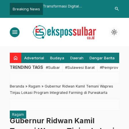
Transformasi Digital
Bapperida Sulbar Dampingi
search
Breaking News
m
Pemerintahan, Suhardi Duka
Gubernur Tinjau PSN di Budong-
Ingatkan Seluruh Personel Ikuti
budong
Pengukuran Kompetensi Digital
menu
light_mode
home
Advertorial
Budaya
Daerah
Dengar Berita
Eko
TRENDING TAGS
#Sulbar
#Sulawesi Barat
#Pemprov Sulba
Beranda
»
Ragam
»
Gubernur Ridwan Kamil Temani Wapres
Tinjau Lokasi Program Integrated Farming di Purwakarta
Ragam
Gubernur Ridwan Kamil