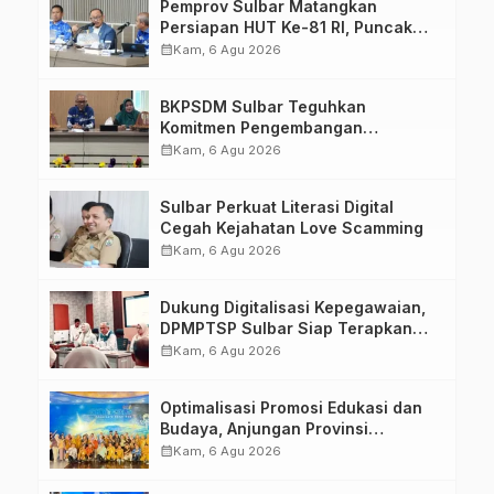
Pemprov Sulbar Matangkan
Persiapan HUT Ke-81 RI, Puncak
Upacara di Lapangan Ahmad
calendar_month
Kam, 6 Agu 2026
Kirang
BKPSDM Sulbar Teguhkan
Komitmen Pengembangan
Kompetensi ASN melalui
calendar_month
Kam, 6 Agu 2026
Penandatanganan Perjanjian
Tugas Belajar 2026
Sulbar Perkuat Literasi Digital
Cegah Kejahatan Love Scamming
calendar_month
Kam, 6 Agu 2026
Dukung Digitalisasi Kepegawaian,
DPMPTSP Sulbar Siap Terapkan
Aplikasi FLEKSI ASN
calendar_month
Kam, 6 Agu 2026
Optimalisasi Promosi Edukasi dan
Budaya, Anjungan Provinsi
Sulawesi Barat Perkuat Kolaborasi
calendar_month
Kam, 6 Agu 2026
Strategis Bersama Sky World TMII