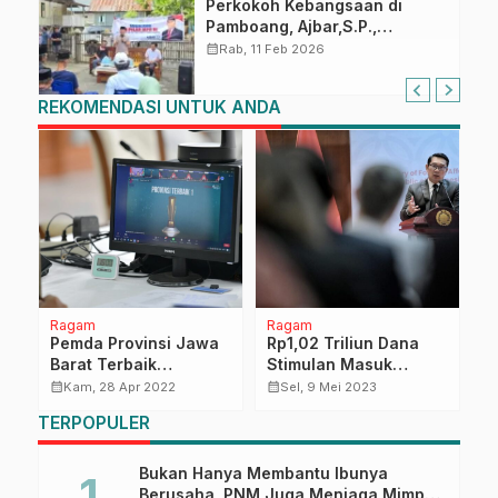
Perkokoh Kebangsaan di
Pamboang, Ajbar,S.P.,
Sosialisasi Empat Pilar di Desa
calendar_month
Rab, 11 Feb 2026
Bonde
REKOMENDASI UNTUK ANDA
Ragam
Ragam
H
ar
Pemda Provinsi Jawa
Rp1,02 Triliun Dana
K
Barat Terbaik
Stimulan Masuk
P
Pembangunan Daerah
Rekening Korban
N
calendar_month
calendar_month
calendar_month
Kam, 28 Apr 2022
Sel, 9 Mei 2023
2022
Gempa Cianjur
d
TERPOPULER
P
Bukan Hanya Membantu Ibunya
Berusaha, PNM Juga Menjaga Mimpi