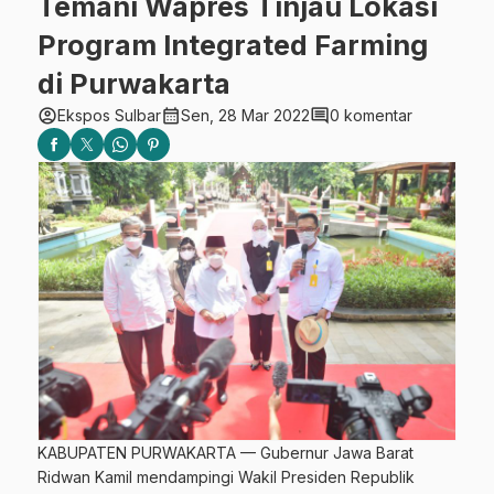
Temani Wapres Tinjau Lokasi
Program Integrated Farming
di Purwakarta
account_circle
calendar_month
comment
Ekspos Sulbar
Sen, 28 Mar 2022
0 komentar
KABUPATEN PURWAKARTA — Gubernur Jawa Barat
Ridwan Kamil mendampingi Wakil Presiden Republik