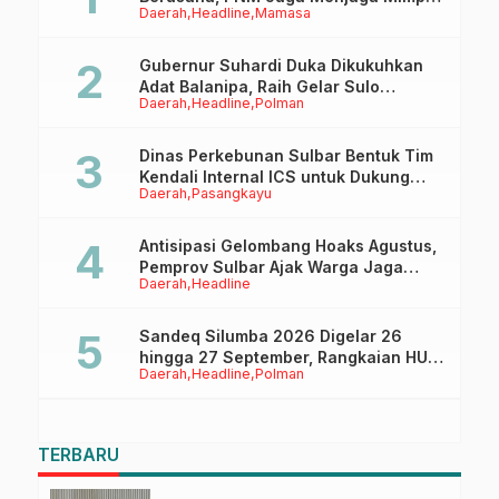
Daerah
Headline
Mamasa
Anaknya Untuk Menggapai Cita-Cita
Gubernur Suhardi Duka Dikukuhkan
Adat Balanipa, Raih Gelar Sulo
Daerah
Headline
Polman
Tappidena
Dinas Perkebunan Sulbar Bentuk Tim
Kendali Internal ICS untuk Dukung
Daerah
Pasangkayu
Sertifikasi ISPO Pekebun di
Pasangkayu
Antisipasi Gelombang Hoaks Agustus,
Pemprov Sulbar Ajak Warga Jaga
Daerah
Headline
Ruang Digital
Sandeq Silumba 2026 Digelar 26
hingga 27 September, Rangkaian HUT
Daerah
Headline
Polman
Sulbar
TERBARU