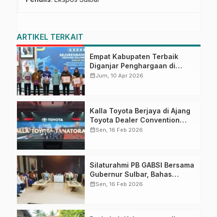
ARTIKEL TERKAIT
Empat Kabupaten Terbaik
Diganjar Penghargaan di
Musrenbang Sulbar 2027
calendar_month
Jum, 10 Apr 2026
Kalla Toyota Berjaya di Ajang
Toyota Dealer Convention
2026
calendar_month
Sen, 16 Feb 2026
Silaturahmi PB GABSI Bersama
Gubernur Sulbar, Bahas
Persiapan Kejurnas Bridge ke-
calendar_month
Sen, 16 Feb 2026
60 dan Kongres GABSI XXVII
Tahun 2026