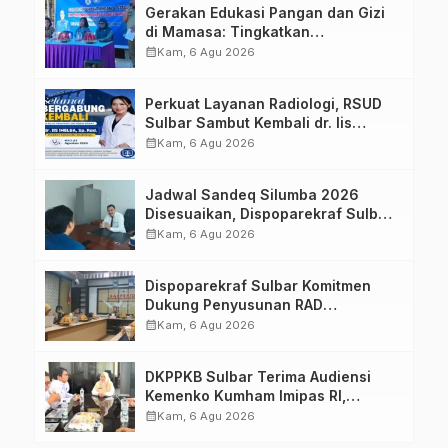
Gerakan Edukasi Pangan dan Gizi
di Mamasa: Tingkatkan
Pengetahuan dan Keterampilan
calendar_month
Kam, 6 Agu 2026
Keluarga dalam Pemenuhan Gizi
Perkuat Layanan Radiologi, RSUD
Sulbar Sambut Kembali dr. Iis
Imelda, Sp.Rad
calendar_month
Kam, 6 Agu 2026
Jadwal Sandeq Silumba 2026
Disesuaikan, Dispoparekraf Sulbar
Pastikan Persiapan Tetap
calendar_month
Kam, 6 Agu 2026
Dimatangkan
Dispoparekraf Sulbar Komitmen
Dukung Penyusunan RAD
TPB/SDGs Sulawesi Barat
calendar_month
Kam, 6 Agu 2026
DKPPKB Sulbar Terima Audiensi
Kemenko Kumham Imipas RI,
Perkuat Pelayanan Kesehatan bagi
calendar_month
Kam, 6 Agu 2026
Kelompok Rentan