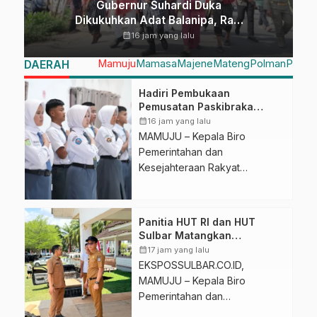
Gubernur Suhardi Duka
Dikukuhkan Adat Balanipa, Raih
Gelar Sulo Tappidena
calendar_month
16 jam yang lalu
Mamuju
Mamasa
Majene
Mateng
Polman
Pasan
DAERAH
Hadiri Pembukaan
Pemusatan Paskibraka
Provinsi, Murdanil: Ini
calendar_month
16 jam yang lalu
Membentuk Karakter Hingga
MAMUJU – Kepala Biro
Kedisiplinannya
Pemerintahan dan
Kesejahteraan Rakyat
(Pemkesra) Setda Provinsi
Sulawesi Barat, Murdanil,
menghadiri secara langsung
Panitia HUT RI dan HUT
kegiatan Pembukaan
Sulbar Matangkan
Pemusatan Pembinaan Calon
Persiapan, Berbagai Lomba
calendar_month
17 jam yang lalu
Pasukan Pengibar Bendera
Akan Dilaksanakan Pemprov
EKSPOSSULBAR.CO.ID,
Sulbar
Pusaka (Paskibraka) Tingkat
MAMUJU – Kepala Biro
Provinsi Sulawesi Barat Tahun
Pemerintahan dan
2026 yang digelar di Wisma
Kesejahteraan Rakyat