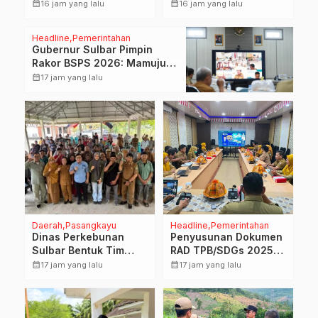
Dorong Transformasi
Pemprov Sulbar Ajak
calendar_month
calendar_month
16 jam yang lalu
16 jam yang lalu
Digital Sistem
Warga Jaga Ruang
Kehadiran ASN
Digital
Headline
Pemerintahan
Gubernur Sulbar Pimpin
Rakor BSPS 2026: Mamuju
dan Pasangkayu Masih Nol
calendar_month
17 jam yang lalu
Realisasi dari Kuota 5.250
Unit
Daerah
Pasangkayu
Headline
Pemerintahan
Dinas Perkebunan
Penyusunan Dokumen
Sulbar Bentuk Tim
RAD TPB/SDGs 2025–
Kendali Internal ICS
2029 Perkuat Arah
calendar_month
calendar_month
17 jam yang lalu
17 jam yang lalu
untuk Dukung
Pembangunan
Sertifikasi ISPO
Berkelanjutan
Pekebun di
Sulawesi Barat
Pasangkayu