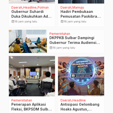
menghadapi potensi bencana
Daerah
Headline
Polman
Daerah
Mamuju
hidrometeorologi kering yang
Gubernur Suhardi
Hadiri Pembukaan
diperkirakan […]
Duka Dikukuhkan Adat
Pemusatan Paskibraka
Balanipa, Raih Gelar
Provinsi, Murdanil: Ini
calendar_month
calendar_month
16 jam yang lalu
16 jam yang lalu
Sulo Tappidena
Membentuk Karakter
Hingga
Pemerintahan
Kedisiplinannya
DKPPKB Sulbar Dampingi
Gubernur Terima Audiensi
Kepala Rumah Sakit TK. III
calendar_month
16 jam yang lalu
Punggawa Malolo
Pemerintahan
Daerah
Headline
Penerapan Aplikasi
Antisipasi Gelombang
Fleksi, BKPSDM Sulbar
Hoaks Agustus,