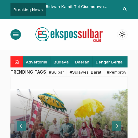
elar Rapat
Ridwan Kamil: Tol Cisumdawu
Ruang Fiskal Menyempi
search
Breaking News
Lanjut
Jadi Pintu Baru ke Kawasan
Murdanil: Efisiensi Tid
Pemeriksaan
Rebana
Bantu dan Layani Masy
menu
light_mode
Ekspos
home
Advertorial
Budaya
Daerah
Dengar Berita
Eko
Sulbar
TRENDING TAGS
#Sulbar
#Sulawesi Barat
#Pemprov Sulba
|
Akurat,
dan
Terpercaya