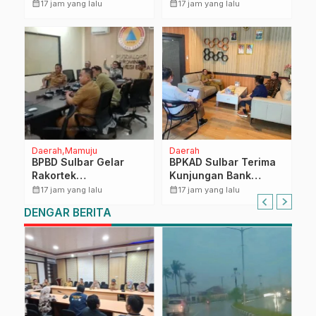
Penguatan Penegakan
Pembentukan Unit
calendar_month
calendar_month
17 jam yang lalu
17 jam yang lalu
Hukum Pemanfaatan
Layanan Klinik
Ruang Laut: Dorong
Pratama untuk
Kepastian Hukum,
Penguatan Pelayanan
Investasi
Kesehatan
Berkelanjutan dan
Perlindungan
Ekosistem Laut
Daerah
Mamuju
Daerah
BPBD Sulbar Gelar
BPKAD Sulbar Terima
Rakortek
Kunjungan Bank
Hidrometeorologi
Sulselbar Bahas
calendar_month
calendar_month
17 jam yang lalu
17 jam yang lalu
Kering 2026, Perkuat
Penguatan Sinergi
DENGAR BERITA
Kesiapsiagaan Daerah
Pengelolaan
Hadapi Musim
Keuangan Daerah
Kemarau