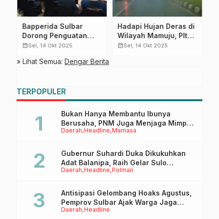
Bapperida Sulbar
Hadapi Hujan Deras di
W
Dorong Penguatan
Wilayah Mamuju, Plt
S
n
Ekonomi Biru Berbasis
Kalaksa BPBD Sulbar
M
calendar_month
calendar_month
calendar_month
Sel, 14 Okt 2025
Sel, 14 Okt 2025
Teknologi Terbarukan
Instruksikan TRC
D
» Lihat Semua:
Dengar Berita
Tingkatkan
E
Kesiapsiagaan dan
Monitoring Lapangan
TERPOPULER
Bukan Hanya Membantu Ibunya
Berusaha, PNM Juga Menjaga Mimpi
Daerah
Headline
Mamasa
Anaknya Untuk Menggapai Cita-Cita
Gubernur Suhardi Duka Dikukuhkan
Adat Balanipa, Raih Gelar Sulo
Daerah
Headline
Polman
Tappidena
Antisipasi Gelombang Hoaks Agustus,
Pemprov Sulbar Ajak Warga Jaga
Daerah
Headline
Ruang Digital