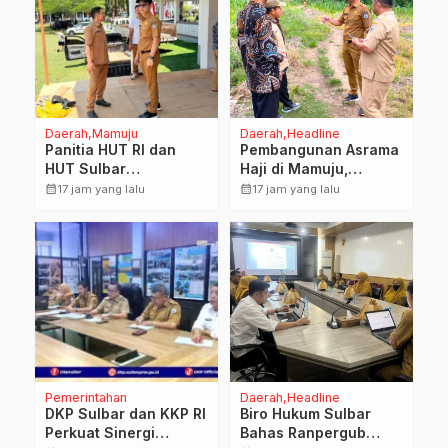
Daerah
Mamuju
Daerah
Headline
Panitia HUT RI dan
Pembangunan Asrama
HUT Sulbar
Haji di Mamuju,
Matangkan Persiapan,
Pemkesra dan
calendar_month
calendar_month
17 jam yang lalu
17 jam yang lalu
Berbagai Lomba Akan
Kementerian Haji
Dilaksanakan Pemprov
Sulbar Tinjau Lokasi
Sulbar
Pemerintahan
Daerah
Headline
DKP Sulbar dan KKP RI
Biro Hukum Sulbar
Perkuat Sinergi
Bahas Ranpergub