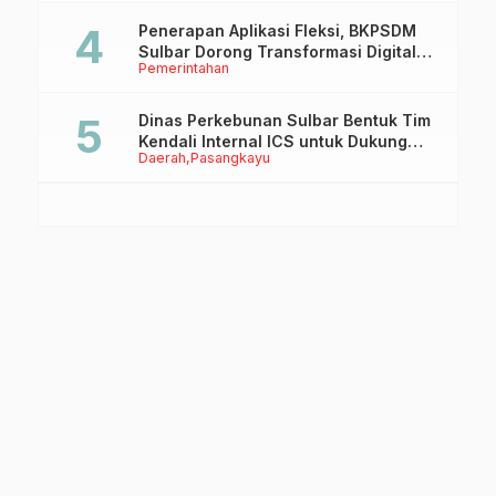
Penerapan Aplikasi Fleksi, BKPSDM
Sulbar Dorong Transformasi Digital
Pemerintahan
Sistem Kehadiran ASN
Dinas Perkebunan Sulbar Bentuk Tim
Kendali Internal ICS untuk Dukung
Daerah
Pasangkayu
Sertifikasi ISPO Pekebun di
Pasangkayu