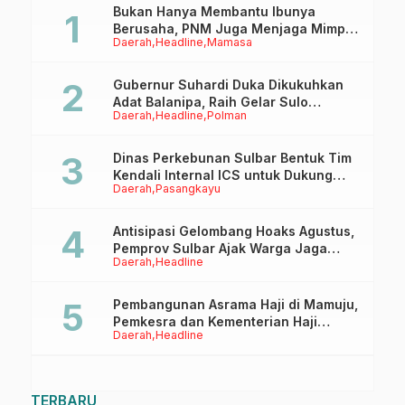
Bukan Hanya Membantu Ibunya
Berusaha, PNM Juga Menjaga Mimpi
Daerah
Headline
Mamasa
Anaknya Untuk Menggapai Cita-Cita
Gubernur Suhardi Duka Dikukuhkan
Adat Balanipa, Raih Gelar Sulo
Daerah
Headline
Polman
Tappidena
Dinas Perkebunan Sulbar Bentuk Tim
Kendali Internal ICS untuk Dukung
Daerah
Pasangkayu
Sertifikasi ISPO Pekebun di
Pasangkayu
Antisipasi Gelombang Hoaks Agustus,
Pemprov Sulbar Ajak Warga Jaga
Daerah
Headline
Ruang Digital
Pembangunan Asrama Haji di Mamuju,
Pemkesra dan Kementerian Haji
Daerah
Headline
Sulbar Tinjau Lokasi
TERBARU