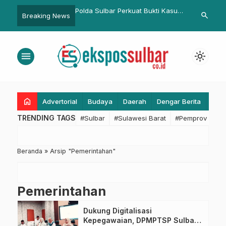
 Sulbar Perkuat Bukti Kasus
Bupati Serahkan Ranperda
Pemdapr
search
Breaking News
alsu: Periksa Pemilik, Merek,
pertanggungjawaban
Pemban
ji Sampel di Laboratorium
pelaksanaan APBD 2021 ke DPRD
Kabupa
Pasangkayu
menu
light_mode
home
Advertorial
Budaya
Daerah
Dengar Berita
Eko
TRENDING TAGS
#Sulbar
#Sulawesi Barat
#Pemprov Sulba
Beranda
»
Arsip "Pemerintahan"
Pemerintahan
Dukung Digitalisasi
Kepegawaian, DPMPTSP Sulbar