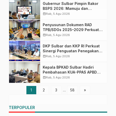
Gubernur Sulbar Pimpin Rakor
BSPS 2026: Mamuju dan
Pasangkayu Masih Nol Realisasi
calendar_month
Rab, 5 Agu 2026
dari Kuota 5.250 Unit
Penyusunan Dokumen RAD
TPB/SDGs 2025–2029 Perkuat
Arah Pembangunan
calendar_month
Rab, 5 Agu 2026
Berkelanjutan Sulawesi Barat
DKP Sulbar dan KKP RI Perkuat
Sinergi Penguatan Penegakan
Hukum Pemanfaatan Ruang Laut:
calendar_month
Rab, 5 Agu 2026
Dorong Kepastian Hukum,
Investasi Berkelanjutan dan
Kepala BPKAD Sulbar Hadiri
Perlindungan Ekosistem Laut
Pembahasan KUA-PPAS APBD
Tahun Anggaran 2027 Bersama
calendar_month
Rab, 5 Agu 2026
Banggar DPRD
1
2
3
…
58
»
TERPOPULER