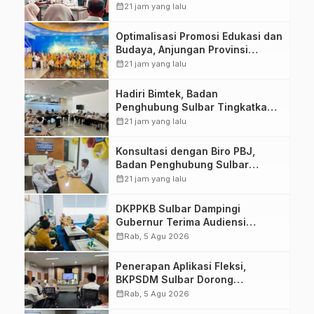
Siap Terapkan Aplikasi FLEKSI
calendar_month
21 jam yang lalu
ASN
Optimalisasi Promosi Edukasi dan
Budaya, Anjungan Provinsi
Sulawesi Barat Perkuat
calendar_month
21 jam yang lalu
Kolaborasi Strategis Bersama
Sky World TMII
Hadiri Bimtek, Badan
Penghubung Sulbar Tingkatkan
Kompetensi ASN dalam
calendar_month
21 jam yang lalu
Pelaporan SPT Masa PPN
Gunakan Aplikasi Coretax
Konsultasi dengan Biro PBJ,
Badan Penghubung Sulbar
Perkuat Administrasi Pengadaan
calendar_month
21 jam yang lalu
DKPPKB Sulbar Dampingi
Gubernur Terima Audiensi
Kepala Rumah Sakit TK. III
calendar_month
Rab, 5 Agu 2026
Punggawa Malolo
Penerapan Aplikasi Fleksi,
BKPSDM Sulbar Dorong
Transformasi Digital Sistem
calendar_month
Rab, 5 Agu 2026
Kehadiran ASN