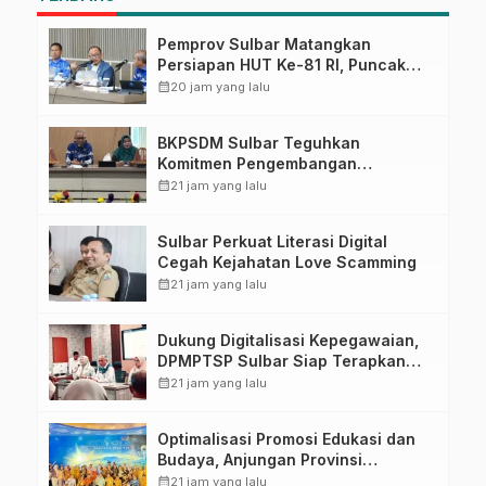
Pemprov Sulbar Matangkan
Persiapan HUT Ke-81 RI, Puncak
Upacara di Lapangan Ahmad
calendar_month
20 jam yang lalu
Kirang
BKPSDM Sulbar Teguhkan
Komitmen Pengembangan
Kompetensi ASN melalui
calendar_month
21 jam yang lalu
Penandatanganan Perjanjian
Tugas Belajar 2026
Sulbar Perkuat Literasi Digital
Cegah Kejahatan Love Scamming
calendar_month
21 jam yang lalu
Dukung Digitalisasi Kepegawaian,
DPMPTSP Sulbar Siap Terapkan
Aplikasi FLEKSI ASN
calendar_month
21 jam yang lalu
Optimalisasi Promosi Edukasi dan
Budaya, Anjungan Provinsi
Sulawesi Barat Perkuat Kolaborasi
calendar_month
21 jam yang lalu