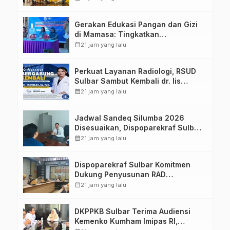
Strategis Bersama Sky World TMII
Gerakan Edukasi Pangan dan Gizi
di Mamasa: Tingkatkan
Pengetahuan dan Keterampilan
calendar_month
21 jam yang lalu
Keluarga dalam Pemenuhan Gizi
Perkuat Layanan Radiologi, RSUD
Sulbar Sambut Kembali dr. Iis
Imelda, Sp.Rad
calendar_month
21 jam yang lalu
Jadwal Sandeq Silumba 2026
Disesuaikan, Dispoparekraf Sulbar
Pastikan Persiapan Tetap
calendar_month
21 jam yang lalu
Dimatangkan
Dispoparekraf Sulbar Komitmen
Dukung Penyusunan RAD
TPB/SDGs Sulawesi Barat
calendar_month
21 jam yang lalu
DKPPKB Sulbar Terima Audiensi
Kemenko Kumham Imipas RI,