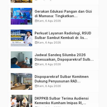
Strategis Bersama Sky World TMII
Gerakan Edukasi Pangan dan Gizi
di Mamasa: Tingkatkan
Pengetahuan dan Keterampilan
calendar_month
Kam, 6 Agu 2026
Keluarga dalam Pemenuhan Gizi
Perkuat Layanan Radiologi, RSUD
Sulbar Sambut Kembali dr. Iis
Imelda, Sp.Rad
calendar_month
Kam, 6 Agu 2026
Jadwal Sandeq Silumba 2026
Disesuaikan, Dispoparekraf Sulbar
Pastikan Persiapan Tetap
calendar_month
Kam, 6 Agu 2026
Dimatangkan
Dispoparekraf Sulbar Komitmen
Dukung Penyusunan RAD
TPB/SDGs Sulawesi Barat
calendar_month
Kam, 6 Agu 2026
DKPPKB Sulbar Terima Audiensi
Kemenko Kumham Imipas RI,