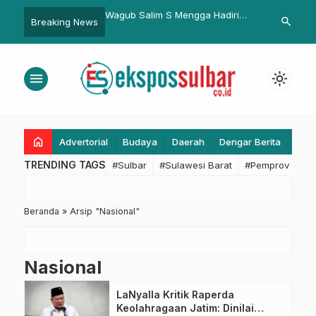
lim S Mengga Hadiri
Kendaraan Water Treatment
Bantu Konti
search
Breaking News
 Perumahan, Dukung
BPBD Sulbar Telah Memenuhi
Pemkab Liba
3 Juta Rumah untuk
Persyaratan Administrasi dan
Siap Digunakan untuk Masyarakat
menu
light_mode
home
Advertorial
Budaya
Daerah
Dengar Berita
Eko
TRENDING TAGS
#Sulbar
#Sulawesi Barat
#Pemprov Sulba
Beranda
»
Arsip "Nasional"
Nasional
LaNyalla Kritik Raperda
Keolahragaan Jatim: Dinilai