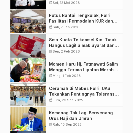
Preteli Peran KONI
calendar_month
Sel, 12 Mei 2026
Putus Rantai Tengkulak, Polri
Fasilitasi Permodalan KUR dan
Penyerapan Bulog bagi Petani
calendar_month
Sab, 7 Feb 2026
Jagung
Sisa Kuota Telkomsel Kini Tidak
Hangus Lagi! Simak Syarat dan
Cara Mengaktifkannya
calendar_month
Sen, 2 Feb 2026
Momen Haru Hj. Fatmawati Salim
Mengga Terima Lipatan Merah
Putih Usai Upacara Pemakaman
calendar_month
Ming, 1 Feb 2026
Militer
Ceramah di Mabes Polri, UAS
Tekankan Pentingnya Toleransi
Beragama
calendar_month
Jum, 26 Sep 2025
Kemenag Tak Lagi Berwenang
Urus Haji dan Umrah
calendar_month
Rab, 10 Sep 2025