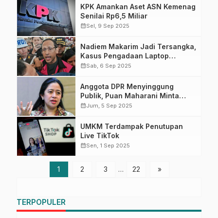
KPK Amankan Aset ASN Kemenag
Senilai Rp6,5 Miliar
calendar_month
Sel, 9 Sep 2025
Nadiem Makarim Jadi Tersangka,
Kasus Pengadaan Laptop
Chromebook Berlanjut
calendar_month
Sab, 6 Sep 2025
Penelusuran Kaitan Investasi
Google
Anggota DPR Menyinggung
Publik, Puan Maharani Minta
Maaf dan Pastikan Setop
calendar_month
Jum, 5 Sep 2025
Tunjangan Perumahan
UMKM Terdampak Penutupan
Live TikTok
calendar_month
Sen, 1 Sep 2025
1
2
3
…
22
»
TERPOPULER