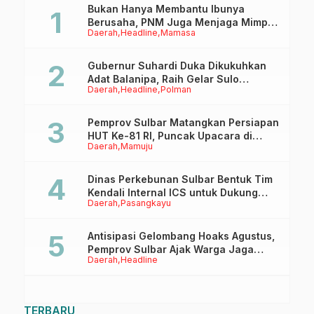
Bukan Hanya Membantu Ibunya
Berusaha, PNM Juga Menjaga Mimpi
Daerah
Headline
Mamasa
Anaknya Untuk Menggapai Cita-Cita
Gubernur Suhardi Duka Dikukuhkan
Adat Balanipa, Raih Gelar Sulo
Daerah
Headline
Polman
Tappidena
Pemprov Sulbar Matangkan Persiapan
HUT Ke-81 RI, Puncak Upacara di
Daerah
Mamuju
Lapangan Ahmad Kirang
Dinas Perkebunan Sulbar Bentuk Tim
Kendali Internal ICS untuk Dukung
Daerah
Pasangkayu
Sertifikasi ISPO Pekebun di
Pasangkayu
Antisipasi Gelombang Hoaks Agustus,
Pemprov Sulbar Ajak Warga Jaga
Daerah
Headline
Ruang Digital
TERBARU