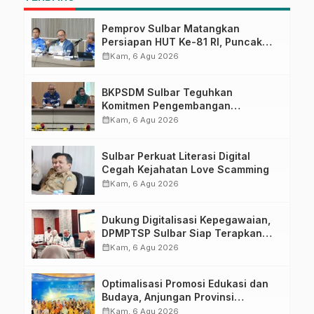
Pemprov Sulbar Matangkan
Persiapan HUT Ke-81 RI, Puncak
Upacara di Lapangan Ahmad
calendar_month
Kam, 6 Agu 2026
Kirang
BKPSDM Sulbar Teguhkan
Komitmen Pengembangan
Kompetensi ASN melalui
calendar_month
Kam, 6 Agu 2026
Penandatanganan Perjanjian
Tugas Belajar 2026
Sulbar Perkuat Literasi Digital
Cegah Kejahatan Love Scamming
calendar_month
Kam, 6 Agu 2026
Dukung Digitalisasi Kepegawaian,
DPMPTSP Sulbar Siap Terapkan
Aplikasi FLEKSI ASN
calendar_month
Kam, 6 Agu 2026
Optimalisasi Promosi Edukasi dan
Budaya, Anjungan Provinsi
Sulawesi Barat Perkuat Kolaborasi
calendar_month
Kam, 6 Agu 2026