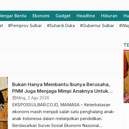
Dengar Berita
Ekonomi
Gadget
Headline
Hiburan
H
at
#Pemprov Sulbar
#Suhardi Duka
#Gubernur Sulbar
#Wag
T
Bukan Hanya Membantu Ibunya Berusaha,
PNM Juga Menjaga Mimpi Anaknya Untuk
Menggapai Cita-Cita
calendar_month
Ming, 2 Agu 2026
EKSPOSSULBAR.CO.ID, MAMASA – Keterbatasan
ekonomi masih menjadi salah satu penghalang anak-
anak Indonesia dalam melanjutkan pendidikan.
Berdasarkan Survei Sosial Ekonomi Nasional