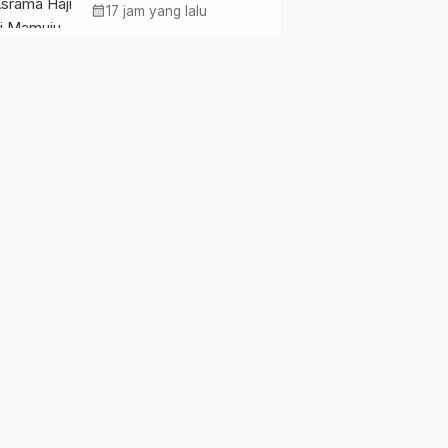
Pemkesra dan
calendar_month
17 jam yang lalu
Kementerian Haji
Sulbar Tinjau Lokasi