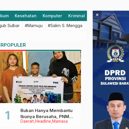
×
ukum
Kesehatan
Komputer
Kriminal
Lifestyle
Majen
ub Sulbar
#Mamuju
#Salim S. Mengga
#featured
#Polda S
ERPOPULER
Bukan Hanya Membantu
Ibunya Berusaha, PNM
Daerah
Headline
Mamasa
Juga Menjaga Mimpi
Anaknya Untuk