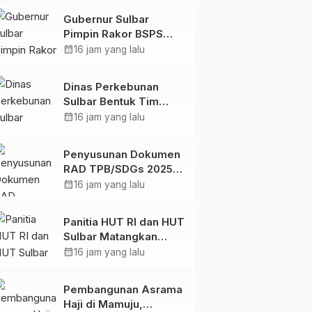
Digital
Gubernur Sulbar
Pimpin Rakor BSPS
2026: Mamuju dan
calendar_month
16 jam yang lalu
Pasangkayu Masih Nol
Realisasi dari Kuota
Dinas Perkebunan
5.250 Unit
Sulbar Bentuk Tim
Kendali Internal ICS
calendar_month
16 jam yang lalu
untuk Dukung
Sertifikasi ISPO
Penyusunan Dokumen
Pekebun di
RAD TPB/SDGs 2025–
Pasangkayu
2029 Perkuat Arah
calendar_month
16 jam yang lalu
Pembangunan
Berkelanjutan Sulawesi
Panitia HUT RI dan HUT
Barat
Sulbar Matangkan
Persiapan, Berbagai
calendar_month
16 jam yang lalu
Lomba Akan
Dilaksanakan Pemprov
Pembangunan Asrama
Sulbar
Haji di Mamuju,