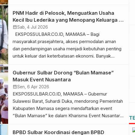
(Susenas) BPS Tahun 2025, terdapat 2.922.607 anak
usia 7–18 tahun yang tidak bersekolah. Sebanyak
PNM Hadir di Pelosok, Menguatkan Usaha
20,35 persen di antaranya menyatakan ketiadaan
Kecil Ibu Lederika yang Menopang Keluarga di
biaya sebagai alasan tidak melanjutkan pendidikan.
Mamasa
calendar_month
Sab, 4 Jul 2026
Kondisi tersebut menunjukkan bahwa menjaga anak
EKSPOSSULBAR.CO.ID, MAMASA – Bagi
tetap bersekolah tidak […]
masyarakat prasejahtera, akses permodalan aman
dan pendampingan usaha menjadi kebutuhan penting
untuk keluar dari keterbatasan ekonomi. Banyak
pengusaha ultra mikro, khususnya perempuan,
memiliki semangat dan kemauan kuat untuk
Gubernur Sulbar Dorong “Bulan Mamase”
berkembang, namun sering terkendala modal,
Masuk Event Nusantara
pengetahuan usaha, serta akses layanan keuangan
calendar_month
Sen, 6 Apr 2026
yang memadai. Di tengah tantangan tersebut, PT
EKSPOSSULBAR.CO.ID, MAMASA – Gubernur
Permodalan Nasional Madani (PNM) […]
Sulawesi Barat, Suhardi Duka, mendorong Pemerintah
Kabupaten Mamasa segera mendaftarkan event
“Bulan Mamase” ke dalam Kharisma Event Nusantara
T
(KEN), program strategis Kementerian Pariwisata RI.
Hal itu disampaikan saat membuka event Bulan
BPBD Sulbar Koordinasi dengan BPBD