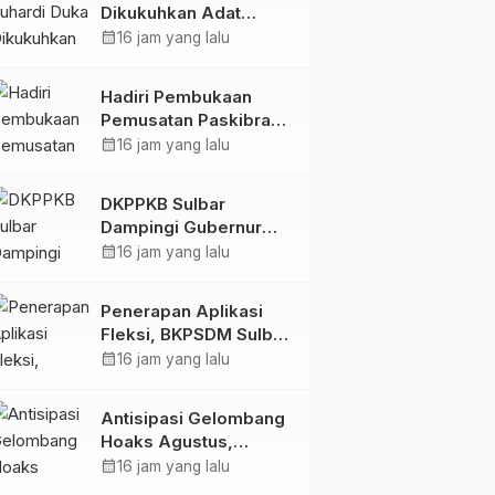
Dikukuhkan Adat
Balanipa, Raih Gelar
calendar_month
16 jam yang lalu
Sulo Tappidena
Hadiri Pembukaan
Pemusatan Paskibraka
Provinsi, Murdanil: Ini
calendar_month
16 jam yang lalu
Membentuk Karakter
Hingga Kedisiplinannya
DKPPKB Sulbar
Dampingi Gubernur
Terima Audiensi
calendar_month
16 jam yang lalu
Kepala Rumah Sakit
TK. III Punggawa
Penerapan Aplikasi
Malolo
Fleksi, BKPSDM Sulbar
Dorong Transformasi
calendar_month
16 jam yang lalu
Digital Sistem
Kehadiran ASN
Antisipasi Gelombang
Hoaks Agustus,
Pemprov Sulbar Ajak
calendar_month
16 jam yang lalu
Warga Jaga Ruang