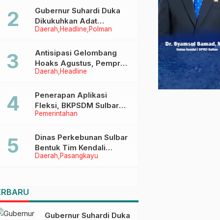
Menggapai Cita-Cita
Gubernur Suhardi Duka
Dikukuhkan Adat
Daerah
Headline
Polman
Balanipa, Raih Gelar Sulo
Tappidena
Antisipasi Gelombang
Hoaks Agustus, Pemprov
Daerah
Headline
Sulbar Ajak Warga Jaga
Ruang Digital
Penerapan Aplikasi
Fleksi, BKPSDM Sulbar
Pemerintahan
Dorong Transformasi
Digital Sistem Kehadiran
ASN
Dinas Perkebunan Sulbar
Bentuk Tim Kendali
Daerah
Pasangkayu
Internal ICS untuk Dukung
Sertifikasi ISPO Pekebun
di Pasangkayu
ERBARU
Gubernur Suhardi Duka