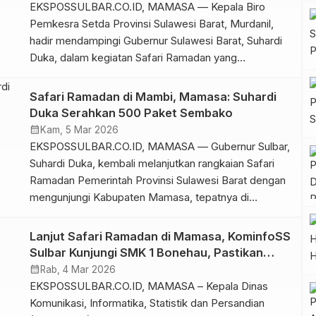
Kecamatan Mambi dan sekitarnya. Pekerjaan
EKSPOSSULBAR.CO.ID, MAMASA — Kepala Biro
peningkatan […]
Pemkesra Setda Provinsi Sulawesi Barat, Murdanil,
hadir mendampingi Gubernur Sulawesi Barat, Suhardi
Duka, dalam kegiatan Safari Ramadan yang
diselenggarakan di Masjid Raya Mambi, Kecamatan
Mambi, Kabupaten Mamasa. Rabu, 4 Maret 2026.
Safari Ramadan di Mambi, Mamasa: Suhardi
Kegiatan ini bertujuan untuk memberikan bantuan
Duka Serahkan 500 Paket Sembako
sembako kepada masyarakat, serta membawa
calendar_month
Kam, 5 Mar 2026
manfaat dan keberkahan selama bulan suci Ramadan.
EKSPOSSULBAR.CO.ID, MAMASA — Gubernur Sulbar,
Dalam […]
Suhardi Duka, kembali melanjutkan rangkaian Safari
Ramadan Pemerintah Provinsi Sulawesi Barat dengan
mengunjungi Kabupaten Mamasa, tepatnya di
Kecamatan Mambi, Rabu, 4 Maret 2026. Dalam
kegiatan tersebut, Gubernur Sulbar didampingi
Lanjut Safari Ramadan di Mamasa, KominfoSS
Sekretaris Daerah Sulbar Junda Maulana, Wakil Ketua
Sulbar Kunjungi SMK 1 Bonehau, Pastikan
DPRD Sulbar Suraidah Suhardi, jajaran kepala OPD,
Internet Sekolah Berfungsi Optimal
calendar_month
Rab, 4 Mar 2026
serta unsur Forkopimda. Agenda Safari Ramadan
EKSPOSSULBAR.CO.ID, MAMASA – Kepala Dinas
diawali […]
Komunikasi, Informatika, Statistik dan Persandian