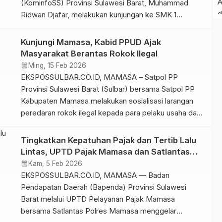
(KominfoSS) Provinsi Sulawesi Barat, Muhammad
Ridwan Djafar, melakukan kunjungan ke SMK 1
Bonehau, Rabu, 4 Maret 2026, guna mengecek
langsung operasional bantuan layanan internet yang
Kunjungi Mamasa, Kabid PPUD Ajak
telah disalurkan di sekolah tersebut. Kunjungan ini
Masyarakat Berantas Rokok Ilegal
merupakan bagian dari komitmen Pemprov Sulbar
calendar_month
Ming, 15 Feb 2026
dalam mendukung penguatan transformasi digital
EKSPOSSULBAR.CO.ID, MAMASA – Satpol PP
sektor pendidikan […]
Provinsi Sulawesi Barat (Sulbar) bersama Satpol PP
Kabupaten Mamasa melakukan sosialisasi larangan
peredaran rokok ilegal kepada para pelaku usaha dan
masyarakat di Mamasa, Kamis (12/02/2026).
Sosialisasi ini dilakukan untuk memberikan
Tingkatkan Kepatuhan Pajak dan Tertib Lalu
pemahaman kepada masyarakat dan pelaku usaha
Lintas, UPTD Pajak Mamasa dan Satlantas
mengenai peraturan dan ketentuan yang berlaku
Gelar Operasi Marano Terpadu
calendar_month
Kam, 5 Feb 2026
dibidang cukai, utamanya terkait peredaran rokok
EKSPOSSULBAR.CO.ID, MAMASA — Badan
ilegal. Kepala […]
Pendapatan Daerah (Bapenda) Provinsi Sulawesi
Barat melalui UPTD Pelayanan Pajak Mamasa
bersama Satlantas Polres Mamasa menggelar