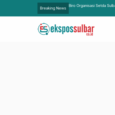
tabilitas Kinerja melalui Asistensi SAKIP,
Tanam Pohon dan Saat
Breaking News