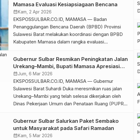
Mamase atau Bulan Kasih Sayang yang
Mamasa Evaluasi Kesiapsiagaan Bencana
diselenggaraan Pemerintah Kabupaten Mamasa di
calendar_month
Kam, 2 Apr 2026
Tribun Lapangan Kondosapata Mamasa, Senin, 6 April
EKSPOSSULBAR.CO.ID, MAMASA — Badan
2026. “Segera […]
Penanggulangan Bencana Daerah (BPBD) Provinsi
Sulawesi Barat melakukan koordinasi dengan BPBD
Kabupaten Mamasa dalam rangka evaluasi
kesiapsiagaan bencana guna meningkatkan ketahanan
daerah terhadap potensi bencana. Kegiatan
Gubernur Sulbar Resmikan Peningkatan Jalan
koordinasi yang dilaksanakan pada Kamis, 2 April 2026
Urekang–Mambi, Bupati Mamasa Apresiasi
tersebut merupakan bagian dari upaya penguatan
Kinerja PUPR
calendar_month
Jum, 6 Mar 2026
sinergi antara pemerintah provinsi dan pemerintah
EKSPOSSULBAR.CO.ID, MAMASA — Gubernur
kabupaten dalam memperkuat sistem
Sulawesi Barat Suhardi Duka meresmikan ruas jalan
penanggulangan […]
Urekang–Mambi yang telah selesai dikerjakan oleh
Dinas Pekerjaan Umum dan Penataan Ruang (PUPR)
Provinsi Sulawesi Barat. Peresmian yang berlangsung
pada Rabu 4 Maret 2026 tersebut menjadi momentum
Gubernur Sulbar Salurkan Paket Sembako
penting bagi peningkatan konektivitas wilayah di
untuk Masyarakat pada Safari Ramadan
Kabupaten Mamasa, khususnya bagi masyarakat
calendar_month
Kam, 5 Mar 2026