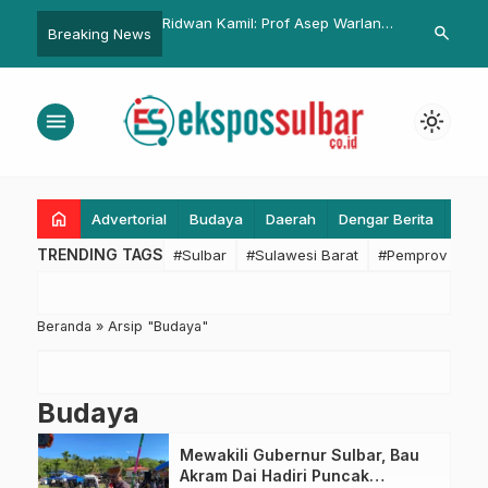
evitalisasi Pasar
Ridwan Kamil: Prof Asep Warlan
Kades Larian
search
Breaking News
leendah, Ridwan Kamil:
Seorang Tokoh Inspiratif
APD ke Gugu
agus, Nyaman, dan
kyat
menu
light_mode
home
Advertorial
Budaya
Daerah
Dengar Berita
Eko
TRENDING TAGS
#Sulbar
#Sulawesi Barat
#Pemprov Sulba
Beranda
»
Arsip "Budaya"
Budaya
Mewakili Gubernur Sulbar, Bau
Akram Dai Hadiri Puncak