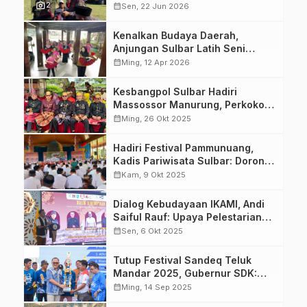
photo_camera
Upacara Adat Pattera’
2
calendar_month
Sen, 22 Jun 2026
Pappuangan di Limboro Rambu-
Rambu
Kenalkan Budaya Daerah,
Anjungan Sulbar Latih Seni
Tradisional Sulbar untuk Anak-
calendar_month
Ming, 12 Apr 2026
Anak Jakarta
Kesbangpol Sulbar Hadiri
Massossor Manurung, Perkokoh
Ketahanan Seni dan Budaya
calendar_month
Ming, 26 Okt 2025
Daerah
Hadiri Festival Pammunuang,
Kadis Pariwisata Sulbar: Dorong
Pengembangan Pariwisata dan
calendar_month
Kam, 9 Okt 2025
Ekraf Berbasis Budaya
Dialog Kebudayaan IKAMI, Andi
Saiful Rauf: Upaya Pelestarian
Budaya dan Pengembangan
calendar_month
Sen, 6 Okt 2025
Pariwisata Sulbar
Tutup Festival Sandeq Teluk
Mandar 2025, Gubernur SDK:
Tahun Depan Kita Lebih
calendar_month
Ming, 14 Sep 2025
Meriahkan Lagi