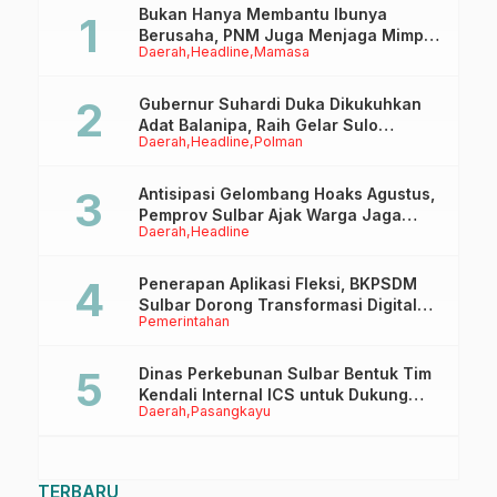
Bukan Hanya Membantu Ibunya
Berusaha, PNM Juga Menjaga Mimpi
Daerah
Headline
Mamasa
Anaknya Untuk Menggapai Cita-Cita
Gubernur Suhardi Duka Dikukuhkan
Adat Balanipa, Raih Gelar Sulo
Daerah
Headline
Polman
Tappidena
Antisipasi Gelombang Hoaks Agustus,
Pemprov Sulbar Ajak Warga Jaga
Daerah
Headline
Ruang Digital
Penerapan Aplikasi Fleksi, BKPSDM
Sulbar Dorong Transformasi Digital
Pemerintahan
Sistem Kehadiran ASN
Dinas Perkebunan Sulbar Bentuk Tim
Kendali Internal ICS untuk Dukung
Daerah
Pasangkayu
Sertifikasi ISPO Pekebun di
Pasangkayu
TERBARU