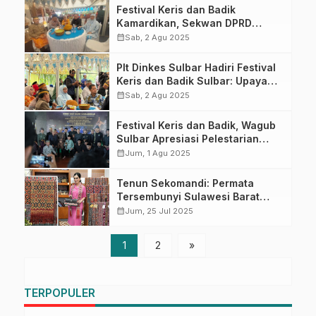
Festival Keris dan Badik
Kamardikan, Sekwan DPRD
Sulbar : Ini Upaya Pelestarian
calendar_month
Sab, 2 Agu 2025
Warisan Budaya Nusantara
Plt Dinkes Sulbar Hadiri Festival
Keris dan Badik Sulbar: Upaya
Pelestarian Budaya dan Ekonomi
calendar_month
Sab, 2 Agu 2025
Kreatif
Festival Keris dan Badik, Wagub
Sulbar Apresiasi Pelestarian
Budaya Lokal
calendar_month
Jum, 1 Agu 2025
Tenun Sekomandi: Permata
Tersembunyi Sulawesi Barat
Bersinar di Bazar Kreasi
calendar_month
Jum, 25 Jul 2025
Bhayangkari Nusantara 2025
1
2
»
TERPOPULER