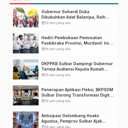
Gubernur Suhardi Duka
Dikukuhkan Adat Balanipa, Raih
Gelar Sulo Tappidena
calendar_month
19 jam yang lalu
Hadiri Pembukaan Pemusatan
Paskibraka Provinsi, Murdanil: Ini
Membentuk Karakter Hingga
calendar_month
19 jam yang lalu
Kedisiplinannya
DKPPKB Sulbar Dampingi Gubernur
Terima Audiensi Kepala Rumah
Sakit TK. III Punggawa Malolo
calendar_month
19 jam yang lalu
Penerapan Aplikasi Fleksi, BKPSDM
Sulbar Dorong Transformasi Digital
Sistem Kehadiran ASN
calendar_month
19 jam yang lalu
Antisipasi Gelombang Hoaks
Agustus, Pemprov Sulbar Ajak
Warga Jaga Ruang Digital
calendar_month
19 jam yang lalu