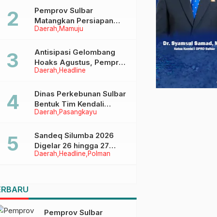
Pemprov Sulbar
Matangkan Persiapan
Daerah
Mamuju
HUT Ke-81 RI, Puncak
Upacara di Lapangan
Ahmad Kirang
Antisipasi Gelombang
Hoaks Agustus, Pemprov
Daerah
Headline
Sulbar Ajak Warga Jaga
Ruang Digital
Dinas Perkebunan Sulbar
Bentuk Tim Kendali
Daerah
Pasangkayu
Internal ICS untuk Dukung
Sertifikasi ISPO Pekebun
di Pasangkayu
Sandeq Silumba 2026
Digelar 26 hingga 27
Daerah
Headline
Polman
September, Rangkaian
HUT Sulbar
ERBARU
Pemprov Sulbar