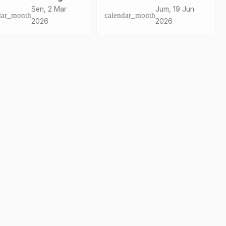
ilitas Pangan Selama
Gubernur SDK: 1448 H
Sen, 2 Mar
Jum, 19 Jun
dar_month
calendar_month
adan
Insyaallah Lebih Baik dan
2026
2026
Longgar