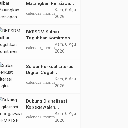
Matangkan Persiapan
HUT Ke-81 RI, Puncak
Kam, 6 Agu
calendar_month
Upacara di Lapangan
2026
Ahmad Kirang
BKPSDM Sulbar
Teguhkan Komitmen
Pengembangan
Kam, 6 Agu
calendar_month
Kompetensi ASN
2026
melalui
Penandatanganan
Sulbar Perkuat Literasi
Perjanjian Tugas
Digital Cegah
Belajar 2026
Kejahatan Love
Kam, 6 Agu
calendar_month
Scamming
2026
Dukung Digitalisasi
Kepegawaian,
DPMPTSP Sulbar Siap
Kam, 6 Agu
calendar_month
Terapkan Aplikasi
2026
FLEKSI ASN