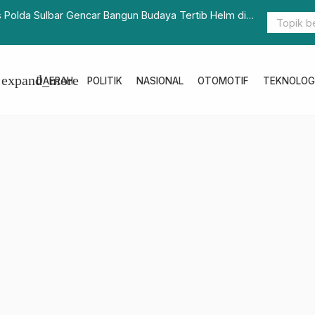
n Perkuat Transparansi Publik di Sektor Energi dan
Baca 20 Buk
Perpustaka
expand_more
DAERAH
POLITIK
NASIONAL
OTOMOTIF
TEKNOLOG