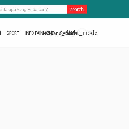
u Jadi Syarat Kelulusan Siswa, DPKD Sulbar Dorong Akreditasi
search
an Sekolah Hingga Ruang Baca Digital
light_mode
expand_more
I
SPORT
INFOTAINMENT
RAGAM