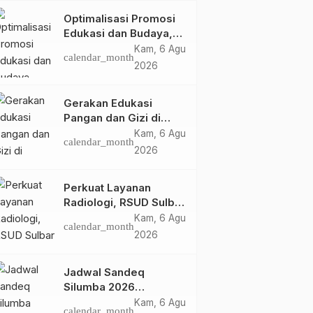
Optimalisasi Promosi
Edukasi dan Budaya,
Anjungan Provinsi
Kam, 6 Agu
calendar_month
Sulawesi Barat Perkuat
2026
Kolaborasi Strategis
Bersama Sky World
Gerakan Edukasi
TMII
Pangan dan Gizi di
Mamasa: Tingkatkan
Kam, 6 Agu
calendar_month
Pengetahuan dan
2026
Keterampilan Keluarga
dalam Pemenuhan Gizi
Perkuat Layanan
Radiologi, RSUD Sulbar
Sambut Kembali dr. Iis
Kam, 6 Agu
calendar_month
Imelda, Sp.Rad
2026
Jadwal Sandeq
Silumba 2026
Disesuaikan,
Kam, 6 Agu
calendar_month