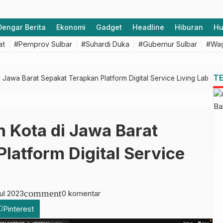
Dengar Berita
Ekonomi
Gadget
Headline
Hiburan
H
at
#Pemprov Sulbar
#Suhardi Duka
#Gubernur Sulbar
#Wag
T
Jawa Barat Sepakat Terapkan Platform Digital Service Living Lab
 Kota di Jawa Barat
latform Digital Service
comment
Jul 2023
0 komentar
Pinterest