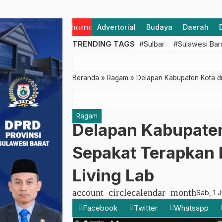
home
Advertorial
Budaya
Daerah
TRENDING TAGS
#Sulbar
#Sulawesi Bar
Beranda
»
Ragam
»
Delapan Kabupaten Kota di 
Ragam
Delapan Kabupaten
Sepakat Terapkan P
Living Lab
account_circle
calendar_month
Sab, 1 
Facebook
Twitter
Whatsapp