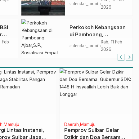
calendar_month
ar
2026
ABSI
Perkokoh Kebangsaan
r
di Pamboang,
Ajbar,S.P., Sosialisasi
6 Feb
Rab, 11 Feb
calendar_month
as
Empat Pilar di Desa
2026
Bonde
VII
h
Mamuju
Daerah
Mamuju
gi Lintas Instansi,
Pemprov Sulbar Gelar
rov Sulbar Jaga
Dzikir dan Doa Bersama,