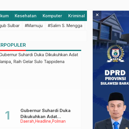
×
ukum
Kesehatan
Komputer
Kriminal
Lifestyle
Majen
ub Sulbar
#Mamuju
#Salim S. Mengga
#featured
#Polda S
ERPOPULER
Gubernur Suhardi Duka
Dikukuhkan Adat
Daerah
Headline
Polman
Balanipa, Raih Gelar Sulo
Tappidena