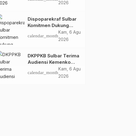
Dispoparekraf Sulbar
2026
Pastikan Persiapan
Tetap Dimatangkan
Dispoparekraf Sulbar
Komitmen Dukung
Penyusunan RAD
Kam, 6 Agu
calendar_month
TPB/SDGs Sulawesi
2026
Barat
DKPPKB Sulbar Terima
Audiensi Kemenko
Kumham Imipas RI,
Kam, 6 Agu
calendar_month
Perkuat Pelayanan
2026
Kesehatan bagi
Kelompok Rentan