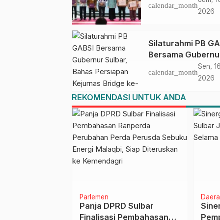
calendar_month
Musrenbang Sulb
2026
2027
Silaturahmi PB G
Bersama Gubernu
Sulbar, Bahas
Sen, 1
calendar_month
Persiapan Kejurn
2026
Bridge ke-60 dan
REKOMENDASI UNTUK ANDA
Kongres GABSI XX
Tahun 2026
ngkayu
Parlemen
Daera
mbangan
Panja DPRD Sulbar
Siner
Penanganan
Finalisasi Pembahasan
Pemp