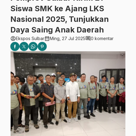
Siswa SMK ke Ajang LKS
Nasional 2025, Tunjukkan
Daya Saing Anak Daerah
account_circle
calendar_month
comment
Ekspos Sulbar
Ming, 27 Jul 2025
0 komentar