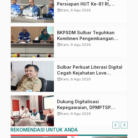
Persiapan HUT Ke-81 RI,
Puncak Upacara di Lapangan
calendar_month
Kam, 6 Agu 2026
Ahmad Kirang
BKPSDM Sulbar Teguhkan
Komitmen Pengembangan
Kompetensi ASN melalui
calendar_month
Kam, 6 Agu 2026
Penandatanganan Perjanjian
Tugas Belajar 2026
Sulbar Perkuat Literasi Digital
Cegah Kejahatan Love
Scamming
calendar_month
Kam, 6 Agu 2026
Dukung Digitalisasi
Kepegawaian, DPMPTSP
Sulbar Siap Terapkan Aplikasi
calendar_month
Kam, 6 Agu 2026
FLEKSI ASN
REKOMENDASI UNTUK ANDA