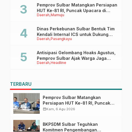
Pemprov Sulbar Matangkan Persiapan
HUT Ke-81 RI, Puncak Upacara di
Daerah
Mamuju
Lapangan Ahmad Kirang
Dinas Perkebunan Sulbar Bentuk Tim
Kendali Internal ICS untuk Dukung
Daerah
Pasangkayu
Sertifikasi ISPO Pekebun di
Pasangkayu
Antisipasi Gelombang Hoaks Agustus,
Pemprov Sulbar Ajak Warga Jaga
Daerah
Headline
Ruang Digital
TERBARU
Pemprov Sulbar Matangkan
Persiapan HUT Ke-81 RI, Puncak
Upacara di Lapangan Ahmad
calendar_month
Kam, 6 Agu 2026
Kirang
BKPSDM Sulbar Teguhkan
Komitmen Pengembangan