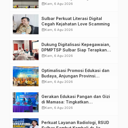
Kompetensi ASN melalui
calendar_month
Kam, 6 Agu 2026
Penandatanganan Perjanjian
Tugas Belajar 2026
Sulbar Perkuat Literasi Digital
Cegah Kejahatan Love Scamming
calendar_month
Kam, 6 Agu 2026
Dukung Digitalisasi Kepegawaian,
DPMPTSP Sulbar Siap Terapkan
Aplikasi FLEKSI ASN
calendar_month
Kam, 6 Agu 2026
Optimalisasi Promosi Edukasi dan
Budaya, Anjungan Provinsi
Sulawesi Barat Perkuat Kolaborasi
calendar_month
Kam, 6 Agu 2026
Strategis Bersama Sky World TMII
Gerakan Edukasi Pangan dan Gizi
di Mamasa: Tingkatkan
Pengetahuan dan Keterampilan
calendar_month
Kam, 6 Agu 2026
Keluarga dalam Pemenuhan Gizi
Perkuat Layanan Radiologi, RSUD
Sulbar Sambut Kembali dr. Iis