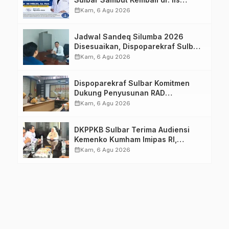
Imelda, Sp.Rad
calendar_month
Kam, 6 Agu 2026
Jadwal Sandeq Silumba 2026
Disesuaikan, Dispoparekraf Sulbar
Pastikan Persiapan Tetap
calendar_month
Kam, 6 Agu 2026
Dimatangkan
Dispoparekraf Sulbar Komitmen
Dukung Penyusunan RAD
TPB/SDGs Sulawesi Barat
calendar_month
Kam, 6 Agu 2026
DKPPKB Sulbar Terima Audiensi
Kemenko Kumham Imipas RI,
Perkuat Pelayanan Kesehatan bagi
calendar_month
Kam, 6 Agu 2026
Kelompok Rentan