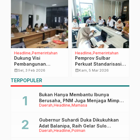
Headline
Pemerintahan
Headline
Pemerintahan
D
Dukung Visi
Pemprov Sulbar
A
n
Pembangunan
Perkuat Standarisasi
S
ta
Berkelanjutan, DLHK
Pelaporan ProSN,
P
calendar_month
calendar_month
calendar_month
Sel, 3 Feb 2026
Kam, 5 Mar 2026
Sulbar Gelar Evaluasi
Sekprov dan Jajaran
TERPOPULER
Dokumen KLHS RTRW
Inspektorat Ikuti
Kabupaten Mamasa
Sosialisasi
Kepmendagri 2026
Bukan Hanya Membantu Ibunya
Berusaha, PNM Juga Menjaga Mimpi
Daerah
Headline
Mamasa
Anaknya Untuk Menggapai Cita-Cita
Gubernur Suhardi Duka Dikukuhkan
Adat Balanipa, Raih Gelar Sulo
Daerah
Headline
Polman
Tappidena