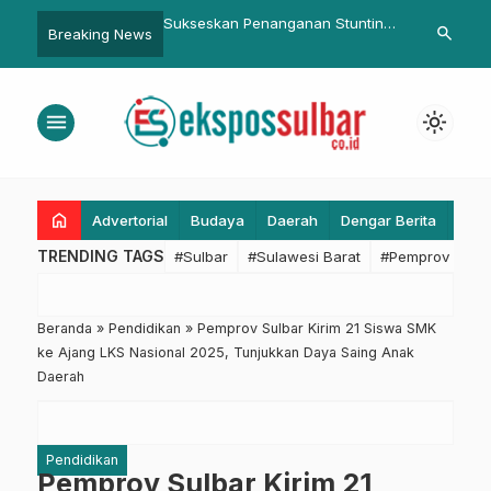
Sukseskan Penanganan Stunting,
BPBD Sulbar Terima Laporan
search
Breaking News
DPRD Sulbar dan Biddokkes Polda
Peringatan Dini Cuaca dan Iklim
Bahas Program Pemberdayaan
Periode Dasarian III Oktober 2025
Masyarakat
dari BMKG Wilayah IV Makassar
menu
light_mode
home
Advertorial
Budaya
Daerah
Dengar Berita
Eko
TRENDING TAGS
#Sulbar
#Sulawesi Barat
#Pemprov Sulba
Beranda
»
Pendidikan
»
Pemprov Sulbar Kirim 21 Siswa SMK
ke Ajang LKS Nasional 2025, Tunjukkan Daya Saing Anak
Daerah
Pendidikan
Pemprov Sulbar Kirim 21