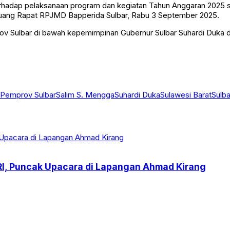
erhadap pelaksanaan program dan kegiatan Tahun Anggaran 2025 s
i Ruang Rapat RPJMD Bapperida Sulbar, Rabu 3 September 2025.
ov Sulbar di bawah kepemimpinan Gubernur Sulbar Suhardi Duka da
Pemprov Sulbar
Salim S. Mengga
Suhardi Duka
Sulawesi Barat
Sulba
I, Puncak Upacara di Lapangan Ahmad Kirang