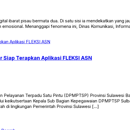
barat pisau bermata dua. Di satu sisi ia mendekatkan yang jauh,
emosional. Menanggapi fenomena ini, Dinas Komunikasi, Informati
 Siap Terapkan Aplikasi FLEKSI ASN
ayanan Terpadu Satu Pintu (DPMPTSP) Provinsi Sulawesi Barat
alui keikutsertaan Kepala Sub Bagian Kepegawaian DPMPTSP Sulbar,
rah di lingkungan Pemerintah Provinsi Sulawesi […]