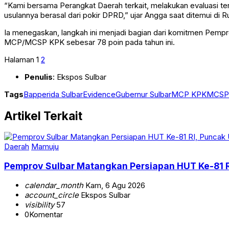
“Kami bersama Perangkat Daerah terkait, melakukan evaluasi t
usulannya berasal dari pokir DPRD,” ujar Angga saat ditemui d
Ia menegaskan, langkah ini menjadi bagian dari komitmen Pempr
MCP/MCSP KPK sebesar 78 poin pada tahun ini.
Halaman
1
2
Penulis
: Ekspos Sulbar
Tags
Bapperida Sulbar
Evidence
Gubernur Sulbar
MCP KPK
MCSP
Artikel Terkait
Daerah
Mamuju
Pemprov Sulbar Matangkan Persiapan HUT Ke-81 R
calendar_month
Kam, 6 Agu 2026
account_circle
Ekspos Sulbar
visibility
57
0
Komentar