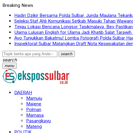
Breaking News
Hadiri Dzikir Bersama Polda Sulbar, Junda Maulana Tekanka
Seleksi Staf Ahli Komunikasi Setkab Masuki Tahap Wawan
Tinjau Lokasi Bencana Longsor Tasikmalaya, Bey Pastikan
Ulama Lulusan English for Ulama Jadi Khatib Salat Tarawi
Ayo Tunjukkan Bakatmu! Lomba Fotografi Polda Sulbar Had
Inspektorat Sulbar Matangkan Draft Nota Kesepakatan d
search
search
menu
DAERAH
Mamuju
Majene
Polman
Mamasa
Pasangkayu
Mateng
POLITIK