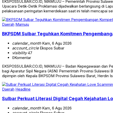
EKSPOSSULBAR.CO.ID, MAMUJU – Pemerintah Provinsi Sulawesi 
Upacara Detik-Detik Proklamasi dijadwalkan berlangsung di Lap
pelaksanaan peringatan kemerdekaan saat ini telah mencapai sek
Daerah
Mamuju
BKPSDM Sulbar Teguhkan Komitmen Pengembangan
calendar_month
Kam, 6 Agu 2026
account_circle
Ekspos Sulbar
visibility
47
0
Komentar
EKSPOSSULBAR.CO.ID, MAMUJU – Badan Kepegawaian dan Penge
bagi Aparatur Sipil Negara (ASN) Pemerintah Provinsi Sulawesi 
dipimpin oleh Kepala BKPSDM Provinsi Sulawesi Barat, Herdin Ism
Daerah
Headline
Sulbar Perkuat Literasi Digital Cegah Kejahatan 
calendar_month
Kam, 6 Agu 2026
account_circle
Ekspos Sulbar