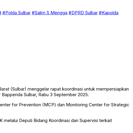
d
#Polda Sulbar
#Salim S Mengga
#DPRD Sulbar
#Kapolda
rat (Sulbar) menggelar rapat koordinasi untuk mempersiapkan
r Bapperida Sulbar, Rabu 3 September 2025.
nter for Prevention (MCP) dan Monitoring Center for Strategic
 melalui Deputi Bidang Koordinasi dan Supervisi terkait