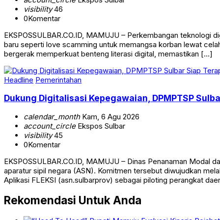
visibility
46
0
Komentar
EKSPOSSULBAR.CO.ID, MAMUJU – Perkembangan teknologi digital i
baru seperti love scamming untuk memangsa korban lewat celah 
bergerak memperkuat benteng literasi digital, memastikan […]
Headline
Pemerintahan
Dukung Digitalisasi Kepegawaian, DPMPTSP Sulbar
calendar_month
Kam, 6 Agu 2026
account_circle
Ekspos Sulbar
visibility
45
0
Komentar
EKSPOSSULBAR.CO.ID, MAMUJU – Dinas Penanaman Modal dan Pel
aparatur sipil negara (ASN). Komitmen tersebut diwujudkan mel
Aplikasi FLEKSI (asn.sulbarprov) sebagai piloting perangkat dae
Rekomendasi Untuk Anda