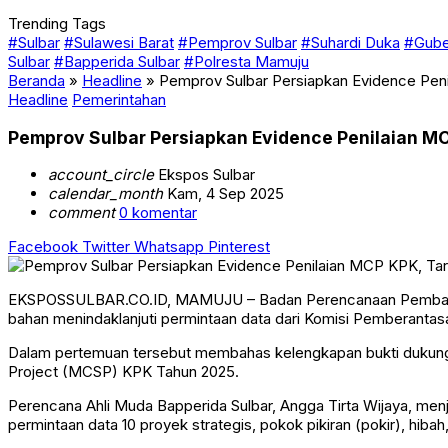
Trending Tags
#Sulbar
#Sulawesi Barat
#Pemprov Sulbar
#Suhardi Duka
#Gube
Sulbar
#Bapperida Sulbar
#Polresta Mamuju
Beranda
»
Headline
»
Pemprov Sulbar Persiapkan Evidence Peni
Headline
Pemerintahan
Pemprov Sulbar Persiapkan Evidence Penilaian MC
account_circle
Ekspos Sulbar
calendar_month
Kam, 4 Sep 2025
comment
0 komentar
Facebook
Twitter
Whatsapp
Pinterest
EKSPOSSULBAR.CO.ID, MAMUJU – Badan Perencanaan Pembangunan
bahan menindaklanjuti permintaan data dari Komisi Pemberantas
Dalam pertemuan tersebut membahas kelengkapan bukti dukung (
Project (MCSP) KPK Tahun 2025.
Perencana Ahli Muda Bapperida Sulbar, Angga Tirta Wijaya, menjel
permintaan data 10 proyek strategis, pokok pikiran (pokir), hiba