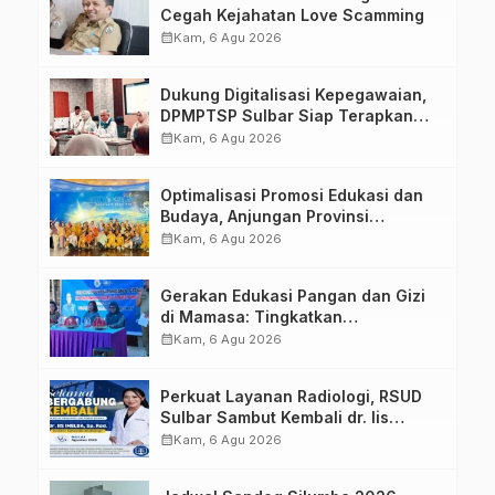
Cegah Kejahatan Love Scamming
calendar_month
Kam, 6 Agu 2026
Dukung Digitalisasi Kepegawaian,
DPMPTSP Sulbar Siap Terapkan
Aplikasi FLEKSI ASN
calendar_month
Kam, 6 Agu 2026
Optimalisasi Promosi Edukasi dan
Budaya, Anjungan Provinsi
Sulawesi Barat Perkuat Kolaborasi
calendar_month
Kam, 6 Agu 2026
Strategis Bersama Sky World TMII
Gerakan Edukasi Pangan dan Gizi
di Mamasa: Tingkatkan
Pengetahuan dan Keterampilan
calendar_month
Kam, 6 Agu 2026
Keluarga dalam Pemenuhan Gizi
Perkuat Layanan Radiologi, RSUD
Sulbar Sambut Kembali dr. Iis
Imelda, Sp.Rad
calendar_month
Kam, 6 Agu 2026