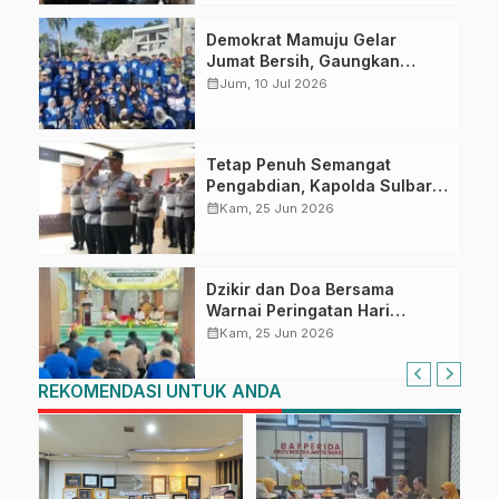
Demokrat Mamuju Gelar
Jumat Bersih, Gaungkan
Gerakan Langit Biru Indonesia
calendar_month
Jum, 10 Jul 2026
Asri
Tetap Penuh Semangat
Pengabdian, Kapolda Sulbar
dan PJU Ikuti Upacara
calendar_month
Kam, 25 Jun 2026
Pemuliaan Nilai‑Nilai Tribrata
Secara Daring
Dzikir dan Doa Bersama
Warnai Peringatan Hari
Bhayangkara ke-80 di Polda
calendar_month
Kam, 25 Jun 2026
Sulbar
REKOMENDASI UNTUK ANDA