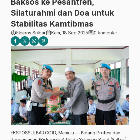
Baksos ke Pesantren,
Silaturahmi dan Doa untuk
Stabilitas Kamtibmas
account_circle
calendar_month
comment
Ekspos Sulbar
Kam, 18 Sep 2025
0 komentar
EKSPOSSULBAR.CO.ID, Mamuju — Bidang Profesi dan
Pengamanan (Bidpropam) Polda Sulawesi Barat (Sulbar)