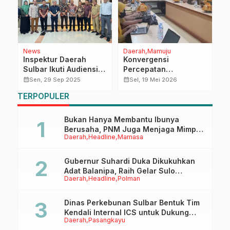
News
Daerah
Mamuju
E
Inspektur Daerah
Konvergensi
M
an
Sulbar Ikuti Audiensi
Percepatan
calendar_month
Pemprov bersama
Penurunan Stunting,
calendar_month
calendar_month
Sen, 29 Sep 2025
Sel, 19 Mei 2026
Bank Sulselbar Bahas
Dinas Pangan Sulbar
TERPOPULER
Digitalisasi Koperasi
Tekankan Komitmen
Penguatan Data
Pangan dan Gizi
Bukan Hanya Membantu Ibunya
Berusaha, PNM Juga Menjaga Mimpi
Daerah
Headline
Mamasa
Anaknya Untuk Menggapai Cita-Cita
Gubernur Suhardi Duka Dikukuhkan
Adat Balanipa, Raih Gelar Sulo
Daerah
Headline
Polman
Tappidena
Dinas Perkebunan Sulbar Bentuk Tim
Kendali Internal ICS untuk Dukung
Daerah
Pasangkayu
Sertifikasi ISPO Pekebun di