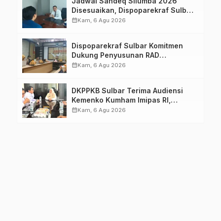
Jadwal Sandeq Silumba 2026
Disesuaikan, Dispoparekraf Sulbar
Pastikan Persiapan Tetap
calendar_month
Kam, 6 Agu 2026
Dimatangkan
Dispoparekraf Sulbar Komitmen
Dukung Penyusunan RAD
TPB/SDGs Sulawesi Barat
calendar_month
Kam, 6 Agu 2026
DKPPKB Sulbar Terima Audiensi
Kemenko Kumham Imipas RI,
Perkuat Pelayanan Kesehatan bagi
calendar_month
Kam, 6 Agu 2026
Kelompok Rentan