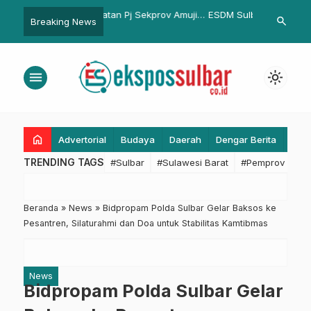
tan Pj Sekprov Amujib
ESDM Sulbar Bahas Dokumen
Kapolsek Bar
search
Breaking News
…
Herdin Ismail Ditunjuk
Tambang PT Anugrah Batu
elaksana Harian
Silopo, Pastikan Tata Kelola
Transparan
menu
light_mode
home
Advertorial
Budaya
Daerah
Dengar Berita
Eko
TRENDING TAGS
#Sulbar
#Sulawesi Barat
#Pemprov Sulba
Beranda
»
News
»
Bidpropam Polda Sulbar Gelar Baksos ke
Pesantren, Silaturahmi dan Doa untuk Stabilitas Kamtibmas
News
Bidpropam Polda Sulbar Gelar