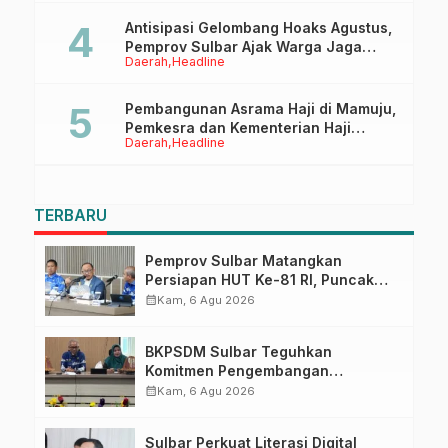
Pasangkayu
Antisipasi Gelombang Hoaks Agustus,
Pemprov Sulbar Ajak Warga Jaga
Daerah
Headline
Ruang Digital
Pembangunan Asrama Haji di Mamuju,
Pemkesra dan Kementerian Haji
Daerah
Headline
Sulbar Tinjau Lokasi
TERBARU
Pemprov Sulbar Matangkan
Persiapan HUT Ke-81 RI, Puncak
Upacara di Lapangan Ahmad
calendar_month
Kam, 6 Agu 2026
Kirang
BKPSDM Sulbar Teguhkan
Komitmen Pengembangan
Kompetensi ASN melalui
calendar_month
Kam, 6 Agu 2026
Penandatanganan Perjanjian
Tugas Belajar 2026
Sulbar Perkuat Literasi Digital