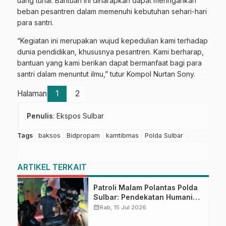
uang tunai. Bantuan ini diharapkan dapat meringankan
beban pesantren dalam memenuhi kebutuhan sehari-hari
para santri.
“Kegiatan ini merupakan wujud kepedulian kami terhadap
dunia pendidikan, khususnya pesantren. Kami berharap,
bantuan yang kami berikan dapat bermanfaat bagi para
santri dalam menuntut ilmu,” tutur Kompol Nurtan Sony.
Halaman
1
2
Penulis
: Ekspos Sulbar
Tags
baksos
Bidpropam
kamtibmas
Polda Sulbar
ARTIKEL TERKAIT
Patroli Malam Polantas Polda
Sulbar: Pendekatan Humanis
Wujudkan Rasa Aman dan
calendar_month
Rab, 15 Jul 2026
Tertib Berlalu Lintas