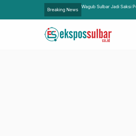
gub Sulbar Jadi Saksi Pernikahan Anak Imam Masjid Syuhada, Sim
Breaking News
dekatan dengan Ulama dan Masyarakat