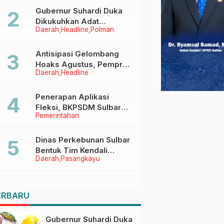
Menggapai Cita-Cita
Gubernur Suhardi Duka
Dikukuhkan Adat
Daerah
Headline
Polman
Balanipa, Raih Gelar Sulo
Tappidena
Antisipasi Gelombang
Hoaks Agustus, Pemprov
Daerah
Headline
Sulbar Ajak Warga Jaga
Ruang Digital
Penerapan Aplikasi
Fleksi, BKPSDM Sulbar
Pemerintahan
Dorong Transformasi
Digital Sistem Kehadiran
ASN
Dinas Perkebunan Sulbar
Bentuk Tim Kendali
Daerah
Pasangkayu
Internal ICS untuk Dukung
Sertifikasi ISPO Pekebun
di Pasangkayu
ERBARU
Gubernur Suhardi Duka