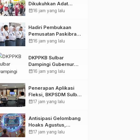
Dikukuhkan Adat
Balanipa, Raih Gelar
calendar_month
16 jam yang lalu
Sulo Tappidena
Hadiri Pembukaan
Pemusatan Paskibraka
Provinsi, Murdanil: Ini
calendar_month
16 jam yang lalu
Membentuk Karakter
Hingga Kedisiplinannya
DKPPKB Sulbar
Dampingi Gubernur
Terima Audiensi
calendar_month
16 jam yang lalu
Kepala Rumah Sakit
TK. III Punggawa
Penerapan Aplikasi
Malolo
Fleksi, BKPSDM Sulbar
Dorong Transformasi
calendar_month
17 jam yang lalu
Digital Sistem
Kehadiran ASN
Antisipasi Gelombang
Hoaks Agustus,
Pemprov Sulbar Ajak
calendar_month
17 jam yang lalu
Warga Jaga Ruang