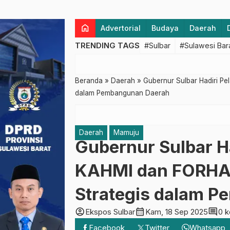
home
Advertorial
Budaya
Daerah
TRENDING TAGS
#Sulbar
#Sulawesi Bar
Beranda
»
Daerah
»
Gubernur Sulbar Hadiri P
dalam Pembangunan Daerah
Daerah
Mamuju
Gubernur Sulbar H
KAHMI dan FORHAT
Strategis dalam 
account_circle
calendar_month
comment
Ekspos Sulbar
Kam, 18 Sep 2025
0 
Facebook
Twitter
Whatsapp