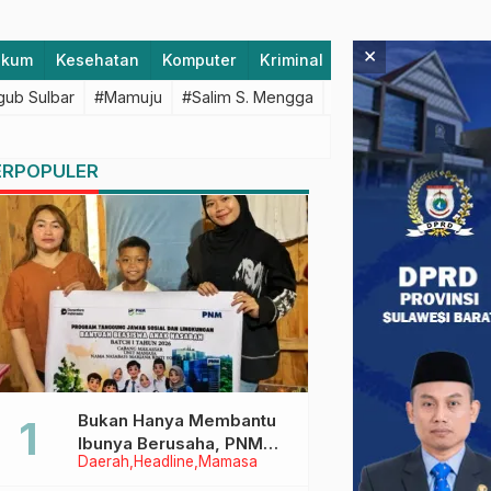
×
ukum
Kesehatan
Komputer
Kriminal
Lifestyle
Majen
ub Sulbar
#Mamuju
#Salim S. Mengga
#featured
#Polda S
ERPOPULER
Bukan Hanya Membantu
Ibunya Berusaha, PNM
Daerah
Headline
Mamasa
Juga Menjaga Mimpi
Anaknya Untuk