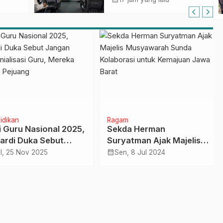
I
Digital Sistem
Kehadiran ASN
dikan
Ragam
 Guru Nasional 2025,
Sekda Herman
rdi Duka Sebut
Suryatman Ajak Majelis
an Dikriminialisasi
Musyawarah Sunda
calendar_month
, 25 Nov 2025
Sen, 8 Jul 2024
, Mereka Adalah
Kolaborasi untuk
ang
Kemajuan Jawa Barat