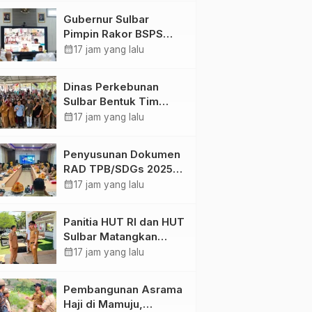
Digital
Gubernur Sulbar
Pimpin Rakor BSPS
2026: Mamuju dan
calendar_month
17 jam yang lalu
Pasangkayu Masih Nol
Realisasi dari Kuota
Dinas Perkebunan
5.250 Unit
Sulbar Bentuk Tim
Kendali Internal ICS
calendar_month
17 jam yang lalu
untuk Dukung
Sertifikasi ISPO
Penyusunan Dokumen
Pekebun di
RAD TPB/SDGs 2025–
Pasangkayu
2029 Perkuat Arah
calendar_month
17 jam yang lalu
Pembangunan
Berkelanjutan Sulawesi
Panitia HUT RI dan HUT
Barat
Sulbar Matangkan
Persiapan, Berbagai
calendar_month
17 jam yang lalu
Lomba Akan
Dilaksanakan Pemprov
Pembangunan Asrama
Sulbar
Haji di Mamuju,