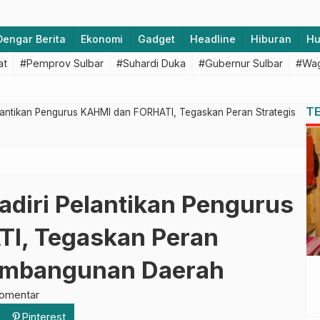
Dengar Berita
Ekonomi
Gadget
Headline
Hiburan
H
at
#Pemprov Sulbar
#Suhardi Duka
#Gubernur Sulbar
#Wag
T
elantikan Pengurus KAHMI dan FORHATI, Tegaskan Peran Strategis
adiri Pelantikan Pengurus
I, Tegaskan Peran
Pembangunan Daerah
komentar
Pinterest