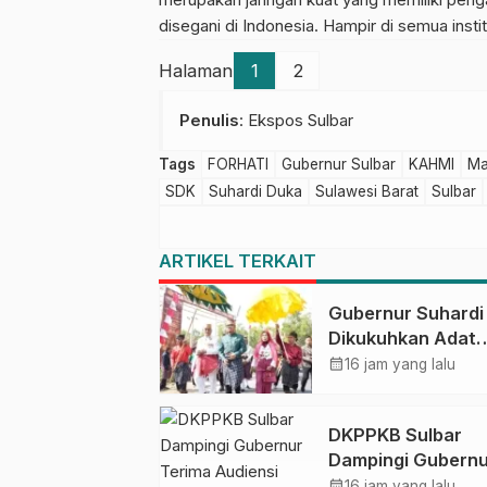
disegani di Indonesia. Hampir di semua inst
Halaman
1
2
Penulis
: Ekspos Sulbar
Tags
FORHATI
Gubernur Sulbar
KAHMI
Ma
SDK
Suhardi Duka
Sulawesi Barat
Sulbar
ARTIKEL TERKAIT
Gubernur Suhardi
Dikukuhkan Adat
Balanipa, Raih Gel
calendar_month
16 jam yang lalu
Sulo Tappidena
DKPPKB Sulbar
Dampingi Gubernu
Terima Audiensi K
calendar_month
16 jam yang lalu