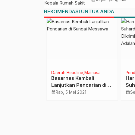
Rumah Sakit TK. II
REKOMENDASI UNTUK ANDA
Punggawa Malolo
uju
Daerah
Headline
Mamasa
Pendi
 BPBD Sulbar
Basarnas Kembali
Hari
ingatan Dini
Lanjutkan Pencarian di
Suha
sir, Berlaku 06
Sungai Messawa
Jang
calendar_month
calendar_month
v 2025
Rab, 5 Mei 2021
Sel
mber 2025 :
Guru
t Diimbau
Peju
spada