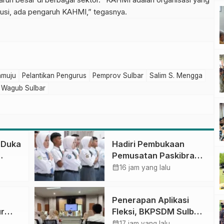
itusi, ada pengaruh KAHMI,” tegasnya.
muju
Pelantikan Pengurus
Pemprov Sulbar
Salim S. Mengga
Wagub Sulbar
 Duka
Hadiri Pembukaan
Pemusatan Paskibraka
ar
Provinsi, Murdanil: Ini
calendar_month
16 jam yang lalu
Membentuk Karakter
Hingga Kedisiplinannya
Penerapan Aplikasi
r
Fleksi, BKPSDM Sulbar
epala
Dorong Transformasi
calendar_month
17 jam yang lalu