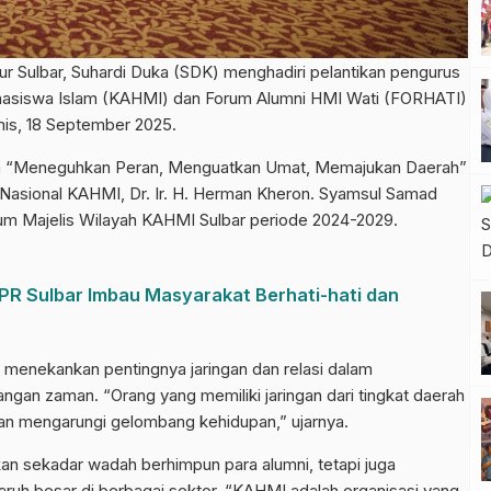
ulbar, Suhardi Duka (SDK) menghadiri pelantikan pengurus
hasiswa Islam (KAHMI) dan Forum Alumni HMI Wati (FORHATI)
mis, 18 September 2025.
ma “Meneguhkan Peran, Menguatkan Umat, Memajukan Daerah”
s Nasional KAHMI, Dr. Ir. H. Herman Kheron. Syamsul Samad
ium Majelis Wilayah KAHMI Sulbar periode 2024-2029.
R Sulbar Imbau Masyarakat Berhati-hati dan
menekankan pentingnya jaringan dan relasi dalam
an zaman. “Orang yang memiliki jaringan dari tingkat daerah
 dan mengarungi gelombang kehidupan,” ujarnya.
n sekadar wadah berhimpun para alumni, tetapi juga
aruh besar di berbagai sektor. “KAHMI adalah organisasi yang