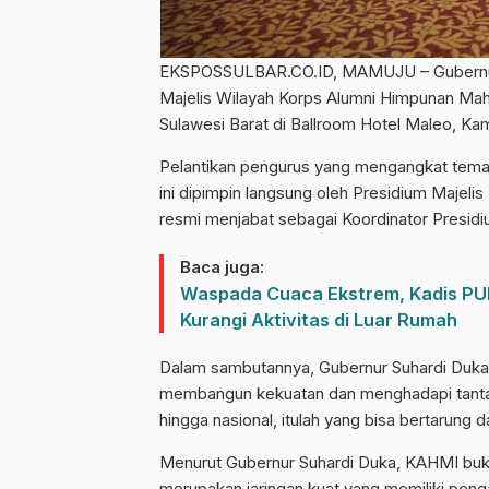
EKSPOSSULBAR.CO.ID, MAMUJU – Gubernur S
Majelis Wilayah Korps Alumni Himpunan Ma
Sulawesi Barat di Ballroom Hotel Maleo, Ka
Pelantikan pengurus yang mengangkat te
ini dipimpin langsung oleh Presidium Majeli
resmi menjabat sebagai Koordinator Presid
Baca juga:
Waspada Cuaca Ekstrem, Kadis PUP
Kurangi Aktivitas di Luar Rumah
Dalam sambutannya, Gubernur Suhardi Duka 
membangun kekuatan dan menghadapi tantang
hingga nasional, itulah yang bisa bertarung
Menurut Gubernur Suhardi Duka, KAHMI buka
merupakan jaringan kuat yang memiliki peng