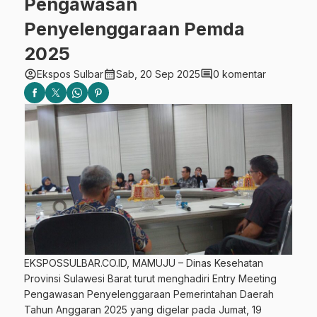
Pengawasan
Penyelenggaraan Pemda
2025
account_circle
calendar_month
comment
Ekspos Sulbar
Sab, 20 Sep 2025
0 komentar
EKSPOSSULBAR.CO.ID, MAMUJU – Dinas Kesehatan
Provinsi Sulawesi Barat turut menghadiri Entry Meeting
Pengawasan Penyelenggaraan Pemerintahan Daerah
Tahun Anggaran 2025 yang digelar pada Jumat, 19