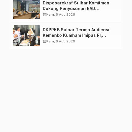
Dispoparekraf Sulbar Komitmen
Dukung Penyusunan RAD
TPB/SDGs Sulawesi Barat
calendar_month
Kam, 6 Agu 2026
DKPPKB Sulbar Terima Audiensi
Kemenko Kumham Imipas RI,
Perkuat Pelayanan Kesehatan bagi
calendar_month
Kam, 6 Agu 2026
Kelompok Rentan