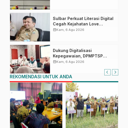
Penandatanganan Perjanjian
Tugas Belajar 2026
Sulbar Perkuat Literasi Digital
Cegah Kejahatan Love
Scamming
calendar_month
Kam, 6 Agu 2026
Dukung Digitalisasi
Kepegawaian, DPMPTSP
Sulbar Siap Terapkan Aplikasi
calendar_month
Kam, 6 Agu 2026
FLEKSI ASN
REKOMENDASI UNTUK ANDA