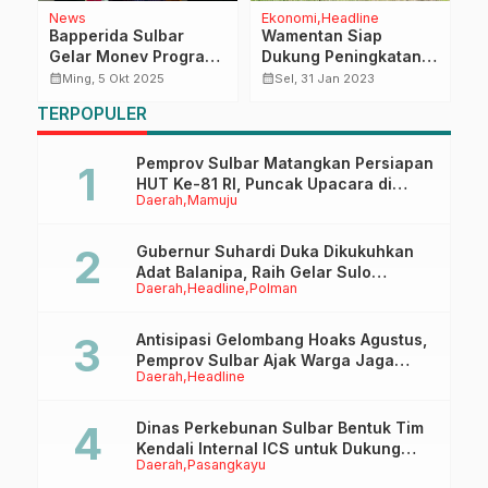
News
Ekonomi
Headline
Na
Bapperida Sulbar
Wamentan Siap
P
Gelar Monev Program
Dukung Peningkatan
P
PSDA, Tekankan
Produksi Petani
P
calendar_month
calendar_month
calendar_month
Ming, 5 Okt 2025
Sel, 31 Jan 2023
Efisiensi dan Dampak
Bawang
Ai
TERPOPULER
Nyata bagi
K
Masyarakat
N
Pemprov Sulbar Matangkan Persiapan
HUT Ke-81 RI, Puncak Upacara di
Daerah
Mamuju
Lapangan Ahmad Kirang
Gubernur Suhardi Duka Dikukuhkan
Adat Balanipa, Raih Gelar Sulo
Daerah
Headline
Polman
Tappidena
Antisipasi Gelombang Hoaks Agustus,
Pemprov Sulbar Ajak Warga Jaga
Daerah
Headline
Ruang Digital
Dinas Perkebunan Sulbar Bentuk Tim
Kendali Internal ICS untuk Dukung
Daerah
Pasangkayu
Sertifikasi ISPO Pekebun di