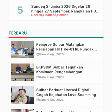
Pasangkayu
Sandeq Silumba 2026 Digelar 26
hingga 27 September, Rangkaian HUT
Daerah
Headline
Polman
Sulbar
TERBARU
Pemprov Sulbar Matangkan
Persiapan HUT Ke-81 RI, Puncak
Upacara di Lapangan Ahmad
calendar_month
Kam, 6 Agu 2026
Kirang
BKPSDM Sulbar Teguhkan
Komitmen Pengembangan
Kompetensi ASN melalui
calendar_month
Kam, 6 Agu 2026
Penandatanganan Perjanjian
Tugas Belajar 2026
Sulbar Perkuat Literasi Digital
Cegah Kejahatan Love Scamming
calendar_month
Kam, 6 Agu 2026