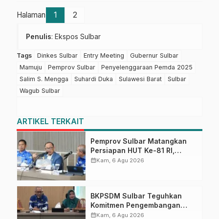
Halaman
1
2
Penulis
: Ekspos Sulbar
Tags
Dinkes Sulbar
Entry Meeting
Gubernur Sulbar
Mamuju
Pemprov Sulbar
Penyelenggaraan Pemda 2025
Salim S. Mengga
Suhardi Duka
Sulawesi Barat
Sulbar
Wagub Sulbar
ARTIKEL TERKAIT
Pemprov Sulbar Matangkan
Persiapan HUT Ke-81 RI,
Puncak Upacara di Lapangan
calendar_month
Kam, 6 Agu 2026
Ahmad Kirang
BKPSDM Sulbar Teguhkan
Komitmen Pengembangan
Kompetensi ASN melalui
calendar_month
Kam, 6 Agu 2026