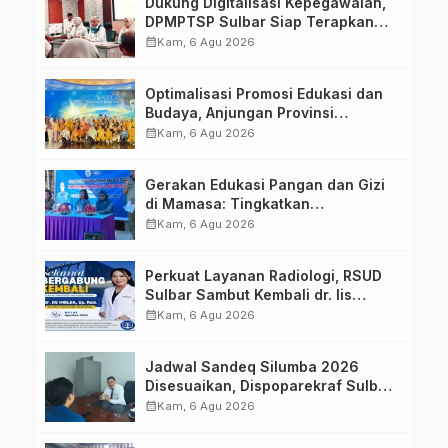
Dukung Digitalisasi Kepegawaian,
DPMPTSP Sulbar Siap Terapkan
Aplikasi FLEKSI ASN
calendar_month
Kam, 6 Agu 2026
Optimalisasi Promosi Edukasi dan
Budaya, Anjungan Provinsi
Sulawesi Barat Perkuat Kolaborasi
calendar_month
Kam, 6 Agu 2026
Strategis Bersama Sky World TMII
Gerakan Edukasi Pangan dan Gizi
di Mamasa: Tingkatkan
Pengetahuan dan Keterampilan
calendar_month
Kam, 6 Agu 2026
Keluarga dalam Pemenuhan Gizi
Perkuat Layanan Radiologi, RSUD
Sulbar Sambut Kembali dr. Iis
Imelda, Sp.Rad
calendar_month
Kam, 6 Agu 2026
Jadwal Sandeq Silumba 2026
Disesuaikan, Dispoparekraf Sulbar
Pastikan Persiapan Tetap
calendar_month
Kam, 6 Agu 2026
Dimatangkan