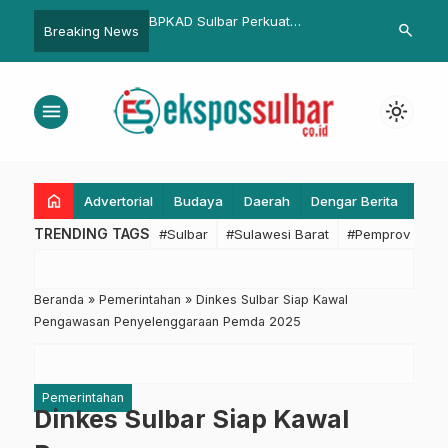
bar Perkuat
Penerima Bantuan Rehab Rumah
Kesuksesan 
search
Breaking News
nsi: Kawal
Korban Bencana Banjir di Kalukku
Pasangkayu 
gan Input Aset
Akan Ditetapkan dalam SK
Pesantren
n Dana BOS 2025
Gubernur Sulbar
menu
light_mode
home
Advertorial
Budaya
Daerah
Dengar Berita
Eko
TRENDING TAGS
#Sulbar
#Sulawesi Barat
#Pemprov Sulba
Beranda
»
Pemerintahan
»
Dinkes Sulbar Siap Kawal
Pengawasan Penyelenggaraan Pemda 2025
Pemerintahan
Dinkes Sulbar Siap Kawal