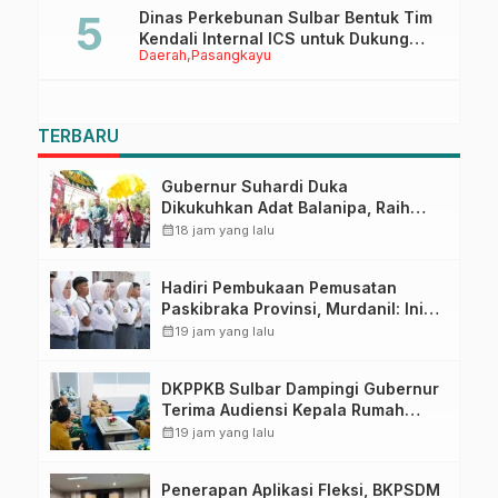
Dinas Perkebunan Sulbar Bentuk Tim
Kendali Internal ICS untuk Dukung
Daerah
Pasangkayu
Sertifikasi ISPO Pekebun di
Pasangkayu
TERBARU
Gubernur Suhardi Duka
Dikukuhkan Adat Balanipa, Raih
Gelar Sulo Tappidena
calendar_month
18 jam yang lalu
Hadiri Pembukaan Pemusatan
Paskibraka Provinsi, Murdanil: Ini
Membentuk Karakter Hingga
calendar_month
19 jam yang lalu
Kedisiplinannya
DKPPKB Sulbar Dampingi Gubernur
Terima Audiensi Kepala Rumah
Sakit TK. III Punggawa Malolo
calendar_month
19 jam yang lalu
Penerapan Aplikasi Fleksi, BKPSDM