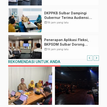
DKPPKB Sulbar Dampingi
Gubernur Terima Audiensi
Kepala Rumah Sakit TK. III
calendar_month
19 jam yang lalu
Punggawa Malolo
Penerapan Aplikasi Fleksi,
BKPSDM Sulbar Dorong
Transformasi Digital Sistem
calendar_month
19 jam yang lalu
Kehadiran ASN
REKOMENDASI UNTUK ANDA