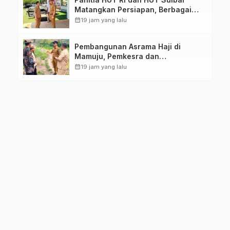
Matangkan Persiapan, Berbagai
Lomba Akan Dilaksanakan Pemprov
calendar_month
19 jam yang lalu
Sulbar
Pembangunan Asrama Haji di
Mamuju, Pemkesra dan
Kementerian Haji Sulbar Tinjau
calendar_month
19 jam yang lalu
Lokasi