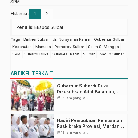
SPM.
Halaman
1
2
Penulis
: Ekspos Sulbar
Tags
Dinkes Sulbar
dr. Nursyamsi Rahim
Gubernur Sulbar
Kesehatan
Mamasa
Pemprov Sulbar
Salim S. Mengga
SPM
Suhardi Duka
Sulawesi Barat
Sulbar
Wagub Sulbar
ARTIKEL TERKAIT
Gubernur Suhardi Duka
Dikukuhkan Adat Balanipa,
Raih Gelar Sulo Tappidena
calendar_month
18 jam yang lalu
Hadiri Pembukaan Pemusatan
Paskibraka Provinsi, Murdanil:
Ini Membentuk Karakter
calendar_month
19 jam yang lalu
Hingga Kedisiplinannya