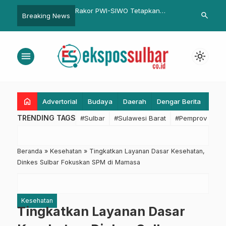
I-SIWO Tetapkan
Hadiri Halalbihalal Idul Fitri 1443 H
DKP Sulbar: T
search
Breaking News
an Peserta Porwanas
Tingkat Provinsi Jawa Barat,
Bukan Ancam
Ridwan Kamil Apresiasi Inovasi
Beralih ke Pa
Mudik
menu
light_mode
home
Advertorial
Budaya
Daerah
Dengar Berita
Eko
TRENDING TAGS
#Sulbar
#Sulawesi Barat
#Pemprov Sulba
Beranda
»
Kesehatan
»
Tingkatkan Layanan Dasar Kesehatan,
Dinkes Sulbar Fokuskan SPM di Mamasa
Kesehatan
Tingkatkan Layanan Dasar