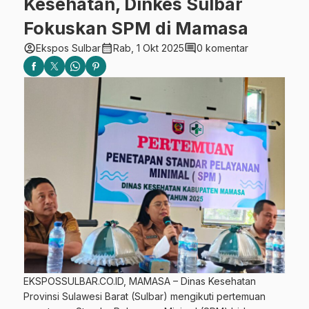
Kesehatan, Dinkes Sulbar
Fokuskan SPM di Mamasa
account_circle
calendar_month
comment
Ekspos Sulbar
Rab, 1 Okt 2025
0 komentar
EKSPOSSULBAR.CO.ID, MAMASA – Dinas Kesehatan
Provinsi Sulawesi Barat (Sulbar) mengikuti pertemuan