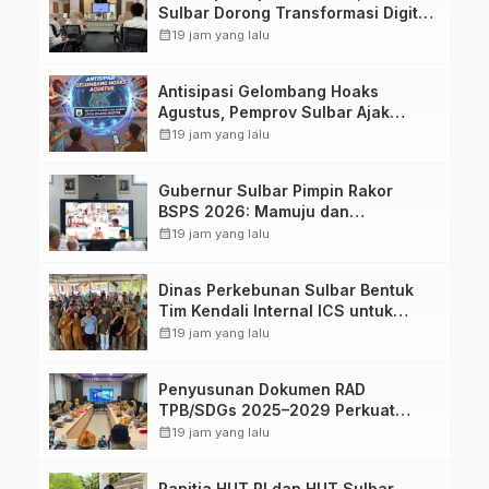
Sulbar Dorong Transformasi Digital
Sistem Kehadiran ASN
calendar_month
19 jam yang lalu
Antisipasi Gelombang Hoaks
Agustus, Pemprov Sulbar Ajak
Warga Jaga Ruang Digital
calendar_month
19 jam yang lalu
Gubernur Sulbar Pimpin Rakor
BSPS 2026: Mamuju dan
Pasangkayu Masih Nol Realisasi
calendar_month
19 jam yang lalu
dari Kuota 5.250 Unit
Dinas Perkebunan Sulbar Bentuk
Tim Kendali Internal ICS untuk
Dukung Sertifikasi ISPO Pekebun di
calendar_month
19 jam yang lalu
Pasangkayu
Penyusunan Dokumen RAD
TPB/SDGs 2025–2029 Perkuat
Arah Pembangunan Berkelanjutan
calendar_month
19 jam yang lalu
Sulawesi Barat
Panitia HUT RI dan HUT Sulbar