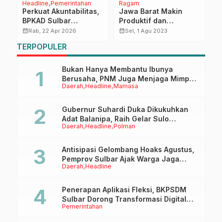
Headline
Pemerintahan
Ragam
D
Perkuat Akuntabilitas,
Jawa Barat Makin
P
BPKAD Sulbar
Produktif dan
R
Tekankan Komitmen
Kompetitif dari Segi
T
calendar_month
calendar_month
calendar_month
Rab, 22 Apr 2026
Sel, 1 Agu 2023
Pelaporan dalam
Budaya
P
TERPOPULER
Transformasi Budaya
Kerja ASN
Bukan Hanya Membantu Ibunya
Berusaha, PNM Juga Menjaga Mimpi
Daerah
Headline
Mamasa
Anaknya Untuk Menggapai Cita-Cita
Gubernur Suhardi Duka Dikukuhkan
Adat Balanipa, Raih Gelar Sulo
Daerah
Headline
Polman
Tappidena
Antisipasi Gelombang Hoaks Agustus,
Pemprov Sulbar Ajak Warga Jaga
Daerah
Headline
Ruang Digital
Penerapan Aplikasi Fleksi, BKPSDM
Sulbar Dorong Transformasi Digital
Pemerintahan
Sistem Kehadiran ASN