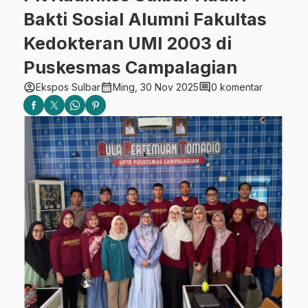
Bakti Sosial Alumni Fakultas
Kedokteran UMI 2003 di
Puskesmas Campalagian
account_circle
calendar_month
comment
Ekspos Sulbar
Ming, 30 Nov 2025
0 komentar