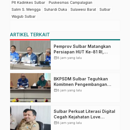
Plt Kadinkes Sulbar
Puskesmas Campalagian
Salim S. Mengga
Suhardi Duka
Sulawesi Barat
Sulbar
Wagub Sulbar
ARTIKEL TERKAIT
Pemprov Sulbar Matangkan
Persiapan HUT Ke-81 RI,
Puncak Upacara di Lapangan
calendar_month
8 jam yang lalu
Ahmad Kirang
BKPSDM Sulbar Teguhkan
Komitmen Pengembangan
Kompetensi ASN melalui
calendar_month
8 jam yang lalu
Penandatanganan Perjanjian
Tugas Belajar 2026
Sulbar Perkuat Literasi Digital
Cegah Kejahatan Love
Scamming
calendar_month
8 jam yang lalu