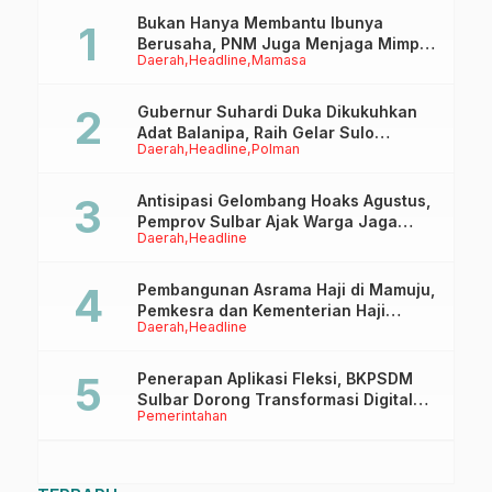
Inflasi
Bukan Hanya Membantu Ibunya
Berusaha, PNM Juga Menjaga Mimpi
Daerah
Headline
Mamasa
Anaknya Untuk Menggapai Cita-Cita
Gubernur Suhardi Duka Dikukuhkan
Adat Balanipa, Raih Gelar Sulo
Daerah
Headline
Polman
Tappidena
Antisipasi Gelombang Hoaks Agustus,
Pemprov Sulbar Ajak Warga Jaga
Daerah
Headline
Ruang Digital
Pembangunan Asrama Haji di Mamuju,
Pemkesra dan Kementerian Haji
Daerah
Headline
Sulbar Tinjau Lokasi
Penerapan Aplikasi Fleksi, BKPSDM
Sulbar Dorong Transformasi Digital
Pemerintahan
Sistem Kehadiran ASN