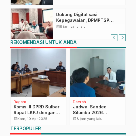
Dukung Digitalisasi
Kepegawaian, DPMPTSP
Sulbar Siap Terapkan Aplikasi
calendar_month
8 jam yang lalu
FLEKSI ASN
REKOMENDASI UNTUK ANDA
Ragam
Daerah
N
Komisi II DPRD Sulbar
Jadwal Sandeq
B
di
Rapat LKPJ dengan
Silumba 2026
P
Biro Ekbang, Bahas
Disesuaikan,
P
calendar_month
calendar_month
calendar_month
Kam, 10 Apr 2025
8 jam yang lalu
Perkembangan
Dispoparekraf Sulbar
B
TERPOPULER
Ekonomi hingga
Pastikan Persiapan
M
Kinerja Pengendalian
Tetap Dimatangkan
N