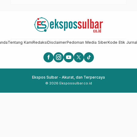
anda
Tentang Kami
Redaksi
Disclaimer
Pedoman Media Siber
Kode Etik Jurnal
Ekspos Sulbar - Akurat, dan Terpercaya
© 2026 Ekspossulbar.co.id