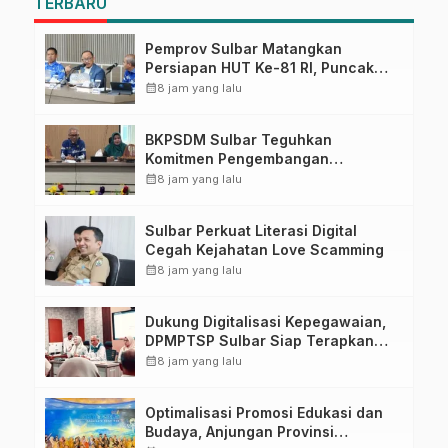
TERBARU
Pemprov Sulbar Matangkan
Persiapan HUT Ke-81 RI, Puncak
Upacara di Lapangan Ahmad
calendar_month
8 jam yang lalu
Kirang
BKPSDM Sulbar Teguhkan
Komitmen Pengembangan
Kompetensi ASN melalui
calendar_month
8 jam yang lalu
Penandatanganan Perjanjian
Tugas Belajar 2026
Sulbar Perkuat Literasi Digital
Cegah Kejahatan Love Scamming
calendar_month
8 jam yang lalu
Dukung Digitalisasi Kepegawaian,
DPMPTSP Sulbar Siap Terapkan
Aplikasi FLEKSI ASN
calendar_month
8 jam yang lalu
Optimalisasi Promosi Edukasi dan
Budaya, Anjungan Provinsi