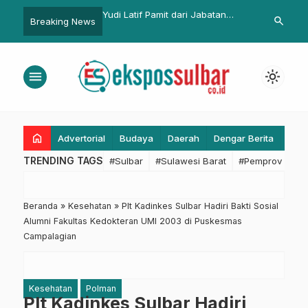
 Era Baru,
Yudi Latif Pamit dari Jabatan
KI Sulbar Award, Disko
search
Breaking News
r Dorong
Kepala Pelaksana UKP-PIP
Raih Predikat Informati
anan Dasar
Nilai 99,4
menu
light_mode
home
Advertorial
Budaya
Daerah
Dengar Berita
Eko
TRENDING TAGS
#Sulbar
#Sulawesi Barat
#Pemprov Sulba
Beranda
»
Kesehatan
»
Plt Kadinkes Sulbar Hadiri Bakti Sosial
Alumni Fakultas Kedokteran UMI 2003 di Puskesmas
Campalagian
Kesehatan
Polman
Plt Kadinkes Sulbar Hadiri