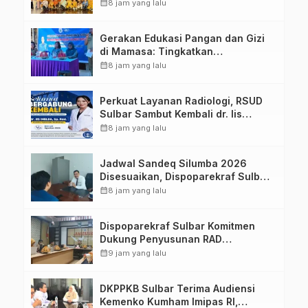
Sulawesi Barat Perkuat Kolaborasi
calendar_month
8 jam yang lalu
Strategis Bersama Sky World TMII
Gerakan Edukasi Pangan dan Gizi
di Mamasa: Tingkatkan
Pengetahuan dan Keterampilan
calendar_month
8 jam yang lalu
Keluarga dalam Pemenuhan Gizi
Perkuat Layanan Radiologi, RSUD
Sulbar Sambut Kembali dr. Iis
Imelda, Sp.Rad
calendar_month
8 jam yang lalu
Jadwal Sandeq Silumba 2026
Disesuaikan, Dispoparekraf Sulbar
Pastikan Persiapan Tetap
calendar_month
8 jam yang lalu
Dimatangkan
Dispoparekraf Sulbar Komitmen
Dukung Penyusunan RAD
TPB/SDGs Sulawesi Barat
calendar_month
9 jam yang lalu
DKPPKB Sulbar Terima Audiensi
Kemenko Kumham Imipas RI,