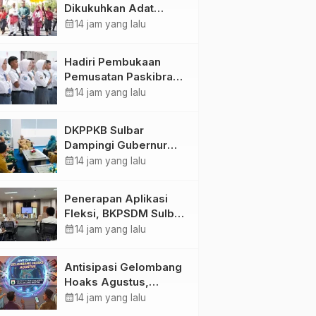
Dikukuhkan Adat
Balanipa, Raih Gelar
calendar_month
14 jam yang lalu
Sulo Tappidena
Hadiri Pembukaan
Pemusatan Paskibraka
Provinsi, Murdanil: Ini
calendar_month
14 jam yang lalu
Membentuk Karakter
Hingga Kedisiplinannya
DKPPKB Sulbar
Dampingi Gubernur
Terima Audiensi
calendar_month
14 jam yang lalu
Kepala Rumah Sakit
TK. III Punggawa
Penerapan Aplikasi
Malolo
Fleksi, BKPSDM Sulbar
Dorong Transformasi
calendar_month
14 jam yang lalu
Digital Sistem
Kehadiran ASN
Antisipasi Gelombang
Hoaks Agustus,
Pemprov Sulbar Ajak
calendar_month
14 jam yang lalu
Warga Jaga Ruang