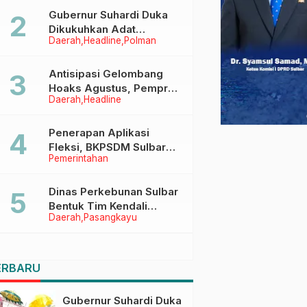
Menggapai Cita-Cita
Gubernur Suhardi Duka
Dikukuhkan Adat
Daerah
Headline
Polman
Balanipa, Raih Gelar Sulo
Tappidena
Antisipasi Gelombang
Hoaks Agustus, Pemprov
Daerah
Headline
Sulbar Ajak Warga Jaga
Ruang Digital
Penerapan Aplikasi
Fleksi, BKPSDM Sulbar
Pemerintahan
Dorong Transformasi
Digital Sistem Kehadiran
ASN
Dinas Perkebunan Sulbar
Bentuk Tim Kendali
Daerah
Pasangkayu
Internal ICS untuk Dukung
Sertifikasi ISPO Pekebun
di Pasangkayu
ERBARU
Gubernur Suhardi Duka