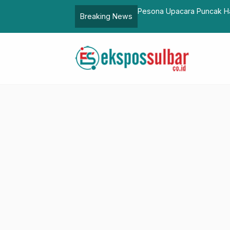
ke-79 Polda Sulbar di Anjungan Pantai
Bincang Pelayanan Publi
Breaking News
…