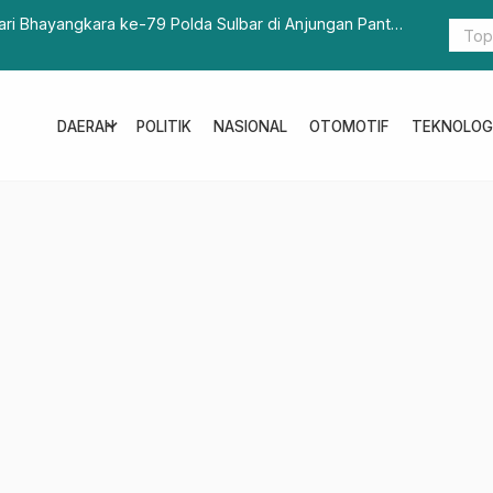
k Hadirkan Ombudsman
Polresta M
Boje
expand_more
DAERAH
POLITIK
NASIONAL
OTOMOTIF
TEKNOLOG