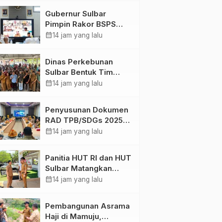
Digital
Gubernur Sulbar
Pimpin Rakor BSPS
2026: Mamuju dan
calendar_month
14 jam yang lalu
Pasangkayu Masih Nol
Realisasi dari Kuota
Dinas Perkebunan
5.250 Unit
Sulbar Bentuk Tim
Kendali Internal ICS
calendar_month
14 jam yang lalu
untuk Dukung
Sertifikasi ISPO
Penyusunan Dokumen
Pekebun di
RAD TPB/SDGs 2025–
Pasangkayu
2029 Perkuat Arah
calendar_month
14 jam yang lalu
Pembangunan
Berkelanjutan Sulawesi
Panitia HUT RI dan HUT
Barat
Sulbar Matangkan
Persiapan, Berbagai
calendar_month
14 jam yang lalu
Lomba Akan
Dilaksanakan Pemprov
Pembangunan Asrama
Sulbar
Haji di Mamuju,