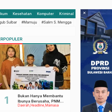
×
ukum
Kesehatan
Komputer
Kriminal
Lifestyle
Majen
ub Sulbar
#Mamuju
#Salim S. Mengga
#featured
#Polda S
ERPOPULER
Bukan Hanya Membantu
Ibunya Berusaha, PNM
Daerah
Headline
Mamasa
Juga Menjaga Mimpi
Anaknya Untuk