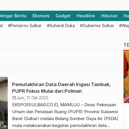
Dengar Berita
Ekonomi
Gadget
Headline
Hiburan
H
at
#Pemprov Sulbar
#Suhardi Duka
#Gubernur Sulbar
#Wag
T
Pemutakhiran Data Daerah Irigasi Tambak,
PUPR Fokus Mulai dari Polman
calendar_month
Jum, 17 Okt 2025
EKSPOSSULBAR.CO.ID, MAMUJU – Dinas Pekerjaan
Umum dan Penataan Ruang (PUPR) Provinsi Sulawesi
Barat (Sulbar) melalui Bidang Sumber Daya Air (PSDA)
mulai melaksanakan kegiatan pemutakhiran data