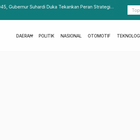
45, Gubernur Suhardi Duka Tekankan Peran Strategis
Kapolda Su
lbar
UMKM di Pa
expand_more
DAERAH
POLITIK
NASIONAL
OTOMOTIF
TEKNOLOG