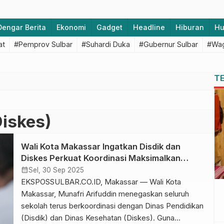
Dengar Berita
Ekonomi
Gadget
Headline
Hiburan
H
at
#Pemprov Sulbar
#Suhardi Duka
#Gubernur Sulbar
#Wag
T
iskes)
Wali Kota Makassar Ingatkan Disdik dan
Diskes Perkuat Koordinasi Maksimalkan
Pengawasan MBG
calendar_month
Sel, 30 Sep 2025
EKSPOSSULBAR.CO.ID, Makassar — Wali Kota
Makassar, Munafri Arifuddin menegaskan seluruh
sekolah terus berkoordinasi dengan Dinas Pendidikan
(Disdik) dan Dinas Kesehatan (Diskes). Guna