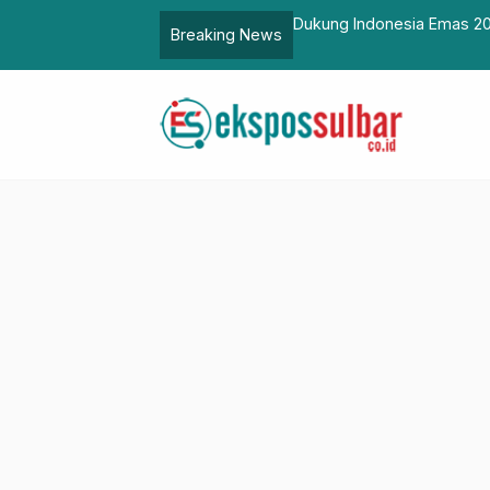
us Tugas Pasangkayu
Dukung Indonesia Emas 20
Breaking News
Pengusaha Muda HIPMI Su