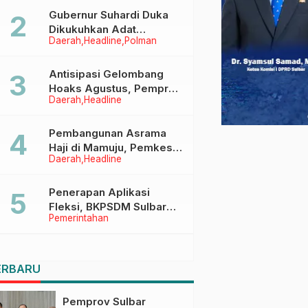
Menggapai Cita-Cita
Gubernur Suhardi Duka
Dikukuhkan Adat
Daerah
Headline
Polman
Balanipa, Raih Gelar Sulo
Tappidena
Antisipasi Gelombang
Hoaks Agustus, Pemprov
Daerah
Headline
Sulbar Ajak Warga Jaga
Ruang Digital
Pembangunan Asrama
Haji di Mamuju, Pemkesra
Daerah
Headline
dan Kementerian Haji
Sulbar Tinjau Lokasi
Penerapan Aplikasi
Fleksi, BKPSDM Sulbar
Pemerintahan
Dorong Transformasi
Digital Sistem Kehadiran
ASN
ERBARU
Pemprov Sulbar