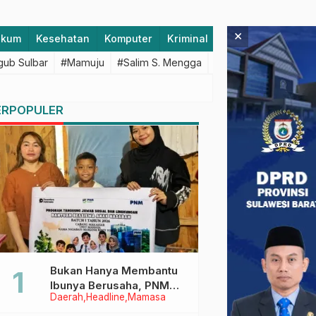
×
ukum
Kesehatan
Komputer
Kriminal
Lifestyle
Majen
ub Sulbar
#Mamuju
#Salim S. Mengga
#featured
#Polda S
ERPOPULER
Bukan Hanya Membantu
Ibunya Berusaha, PNM
Daerah
Headline
Mamasa
Juga Menjaga Mimpi
Anaknya Untuk