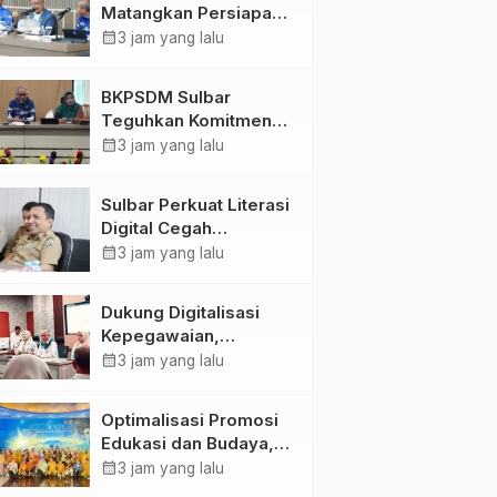
Matangkan Persiapan
HUT Ke-81 RI, Puncak
calendar_month
3 jam yang lalu
Upacara di Lapangan
Ahmad Kirang
BKPSDM Sulbar
Teguhkan Komitmen
Pengembangan
calendar_month
3 jam yang lalu
Kompetensi ASN
melalui
Sulbar Perkuat Literasi
Penandatanganan
Digital Cegah
Perjanjian Tugas
Kejahatan Love
calendar_month
3 jam yang lalu
Belajar 2026
Scamming
Dukung Digitalisasi
Kepegawaian,
DPMPTSP Sulbar Siap
calendar_month
3 jam yang lalu
Terapkan Aplikasi
FLEKSI ASN
Optimalisasi Promosi
Edukasi dan Budaya,
Anjungan Provinsi
calendar_month
3 jam yang lalu
Sulawesi Barat Perkuat