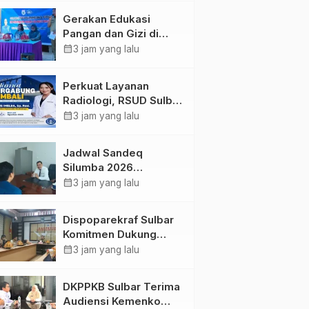
Kolaborasi Strategis
Gerakan Edukasi
Bersama Sky World
Pangan dan Gizi di
TMII
Mamasa: Tingkatkan
calendar_month
3 jam yang lalu
Pengetahuan dan
Keterampilan Keluarga
Perkuat Layanan
dalam Pemenuhan Gizi
Radiologi, RSUD Sulbar
Sambut Kembali dr. Iis
calendar_month
3 jam yang lalu
Imelda, Sp.Rad
Jadwal Sandeq
Silumba 2026
Disesuaikan,
calendar_month
3 jam yang lalu
Dispoparekraf Sulbar
Pastikan Persiapan
Dispoparekraf Sulbar
Tetap Dimatangkan
Komitmen Dukung
Penyusunan RAD
calendar_month
3 jam yang lalu
TPB/SDGs Sulawesi
Barat
DKPPKB Sulbar Terima
Audiensi Kemenko