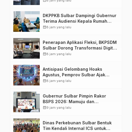
calendar_month
8 jam yang lalu
Kedisiplinannya
DKPPKB Sulbar Dampingi Gubernur
Terima Audiensi Kepala Rumah
Sakit TK. III Punggawa Malolo
calendar_month
8 jam yang lalu
Penerapan Aplikasi Fleksi, BKPSDM
Sulbar Dorong Transformasi Digital
Sistem Kehadiran ASN
calendar_month
8 jam yang lalu
Antisipasi Gelombang Hoaks
Agustus, Pemprov Sulbar Ajak
Warga Jaga Ruang Digital
calendar_month
8 jam yang lalu
Gubernur Sulbar Pimpin Rakor
BSPS 2026: Mamuju dan
Pasangkayu Masih Nol Realisasi
calendar_month
9 jam yang lalu
dari Kuota 5.250 Unit
Dinas Perkebunan Sulbar Bentuk
Tim Kendali Internal ICS untuk