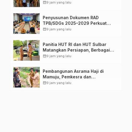
Dukung Sertifikasi ISPO Pekebun di
calendar_month
9 jam yang lalu
Pasangkayu
Penyusunan Dokumen RAD
TPB/SDGs 2025–2029 Perkuat
Arah Pembangunan Berkelanjutan
calendar_month
9 jam yang lalu
Sulawesi Barat
Panitia HUT RI dan HUT Sulbar
Matangkan Persiapan, Berbagai
Lomba Akan Dilaksanakan Pemprov
calendar_month
9 jam yang lalu
Sulbar
Pembangunan Asrama Haji di
Mamuju, Pemkesra dan
Kementerian Haji Sulbar Tinjau
calendar_month
9 jam yang lalu
Lokasi