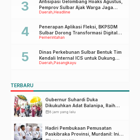
Antisipasi Gelombang Hoaks Agustus,
Pemprov Sulbar Ajak Warga Jaga
Daerah
Headline
Ruang Digital
Penerapan Aplikasi Fleksi, BKPSDM
Sulbar Dorong Transformasi Digital
Pemerintahan
Sistem Kehadiran ASN
Dinas Perkebunan Sulbar Bentuk Tim
Kendali Internal ICS untuk Dukung
Daerah
Pasangkayu
Sertifikasi ISPO Pekebun di
Pasangkayu
TERBARU
Gubernur Suhardi Duka
Dikukuhkan Adat Balanipa, Raih
Gelar Sulo Tappidena
calendar_month
8 jam yang lalu
Hadiri Pembukaan Pemusatan
Paskibraka Provinsi, Murdanil: Ini
Membentuk Karakter Hingga