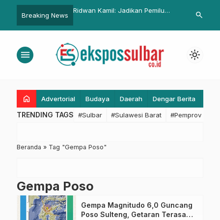
Sulbar Perkuat Analisis
Ridwan Kamil: Jadikan Pemilu
Tertib Admini
search
Breaking News
puasan Masyarakat
2024 sebagai Festival Budaya
Sulbar Perik
gkatkan Layanan Publik
Demokrasi yang Damai
Unit Randis M
menu
light_mode
home
Advertorial
Budaya
Daerah
Dengar Berita
Eko
TRENDING TAGS
#Sulbar
#Sulawesi Barat
#Pemprov Sulba
Beranda
»
Tag "Gempa Poso"
Gempa Poso
Gempa Magnitudo 6,0 Guncang
Poso Sulteng, Getaran Terasa