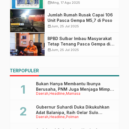
Hingga Mamuju
calendar_month
Ming, 17 Agu 2025
Jumlah Rumah Rusak Capai 106
Unit Pasca Gempa M5,7 di Poso
calendar_month
Jum, 25 Jul 2025
BPBD Sulbar Imbau Masyarakat
Tetap Tenang Pasca Gempa di
Poso dan Malunda
calendar_month
Jum, 25 Jul 2025
TERPOPULER
Bukan Hanya Membantu Ibunya
Berusaha, PNM Juga Menjaga Mimpi
Daerah
Headline
Mamasa
Anaknya Untuk Menggapai Cita-Cita
Gubernur Suhardi Duka Dikukuhkan
Adat Balanipa, Raih Gelar Sulo
Daerah
Headline
Polman
Tappidena