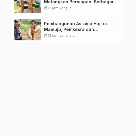
Matangkan Persiapan, Berbagai
Lomba Akan Dilaksanakan Pemprov
calendar_month
12 jam yang lalu
Sulbar
Pembangunan Asrama Haji di
Mamuju, Pemkesra dan
Kementerian Haji Sulbar Tinjau
calendar_month
12 jam yang lalu
Lokasi