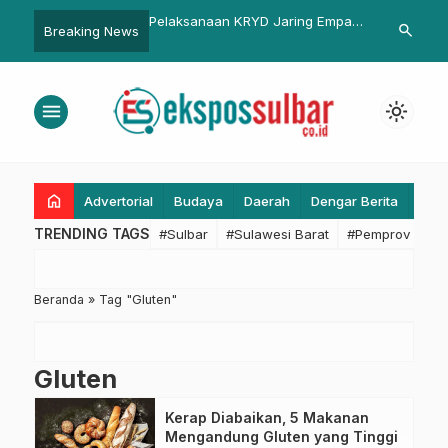
 Gelar Rapat Evaluasi
Pelaksanaan KRYD Jaring Empat
Atalia Ridwa
search
Breaking News
MD Pasangkayu 2025-
Pelaku Pidana Narkotika
Pentingnya L
tikan Pembangunan
kepada Pelaja
utan
menu
light_mode
home
Advertorial
Budaya
Daerah
Dengar Berita
Eko
TRENDING TAGS
#Sulbar
#Sulawesi Barat
#Pemprov Sulba
Beranda
»
Tag "Gluten"
Gluten
Kerap Diabaikan, 5 Makanan
Mengandung Gluten yang Tinggi