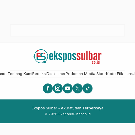
anda
Tentang Kami
Redaksi
Disclaimer
Pedoman Media Siber
Kode Etik Jurnal
Ekspos Sulbar - Akurat, dan Terpercaya
© 2026 Ekspossulbar.co.id