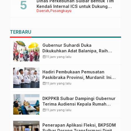
Dinas Perkebunan Sulbar Bentuk Tim
Kendali Internal ICS untuk Dukung
Daerah
Pasangkayu
Sertifikasi ISPO Pekebun di
Pasangkayu
TERBARU
Gubernur Suhardi Duka
Dikukuhkan Adat Balanipa, Raih
Gelar Sulo Tappidena
calendar_month
11 jam yang lalu
Hadiri Pembukaan Pemusatan
Paskibraka Provinsi, Murdanil: Ini
Membentuk Karakter Hingga
calendar_month
11 jam yang lalu
Kedisiplinannya
DKPPKB Sulbar Dampingi Gubernur
Terima Audiensi Kepala Rumah
Sakit TK. III Punggawa Malolo
calendar_month
11 jam yang lalu
Penerapan Aplikasi Fleksi, BKPSDM
Sulbar Dorong Transformasi Digital