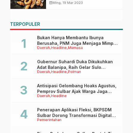
calendar_month
Ming, 19 Mar 2023
TERPOPULER
Bukan Hanya Membantu Ibunya
Berusaha, PNM Juga Menjaga Mimpi
Daerah
Headline
Mamasa
Anaknya Untuk Menggapai Cita-Cita
Gubernur Suhardi Duka Dikukuhkan
Adat Balanipa, Raih Gelar Sulo
Daerah
Headline
Polman
Tappidena
Antisipasi Gelombang Hoaks Agustus,
Pemprov Sulbar Ajak Warga Jaga
Daerah
Headline
Ruang Digital
Penerapan Aplikasi Fleksi, BKPSDM
Sulbar Dorong Transformasi Digital
Pemerintahan
Sistem Kehadiran ASN