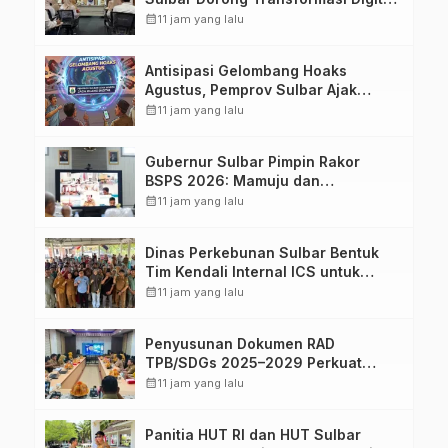
Sistem Kehadiran ASN
calendar_month
11 jam yang lalu
Antisipasi Gelombang Hoaks
Agustus, Pemprov Sulbar Ajak
Warga Jaga Ruang Digital
calendar_month
11 jam yang lalu
Gubernur Sulbar Pimpin Rakor
BSPS 2026: Mamuju dan
Pasangkayu Masih Nol Realisasi
calendar_month
11 jam yang lalu
dari Kuota 5.250 Unit
Dinas Perkebunan Sulbar Bentuk
Tim Kendali Internal ICS untuk
Dukung Sertifikasi ISPO Pekebun di
calendar_month
11 jam yang lalu
Pasangkayu
Penyusunan Dokumen RAD
TPB/SDGs 2025–2029 Perkuat
Arah Pembangunan Berkelanjutan
calendar_month
11 jam yang lalu
Sulawesi Barat
Panitia HUT RI dan HUT Sulbar