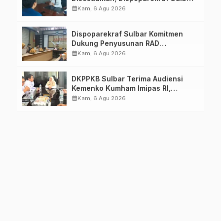
Pastikan Persiapan Tetap
calendar_month
Kam, 6 Agu 2026
Dimatangkan
Dispoparekraf Sulbar Komitmen
Dukung Penyusunan RAD
TPB/SDGs Sulawesi Barat
calendar_month
Kam, 6 Agu 2026
DKPPKB Sulbar Terima Audiensi
Kemenko Kumham Imipas RI,
Perkuat Pelayanan Kesehatan bagi
calendar_month
Kam, 6 Agu 2026
Kelompok Rentan