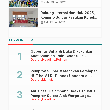
Gerakan Membaca Buku untuk
calendar_month
Rab, 23 Jul 2025
Siswa SMA/SMK
Dukung Literasi dan HAN 2025,
Kominfo Sulbar Pastikan Koneksi
Zoom Lancar untuk Presiden dan
calendar_month
Sel, 22 Jul 2025
Gubernur Sulbar
TERPOPULER
Gubernur Suhardi Duka Dikukuhkan
Adat Balanipa, Raih Gelar Sulo
Daerah
Headline
Polman
Tappidena
Pemprov Sulbar Matangkan Persiapan
HUT Ke-81 RI, Puncak Upacara di
Daerah
Mamuju
Lapangan Ahmad Kirang
Antisipasi Gelombang Hoaks Agustus,
Pemprov Sulbar Ajak Warga Jaga
Daerah
Headline
Ruang Digital