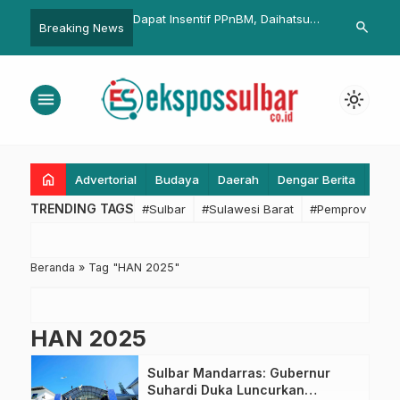
Ridwan Kamil Temui
Dapat Insentif PPnBM, Daihatsu
Wagub Uu Aj
search
Breaking News
da di NTB
Rocky Dijual dengan Harga
Produktif sa
Menarik
menu
light_mode
home
Advertorial
Budaya
Daerah
Dengar Berita
Eko
TRENDING TAGS
#Sulbar
#Sulawesi Barat
#Pemprov Sulba
Beranda
»
Tag "HAN 2025"
HAN 2025
Sulbar Mandarras: Gubernur
Suhardi Duka Luncurkan