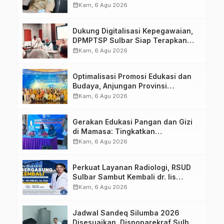
calendar_month
Kam, 6 Agu 2026
Dukung Digitalisasi Kepegawaian,
DPMPTSP Sulbar Siap Terapkan
Aplikasi FLEKSI ASN
calendar_month
Kam, 6 Agu 2026
Optimalisasi Promosi Edukasi dan
Budaya, Anjungan Provinsi
Sulawesi Barat Perkuat Kolaborasi
calendar_month
Kam, 6 Agu 2026
Strategis Bersama Sky World TMII
Gerakan Edukasi Pangan dan Gizi
di Mamasa: Tingkatkan
Pengetahuan dan Keterampilan
calendar_month
Kam, 6 Agu 2026
Keluarga dalam Pemenuhan Gizi
Perkuat Layanan Radiologi, RSUD
Sulbar Sambut Kembali dr. Iis
Imelda, Sp.Rad
calendar_month
Kam, 6 Agu 2026
Jadwal Sandeq Silumba 2026
Disesuaikan, Dispoparekraf Sulbar