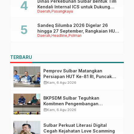
Dinas Perkebunan Sulbar Bentuk Tim
Kendali Internal ICS untuk Dukung
Daerah
Pasangkayu
Sertifikasi ISPO Pekebun di
Pasangkayu
Sandeq Silumba 2026 Digelar 26
hingga 27 September, Rangkaian HUT
Daerah
Headline
Polman
Sulbar
TERBARU
Pemprov Sulbar Matangkan
Persiapan HUT Ke-81 RI, Puncak
Upacara di Lapangan Ahmad
calendar_month
Kam, 6 Agu 2026
Kirang
BKPSDM Sulbar Teguhkan
Komitmen Pengembangan
Kompetensi ASN melalui
calendar_month
Kam, 6 Agu 2026
Penandatanganan Perjanjian
Tugas Belajar 2026
Sulbar Perkuat Literasi Digital
Cegah Kejahatan Love Scamming