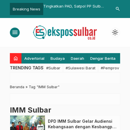
Tingkatkan PAD, Satpol PP Sulbar
Catatan Satu Tahun
search
Breaking News
Sosialisasi tentang Larangan
Kepemimpinan SDK-JSM, Suhardi
Peredaran Rokok Ilegal
Duka: Kebersamaan dengan
Almarhum Wagub Jadi Kekuatan,
menu
light_mode
Kita Lanjutkan Perjuangan
home
Advertorial
Budaya
Daerah
Dengar Berita
Eko
TRENDING TAGS
#Sulbar
#Sulawesi Barat
#Pemprov Sulba
Beranda
»
Tag "IMM Sulbar"
IMM Sulbar
DPD IMM Sulbar Gelar Audiensi
Kebangsaan dengan Kesbangpol