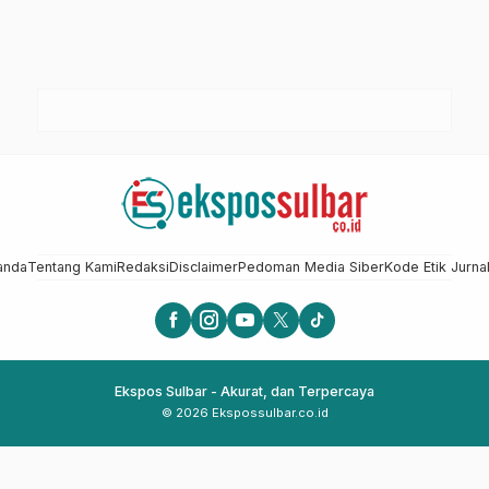
anda
Tentang Kami
Redaksi
Disclaimer
Pedoman Media Siber
Kode Etik Jurnal
Ekspos Sulbar - Akurat, dan Terpercaya
© 2026 Ekspossulbar.co.id