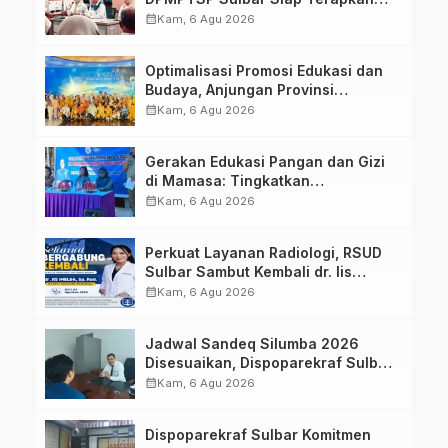
Aplikasi FLEKSI ASN
calendar_month
Kam, 6 Agu 2026
Optimalisasi Promosi Edukasi dan
Budaya, Anjungan Provinsi
Sulawesi Barat Perkuat Kolaborasi
calendar_month
Kam, 6 Agu 2026
Strategis Bersama Sky World TMII
Gerakan Edukasi Pangan dan Gizi
di Mamasa: Tingkatkan
Pengetahuan dan Keterampilan
calendar_month
Kam, 6 Agu 2026
Keluarga dalam Pemenuhan Gizi
Perkuat Layanan Radiologi, RSUD
Sulbar Sambut Kembali dr. Iis
Imelda, Sp.Rad
calendar_month
Kam, 6 Agu 2026
Jadwal Sandeq Silumba 2026
Disesuaikan, Dispoparekraf Sulbar
Pastikan Persiapan Tetap
calendar_month
Kam, 6 Agu 2026
Dimatangkan
Dispoparekraf Sulbar Komitmen