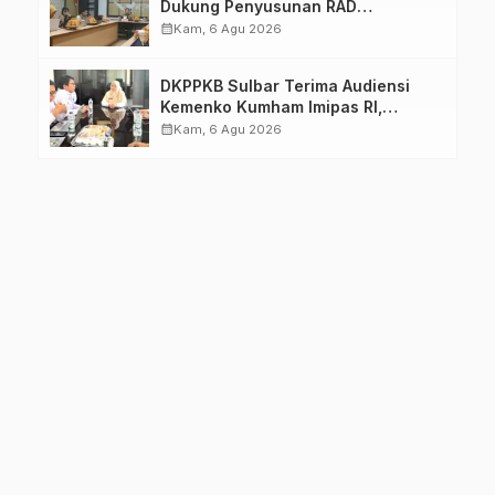
Dukung Penyusunan RAD
TPB/SDGs Sulawesi Barat
calendar_month
Kam, 6 Agu 2026
DKPPKB Sulbar Terima Audiensi
Kemenko Kumham Imipas RI,
Perkuat Pelayanan Kesehatan bagi
calendar_month
Kam, 6 Agu 2026
Kelompok Rentan