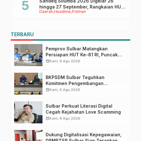
Sandeq Silumba 2026 Digelar 26
hingga 27 September, Rangkaian HUT
Daerah
Headline
Polman
Sulbar
TERBARU
Pemprov Sulbar Matangkan
Persiapan HUT Ke-81 RI, Puncak
Upacara di Lapangan Ahmad
calendar_month
Kam, 6 Agu 2026
Kirang
BKPSDM Sulbar Teguhkan
Komitmen Pengembangan
Kompetensi ASN melalui
calendar_month
Kam, 6 Agu 2026
Penandatanganan Perjanjian
Tugas Belajar 2026
Sulbar Perkuat Literasi Digital
Cegah Kejahatan Love Scamming
calendar_month
Kam, 6 Agu 2026
Dukung Digitalisasi Kepegawaian,
DPMPTSP Sulbar Siap Terapkan