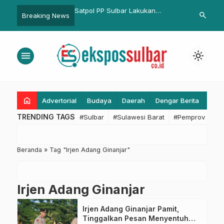
an Ekonomi Sulbar
Satpol PP Sulbar Lakukan
Biro Organis
search
Breaking News
3 Persen, Gubernur
Sosialisasi Penertiban PKL di
Pacu Akuntabi
an Ini Harus Kita
Ruas Jalan Arteri Mamuju
Asistensi SAK
an
menu
light_mode
home
Advertorial
Budaya
Daerah
Dengar Berita
Eko
TRENDING TAGS
#Sulbar
#Sulawesi Barat
#Pemprov Sulba
Beranda
»
Tag "Irjen Adang Ginanjar"
Irjen Adang Ginanjar
Irjen Adang Ginanjar Pamit,
Tinggalkan Pesan Menyentuh