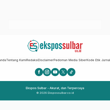
anda
Tentang Kami
Redaksi
Disclaimer
Pedoman Media Siber
Kode Etik Jurnal
Ekspos Sulbar - Akurat, dan Terpercaya
© 2026 Ekspossulbar.co.id