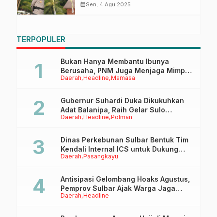
untuk Jajaran Polda Sulbar
calendar_month
Sen, 4 Agu 2025
TERPOPULER
Bukan Hanya Membantu Ibunya
Berusaha, PNM Juga Menjaga Mimpi
Daerah
Headline
Mamasa
Anaknya Untuk Menggapai Cita-Cita
Gubernur Suhardi Duka Dikukuhkan
Adat Balanipa, Raih Gelar Sulo
Daerah
Headline
Polman
Tappidena
Dinas Perkebunan Sulbar Bentuk Tim
Kendali Internal ICS untuk Dukung
Daerah
Pasangkayu
Sertifikasi ISPO Pekebun di
Pasangkayu
Antisipasi Gelombang Hoaks Agustus,
Pemprov Sulbar Ajak Warga Jaga
Daerah
Headline
Ruang Digital