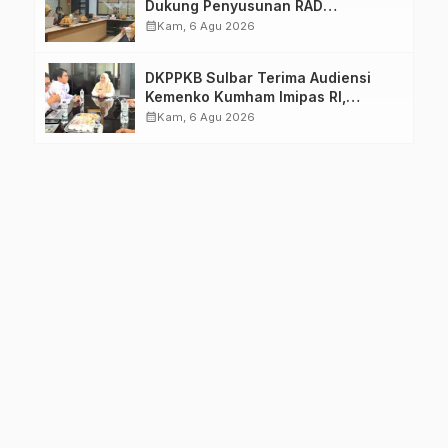
Dukung Penyusunan RAD
TPB/SDGs Sulawesi Barat
calendar_month
Kam, 6 Agu 2026
DKPPKB Sulbar Terima Audiensi
Kemenko Kumham Imipas RI,
Perkuat Pelayanan Kesehatan bagi
calendar_month
Kam, 6 Agu 2026
Kelompok Rentan