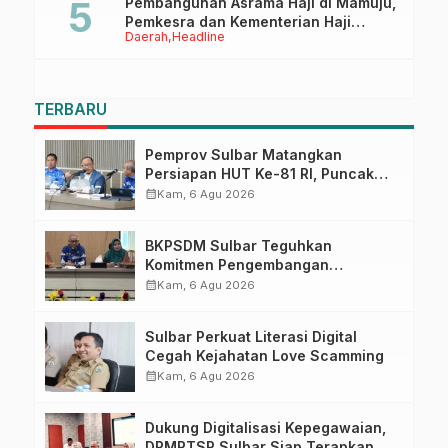
Pembangunan Asrama Haji di Mamuju,
Pemkesra dan Kementerian Haji
Daerah
Headline
Sulbar Tinjau Lokasi
TERBARU
Pemprov Sulbar Matangkan
Persiapan HUT Ke-81 RI, Puncak
Upacara di Lapangan Ahmad
calendar_month
Kam, 6 Agu 2026
Kirang
BKPSDM Sulbar Teguhkan
Komitmen Pengembangan
Kompetensi ASN melalui
calendar_month
Kam, 6 Agu 2026
Penandatanganan Perjanjian
Tugas Belajar 2026
Sulbar Perkuat Literasi Digital
Cegah Kejahatan Love Scamming
calendar_month
Kam, 6 Agu 2026
Dukung Digitalisasi Kepegawaian,
DPMPTSP Sulbar Siap Terapkan