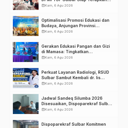
Aplikasi FLEKSI ASN
calendar_month
Kam, 6 Agu 2026
Optimalisasi Promosi Edukasi dan
Budaya, Anjungan Provinsi
Sulawesi Barat Perkuat Kolaborasi
calendar_month
Kam, 6 Agu 2026
Strategis Bersama Sky World TMII
Gerakan Edukasi Pangan dan Gizi
di Mamasa: Tingkatkan
Pengetahuan dan Keterampilan
calendar_month
Kam, 6 Agu 2026
Keluarga dalam Pemenuhan Gizi
Perkuat Layanan Radiologi, RSUD
Sulbar Sambut Kembali dr. Iis
Imelda, Sp.Rad
calendar_month
Kam, 6 Agu 2026
Jadwal Sandeq Silumba 2026
Disesuaikan, Dispoparekraf Sulbar
Pastikan Persiapan Tetap
calendar_month
Kam, 6 Agu 2026
Dimatangkan
Dispoparekraf Sulbar Komitmen