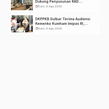
Dukung Penyusunan RAD
TPB/SDGs Sulawesi Barat
calendar_month
Kam, 6 Agu 2026
DKPPKB Sulbar Terima Audiensi
Kemenko Kumham Imipas RI,
Perkuat Pelayanan Kesehatan bagi
calendar_month
Kam, 6 Agu 2026
Kelompok Rentan