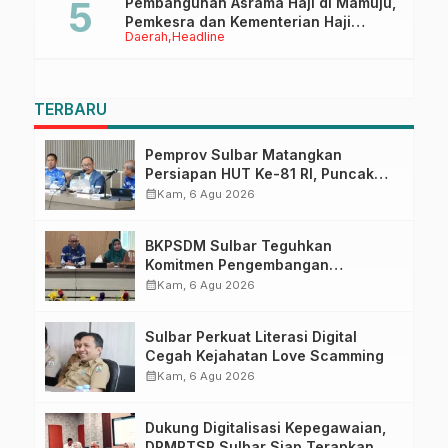
Pembangunan Asrama Haji di Mamuju,
Pemkesra dan Kementerian Haji
Daerah
Headline
Sulbar Tinjau Lokasi
TERBARU
Pemprov Sulbar Matangkan
Persiapan HUT Ke-81 RI, Puncak
Upacara di Lapangan Ahmad
calendar_month
Kam, 6 Agu 2026
Kirang
BKPSDM Sulbar Teguhkan
Komitmen Pengembangan
Kompetensi ASN melalui
calendar_month
Kam, 6 Agu 2026
Penandatanganan Perjanjian
Tugas Belajar 2026
Sulbar Perkuat Literasi Digital
Cegah Kejahatan Love Scamming
calendar_month
Kam, 6 Agu 2026
Dukung Digitalisasi Kepegawaian,
DPMPTSP Sulbar Siap Terapkan