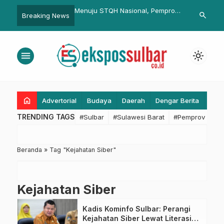
II AMSI Sulbar Digelar,
Menuju STQH Nasional, Pemprov
Polda Sulbar
search
Breaking News
nfo: AMSI Mitra
Sulbar Matangkan Persiapan
Basmi Korups
Penyebaran Informasi
dengan TC
menu
light_mode
home
Advertorial
Budaya
Daerah
Dengar Berita
Eko
TRENDING TAGS
#Sulbar
#Sulawesi Barat
#Pemprov Sulba
Beranda
»
Tag "Kejahatan Siber"
Kejahatan Siber
Kadis Kominfo Sulbar: Perangi
Kejahatan Siber Lewat Literasi