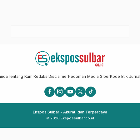
anda
Tentang Kami
Redaksi
Disclaimer
Pedoman Media Siber
Kode Etik Jurnal
Ekspos Sulbar - Akurat, dan Terpercaya
© 2026 Ekspossulbar.co.id