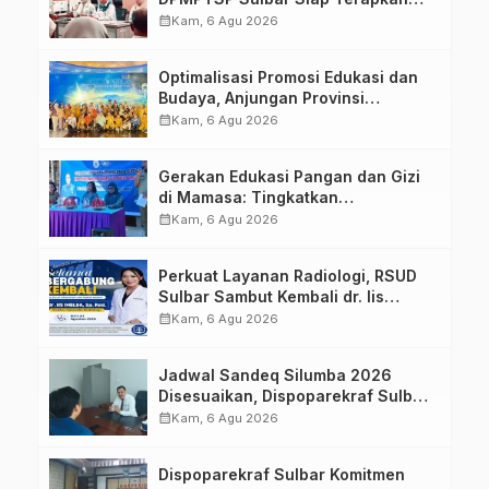
Aplikasi FLEKSI ASN
calendar_month
Kam, 6 Agu 2026
Optimalisasi Promosi Edukasi dan
Budaya, Anjungan Provinsi
Sulawesi Barat Perkuat Kolaborasi
calendar_month
Kam, 6 Agu 2026
Strategis Bersama Sky World TMII
Gerakan Edukasi Pangan dan Gizi
di Mamasa: Tingkatkan
Pengetahuan dan Keterampilan
calendar_month
Kam, 6 Agu 2026
Keluarga dalam Pemenuhan Gizi
Perkuat Layanan Radiologi, RSUD
Sulbar Sambut Kembali dr. Iis
Imelda, Sp.Rad
calendar_month
Kam, 6 Agu 2026
Jadwal Sandeq Silumba 2026
Disesuaikan, Dispoparekraf Sulbar
Pastikan Persiapan Tetap
calendar_month
Kam, 6 Agu 2026
Dimatangkan
Dispoparekraf Sulbar Komitmen