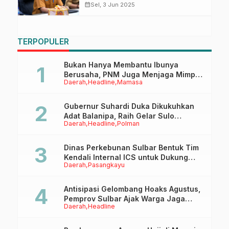
Digital di Senter KIM
calendar_month
Sel, 3 Jun 2025
TERPOPULER
Bukan Hanya Membantu Ibunya
Berusaha, PNM Juga Menjaga Mimpi
Daerah
Headline
Mamasa
Anaknya Untuk Menggapai Cita-Cita
Gubernur Suhardi Duka Dikukuhkan
Adat Balanipa, Raih Gelar Sulo
Daerah
Headline
Polman
Tappidena
Dinas Perkebunan Sulbar Bentuk Tim
Kendali Internal ICS untuk Dukung
Daerah
Pasangkayu
Sertifikasi ISPO Pekebun di
Pasangkayu
Antisipasi Gelombang Hoaks Agustus,
Pemprov Sulbar Ajak Warga Jaga
Daerah
Headline
Ruang Digital