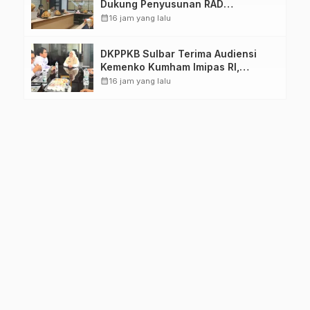
Dukung Penyusunan RAD
TPB/SDGs Sulawesi Barat
calendar_month
16 jam yang lalu
DKPPKB Sulbar Terima Audiensi
Kemenko Kumham Imipas RI,
Perkuat Pelayanan Kesehatan bagi
calendar_month
16 jam yang lalu
Kelompok Rentan