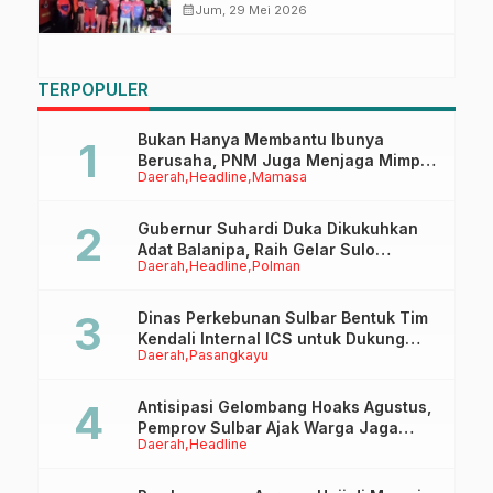
Berjibaku Padamkan Api Selama
calendar_month
Jum, 29 Mei 2026
8 Jam
TERPOPULER
Bukan Hanya Membantu Ibunya
Berusaha, PNM Juga Menjaga Mimpi
Daerah
Headline
Mamasa
Anaknya Untuk Menggapai Cita-Cita
Gubernur Suhardi Duka Dikukuhkan
Adat Balanipa, Raih Gelar Sulo
Daerah
Headline
Polman
Tappidena
Dinas Perkebunan Sulbar Bentuk Tim
Kendali Internal ICS untuk Dukung
Daerah
Pasangkayu
Sertifikasi ISPO Pekebun di
Pasangkayu
Antisipasi Gelombang Hoaks Agustus,
Pemprov Sulbar Ajak Warga Jaga
Daerah
Headline
Ruang Digital