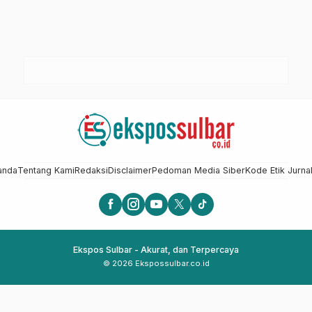
anda
Tentang Kami
Redaksi
Disclaimer
Pedoman Media Siber
Kode Etik Jurnal
Ekspos Sulbar - Akurat, dan Terpercaya
© 2026 Ekspossulbar.co.id