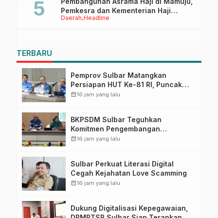
Pembangunan Asrama Haji di Mamuju,
Pemkesra dan Kementerian Haji
Daerah
Headline
Sulbar Tinjau Lokasi
TERBARU
Pemprov Sulbar Matangkan
Persiapan HUT Ke-81 RI, Puncak
Upacara di Lapangan Ahmad
calendar_month
16 jam yang lalu
Kirang
BKPSDM Sulbar Teguhkan
Komitmen Pengembangan
Kompetensi ASN melalui
calendar_month
16 jam yang lalu
Penandatanganan Perjanjian
Tugas Belajar 2026
Sulbar Perkuat Literasi Digital
Cegah Kejahatan Love Scamming
calendar_month
16 jam yang lalu
Dukung Digitalisasi Kepegawaian,
DPMPTSP Sulbar Siap Terapkan