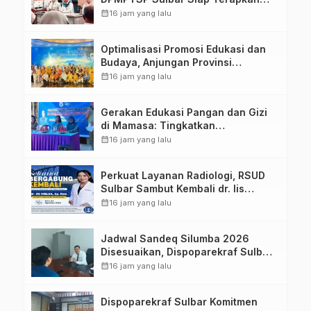
Aplikasi FLEKSI ASN
calendar_month
16 jam yang lalu
Optimalisasi Promosi Edukasi dan
Budaya, Anjungan Provinsi
Sulawesi Barat Perkuat Kolaborasi
calendar_month
16 jam yang lalu
Strategis Bersama Sky World TMII
Gerakan Edukasi Pangan dan Gizi
di Mamasa: Tingkatkan
Pengetahuan dan Keterampilan
calendar_month
16 jam yang lalu
Keluarga dalam Pemenuhan Gizi
Perkuat Layanan Radiologi, RSUD
Sulbar Sambut Kembali dr. Iis
Imelda, Sp.Rad
calendar_month
16 jam yang lalu
Jadwal Sandeq Silumba 2026
Disesuaikan, Dispoparekraf Sulbar
Pastikan Persiapan Tetap
calendar_month
16 jam yang lalu
Dimatangkan
Dispoparekraf Sulbar Komitmen