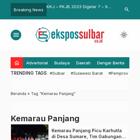
!! Ranperda APBD 2020
KKJ – PKJB 2023 Digelar 7 – 9
Sekda Jabar
search
Breaking News
 2019 Diserahkan
Juli, 103 UMKM Kriya Siap
PRSBK Bina
sangkayu ke DPRD
Meramaikan Gedung Sate
Dinsos
menu
light_mode
home
Advertorial
Budaya
Daerah
Dengar Berita
Eko
TRENDING TAGS
#Sulbar
#Sulawesi Barat
#Pemprov Sulba
Beranda
»
Tag "Kemarau Panjang"
Kemarau Panjang
Kemarau Panjang Picu Karhutla
di Desa Sumare, Tim Gabungan