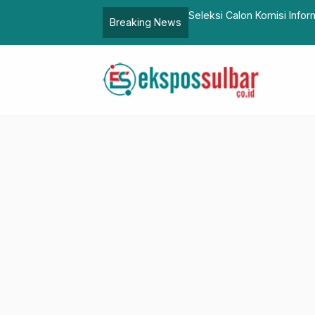
an, BPBD Sulbar Kerahkan
Seleksi Calon Komisi Informasi, Pimpin
Breaking News