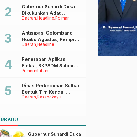
Menggapai Cita-Cita
Gubernur Suhardi Duka
Dikukuhkan Adat
Daerah
Headline
Polman
Balanipa, Raih Gelar Sulo
Tappidena
Antisipasi Gelombang
Hoaks Agustus, Pemprov
Daerah
Headline
Sulbar Ajak Warga Jaga
Ruang Digital
Penerapan Aplikasi
Fleksi, BKPSDM Sulbar
Pemerintahan
Dorong Transformasi
Digital Sistem Kehadiran
ASN
Dinas Perkebunan Sulbar
Bentuk Tim Kendali
Daerah
Pasangkayu
Internal ICS untuk Dukung
Sertifikasi ISPO Pekebun
di Pasangkayu
ERBARU
Gubernur Suhardi Duka