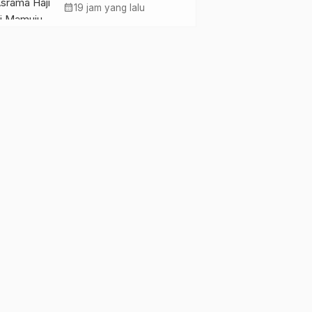
Pemkesra dan
calendar_month
19 jam yang lalu
Kementerian Haji
Sulbar Tinjau Lokasi