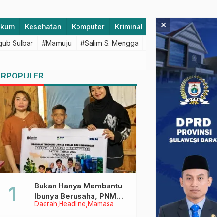
×
ukum
Kesehatan
Komputer
Kriminal
Lifestyle
Majen
ub Sulbar
#Mamuju
#Salim S. Mengga
#featured
#Polda S
ERPOPULER
Bukan Hanya Membantu
Ibunya Berusaha, PNM
Daerah
Headline
Mamasa
Juga Menjaga Mimpi
Anaknya Untuk