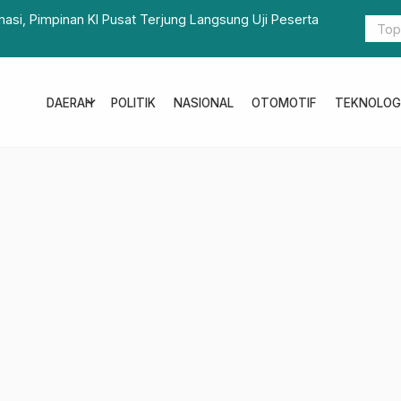
an KI Pusat Terjung Langsung Uji Peserta
Tim Terpadu Pemprov S
Sawit di Baras Pasangk
expand_more
DAERAH
POLITIK
NASIONAL
OTOMOTIF
TEKNOLOG