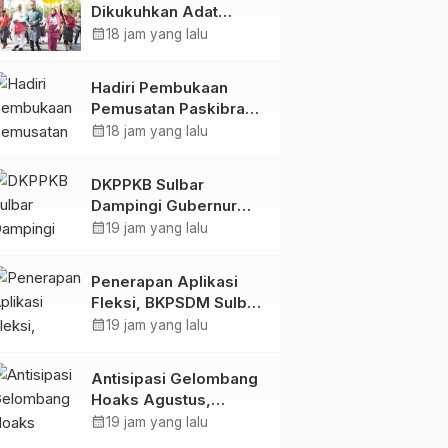
Dikukuhkan Adat
Balanipa, Raih Gelar
calendar_month
18 jam yang lalu
Sulo Tappidena
Hadiri Pembukaan
Pemusatan Paskibraka
Provinsi, Murdanil: Ini
calendar_month
18 jam yang lalu
Membentuk Karakter
Hingga Kedisiplinannya
DKPPKB Sulbar
Dampingi Gubernur
Terima Audiensi
calendar_month
19 jam yang lalu
Kepala Rumah Sakit
TK. III Punggawa
Penerapan Aplikasi
Malolo
Fleksi, BKPSDM Sulbar
Dorong Transformasi
calendar_month
19 jam yang lalu
Digital Sistem
Kehadiran ASN
Antisipasi Gelombang
Hoaks Agustus,
Pemprov Sulbar Ajak
calendar_month
19 jam yang lalu
Warga Jaga Ruang