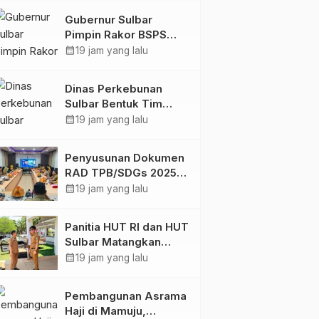
Digital
Gubernur Sulbar
Pimpin Rakor BSPS
2026: Mamuju dan
calendar_month
19 jam yang lalu
Pasangkayu Masih Nol
Realisasi dari Kuota
Dinas Perkebunan
5.250 Unit
Sulbar Bentuk Tim
Kendali Internal ICS
calendar_month
19 jam yang lalu
untuk Dukung
Sertifikasi ISPO
Penyusunan Dokumen
Pekebun di
RAD TPB/SDGs 2025–
Pasangkayu
2029 Perkuat Arah
calendar_month
19 jam yang lalu
Pembangunan
Berkelanjutan Sulawesi
Panitia HUT RI dan HUT
Barat
Sulbar Matangkan
Persiapan, Berbagai
calendar_month
19 jam yang lalu
Lomba Akan
Dilaksanakan Pemprov
Pembangunan Asrama
Sulbar
Haji di Mamuju,