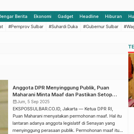
Dengar Berita
Ekonomi
Gadget
Headline
Hiburan
H
at
#Pemprov Sulbar
#Suhardi Duka
#Gubernur Sulbar
#Wag
T
Anggota DPR Menyinggung Publik, Puan
Maharani Minta Maaf dan Pastikan Setop
Tunjangan Perumahan
calendar_month
Jum, 5 Sep 2025
EKSPOSSULBAR.CO.ID, Jakarta — Ketua DPR RI,
Puan Maharani menyatakan permohonan maaf. Hal itu
lantaran adanya anggota legislatif di Senayan yang
menyinggung perasaan publik. Permohonan maaf itu