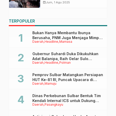
Optimalkan Pelayanan Publik
calendar_month
Jum, 1 Agu 2025
TERPOPULER
Bukan Hanya Membantu Ibunya
Berusaha, PNM Juga Menjaga Mimpi
Daerah
Headline
Mamasa
Anaknya Untuk Menggapai Cita-Cita
Gubernur Suhardi Duka Dikukuhkan
Adat Balanipa, Raih Gelar Sulo
Daerah
Headline
Polman
Tappidena
Pemprov Sulbar Matangkan Persiapan
HUT Ke-81 RI, Puncak Upacara di
Daerah
Mamuju
Lapangan Ahmad Kirang
Dinas Perkebunan Sulbar Bentuk Tim
Kendali Internal ICS untuk Dukung
Daerah
Pasangkayu
Sertifikasi ISPO Pekebun di
Pasangkayu