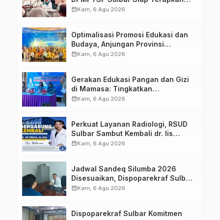
Aplikasi FLEKSI ASN
calendar_month
Kam, 6 Agu 2026
Optimalisasi Promosi Edukasi dan
Budaya, Anjungan Provinsi
Sulawesi Barat Perkuat Kolaborasi
calendar_month
Kam, 6 Agu 2026
Strategis Bersama Sky World TMII
Gerakan Edukasi Pangan dan Gizi
di Mamasa: Tingkatkan
Pengetahuan dan Keterampilan
calendar_month
Kam, 6 Agu 2026
Keluarga dalam Pemenuhan Gizi
Perkuat Layanan Radiologi, RSUD
Sulbar Sambut Kembali dr. Iis
Imelda, Sp.Rad
calendar_month
Kam, 6 Agu 2026
Jadwal Sandeq Silumba 2026
Disesuaikan, Dispoparekraf Sulbar
Pastikan Persiapan Tetap
calendar_month
Kam, 6 Agu 2026
Dimatangkan
Dispoparekraf Sulbar Komitmen