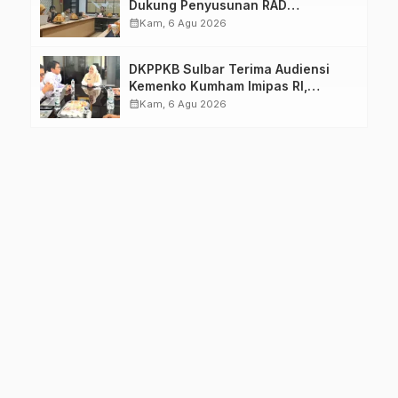
Dukung Penyusunan RAD
TPB/SDGs Sulawesi Barat
calendar_month
Kam, 6 Agu 2026
DKPPKB Sulbar Terima Audiensi
Kemenko Kumham Imipas RI,
Perkuat Pelayanan Kesehatan bagi
calendar_month
Kam, 6 Agu 2026
Kelompok Rentan