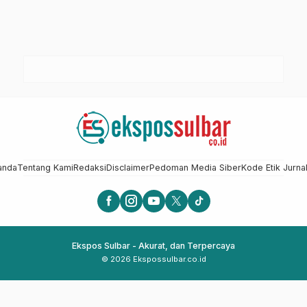
anda
Tentang Kami
Redaksi
Disclaimer
Pedoman Media Siber
Kode Etik Jurnal
Ekspos Sulbar - Akurat, dan Terpercaya
© 2026 Ekspossulbar.co.id