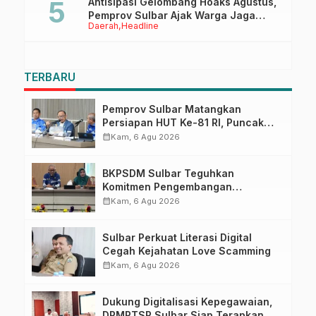
Antisipasi Gelombang Hoaks Agustus,
Pemprov Sulbar Ajak Warga Jaga
Daerah
Headline
Ruang Digital
TERBARU
Pemprov Sulbar Matangkan
Persiapan HUT Ke-81 RI, Puncak
Upacara di Lapangan Ahmad
calendar_month
Kam, 6 Agu 2026
Kirang
BKPSDM Sulbar Teguhkan
Komitmen Pengembangan
Kompetensi ASN melalui
calendar_month
Kam, 6 Agu 2026
Penandatanganan Perjanjian
Tugas Belajar 2026
Sulbar Perkuat Literasi Digital
Cegah Kejahatan Love Scamming
calendar_month
Kam, 6 Agu 2026
Dukung Digitalisasi Kepegawaian,
DPMPTSP Sulbar Siap Terapkan