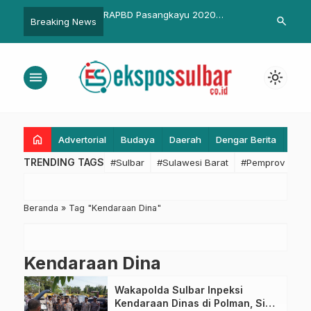
Cepat Aduan
RAPBD Pasangkayu 2020
Suksekan Pr
search
Breaking News
t, Koperindag Sulbar
Meningkat Rp. 900 Miliar Lebih
Pasangkayu, 
eras Takaran Palsu
Miliar
menu
light_mode
home
Advertorial
Budaya
Daerah
Dengar Berita
Eko
TRENDING TAGS
#Sulbar
#Sulawesi Barat
#Pemprov Sulba
Beranda
»
Tag "Kendaraan Dina"
Kendaraan Dina
Wakapolda Sulbar Inpeksi
Kendaraan Dinas di Polman, Siap