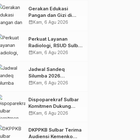
Kolaborasi Strategis
Gerakan Edukasi
Bersama Sky World
Pangan dan Gizi di
TMII
Mamasa: Tingkatkan
calendar_month
Kam, 6 Agu 2026
Pengetahuan dan
Keterampilan Keluarga
Perkuat Layanan
dalam Pemenuhan Gizi
Radiologi, RSUD Sulbar
Sambut Kembali dr. Iis
calendar_month
Kam, 6 Agu 2026
Imelda, Sp.Rad
Jadwal Sandeq
Silumba 2026
Disesuaikan,
calendar_month
Kam, 6 Agu 2026
Dispoparekraf Sulbar
Pastikan Persiapan
Dispoparekraf Sulbar
Tetap Dimatangkan
Komitmen Dukung
Penyusunan RAD
calendar_month
Kam, 6 Agu 2026
TPB/SDGs Sulawesi
Barat
DKPPKB Sulbar Terima
Audiensi Kemenko