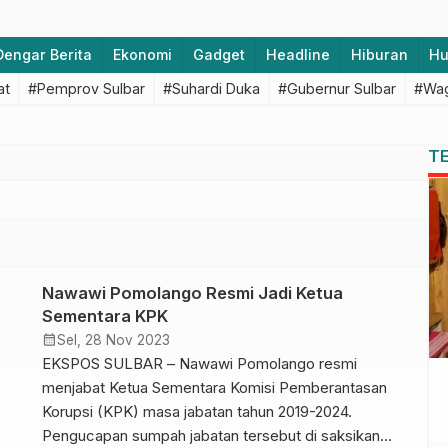
Dengar Berita
Ekonomi
Gadget
Headline
Hiburan
H
at
#Pemprov Sulbar
#Suhardi Duka
#Gubernur Sulbar
#Wag
T
Nawawi Pomolango Resmi Jadi Ketua
Sementara KPK
calendar_month
Sel, 28 Nov 2023
EKSPOS SULBAR – Nawawi Pomolango resmi
menjabat Ketua Sementara Komisi Pemberantasan
Korupsi (KPK) masa jabatan tahun 2019-2024.
Pengucapan sumpah jabatan tersebut di saksikan