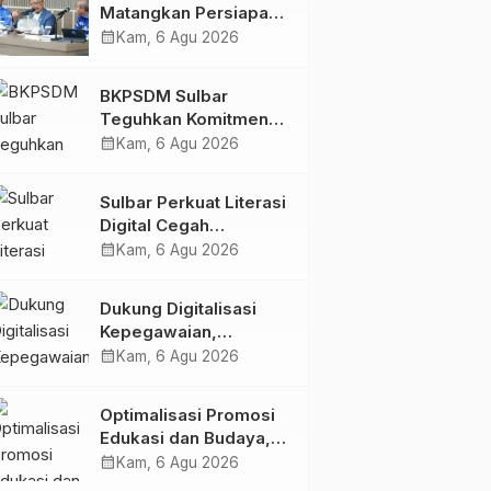
Matangkan Persiapan
HUT Ke-81 RI, Puncak
calendar_month
Kam, 6 Agu 2026
Upacara di Lapangan
Ahmad Kirang
BKPSDM Sulbar
Teguhkan Komitmen
Pengembangan
calendar_month
Kam, 6 Agu 2026
Kompetensi ASN
melalui
Sulbar Perkuat Literasi
Penandatanganan
Digital Cegah
Perjanjian Tugas
Kejahatan Love
calendar_month
Kam, 6 Agu 2026
Belajar 2026
Scamming
Dukung Digitalisasi
Kepegawaian,
DPMPTSP Sulbar Siap
calendar_month
Kam, 6 Agu 2026
Terapkan Aplikasi
FLEKSI ASN
Optimalisasi Promosi
Edukasi dan Budaya,
Anjungan Provinsi
calendar_month
Kam, 6 Agu 2026
Sulawesi Barat Perkuat