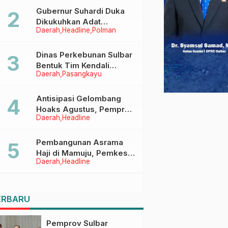
Menggapai Cita-Cita
Gubernur Suhardi Duka
Dikukuhkan Adat
Daerah
Headline
Polman
Balanipa, Raih Gelar Sulo
Tappidena
Dinas Perkebunan Sulbar
Bentuk Tim Kendali
Daerah
Pasangkayu
Internal ICS untuk Dukung
Sertifikasi ISPO Pekebun
di Pasangkayu
Antisipasi Gelombang
Hoaks Agustus, Pemprov
Daerah
Headline
Sulbar Ajak Warga Jaga
Ruang Digital
Pembangunan Asrama
Haji di Mamuju, Pemkesra
Daerah
Headline
dan Kementerian Haji
Sulbar Tinjau Lokasi
ERBARU
Pemprov Sulbar