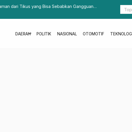
aman dari Tikus yang Bisa Sebabkan Gangguan
Wakapolda 
Seluruh Un
expand_more
DAERAH
POLITIK
NASIONAL
OTOMOTIF
TEKNOLOG