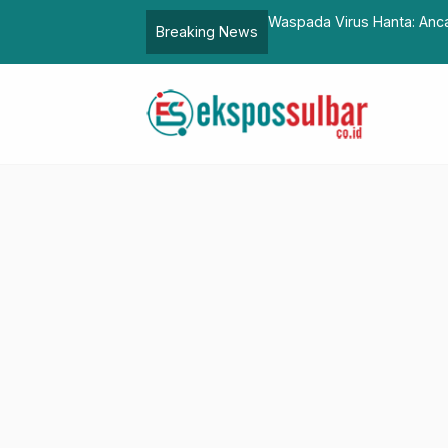
 Adrenalin di One Day Trail Adventure.
Waspada Virus Hanta: Anc
Breaking News
Pernapasan Serius