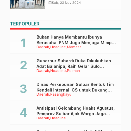
Pilkada ke Pulau Ambo
calendar_month
Sab, 23 Nov 2024
TERPOPULER
Bukan Hanya Membantu Ibunya
Berusaha, PNM Juga Menjaga Mimpi
Daerah
Headline
Mamasa
Anaknya Untuk Menggapai Cita-Cita
Gubernur Suhardi Duka Dikukuhkan
Adat Balanipa, Raih Gelar Sulo
Daerah
Headline
Polman
Tappidena
Dinas Perkebunan Sulbar Bentuk Tim
Kendali Internal ICS untuk Dukung
Daerah
Pasangkayu
Sertifikasi ISPO Pekebun di
Pasangkayu
Antisipasi Gelombang Hoaks Agustus,
Pemprov Sulbar Ajak Warga Jaga
Daerah
Headline
Ruang Digital