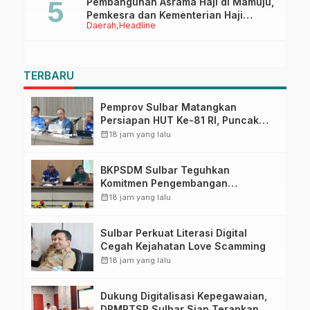
Pembangunan Asrama Haji di Mamuju,
Pemkesra dan Kementerian Haji
Daerah
Headline
Sulbar Tinjau Lokasi
TERBARU
Pemprov Sulbar Matangkan
Persiapan HUT Ke-81 RI, Puncak
Upacara di Lapangan Ahmad
calendar_month
18 jam yang lalu
Kirang
BKPSDM Sulbar Teguhkan
Komitmen Pengembangan
Kompetensi ASN melalui
calendar_month
18 jam yang lalu
Penandatanganan Perjanjian
Tugas Belajar 2026
Sulbar Perkuat Literasi Digital
Cegah Kejahatan Love Scamming
calendar_month
18 jam yang lalu
Dukung Digitalisasi Kepegawaian,
DPMPTSP Sulbar Siap Terapkan