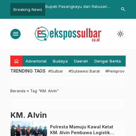
Tak Lagi Berwenang
Bupati Pasangkayu dan Ratusan
Bapperida S
search
Breaking News
 dan Umrah
Rider Pacu Adrenalin di One Day
Sensus Ekon
Trail Adventure.
Jadikan Data
Perencanaa
menu
light_mode
Daerah
home
Advertorial
Budaya
Daerah
Dengar Berita
Eko
TRENDING TAGS
#Sulbar
#Sulawesi Barat
#Pemprov Sulba
Beranda
»
Tag "KM. Alvin"
KM. Alvin
Polresta Mamuju Kawal Ketat
KM. Alvin Pembawa Logistik