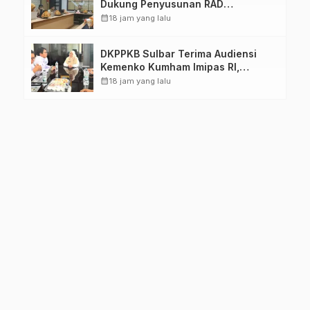
Dukung Penyusunan RAD
TPB/SDGs Sulawesi Barat
calendar_month
18 jam yang lalu
DKPPKB Sulbar Terima Audiensi
Kemenko Kumham Imipas RI,
Perkuat Pelayanan Kesehatan bagi
calendar_month
18 jam yang lalu
Kelompok Rentan