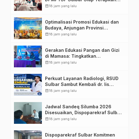
Aplikasi FLEKSI ASN
calendar_month
18 jam yang lalu
Optimalisasi Promosi Edukasi dan
Budaya, Anjungan Provinsi
Sulawesi Barat Perkuat Kolaborasi
calendar_month
18 jam yang lalu
Strategis Bersama Sky World TMII
Gerakan Edukasi Pangan dan Gizi
di Mamasa: Tingkatkan
Pengetahuan dan Keterampilan
calendar_month
18 jam yang lalu
Keluarga dalam Pemenuhan Gizi
Perkuat Layanan Radiologi, RSUD
Sulbar Sambut Kembali dr. Iis
Imelda, Sp.Rad
calendar_month
18 jam yang lalu
Jadwal Sandeq Silumba 2026
Disesuaikan, Dispoparekraf Sulbar
Pastikan Persiapan Tetap
calendar_month
18 jam yang lalu
Dimatangkan
Dispoparekraf Sulbar Komitmen