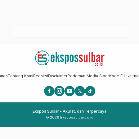
anda
Tentang Kami
Redaksi
Disclaimer
Pedoman Media Siber
Kode Etik Jurnal
Ekspos Sulbar - Akurat, dan Terpercaya
© 2026 Ekspossulbar.co.id