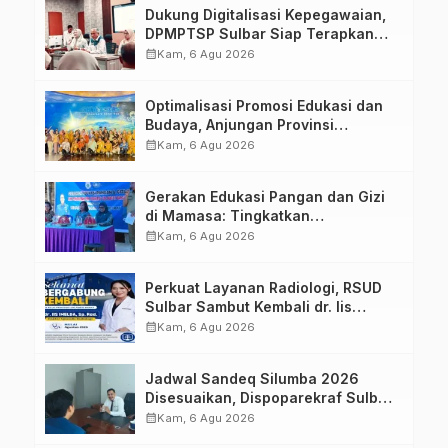
Dukung Digitalisasi Kepegawaian,
DPMPTSP Sulbar Siap Terapkan
Aplikasi FLEKSI ASN
calendar_month
Kam, 6 Agu 2026
Optimalisasi Promosi Edukasi dan
Budaya, Anjungan Provinsi
Sulawesi Barat Perkuat Kolaborasi
calendar_month
Kam, 6 Agu 2026
Strategis Bersama Sky World TMII
Gerakan Edukasi Pangan dan Gizi
di Mamasa: Tingkatkan
Pengetahuan dan Keterampilan
calendar_month
Kam, 6 Agu 2026
Keluarga dalam Pemenuhan Gizi
Perkuat Layanan Radiologi, RSUD
Sulbar Sambut Kembali dr. Iis
Imelda, Sp.Rad
calendar_month
Kam, 6 Agu 2026
Jadwal Sandeq Silumba 2026
Disesuaikan, Dispoparekraf Sulbar
Pastikan Persiapan Tetap
calendar_month
Kam, 6 Agu 2026
Dimatangkan