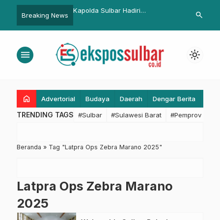
t DPRD Sulbar Perkuat
Kapolda Sulbar Hadiri
FKKPD Sulbar
search
Breaking News
 Lewat Apel Pagi Rutin
Penanaman Pohon Kelapa,
Pengelolaan
Dukung Ketahanan Pangan
Penguatan S
Berkelanjutan
Daerah
menu
light_mode
home
Advertorial
Budaya
Daerah
Dengar Berita
Eko
TRENDING TAGS
#Sulbar
#Sulawesi Barat
#Pemprov Sulba
Beranda
»
Tag "Latpra Ops Zebra Marano 2025"
Latpra Ops Zebra Marano
2025