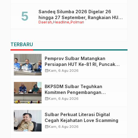
Sandeq Silumba 2026 Digelar 26
hingga 27 September, Rangkaian HUT
Daerah
Headline
Polman
Sulbar
TERBARU
Pemprov Sulbar Matangkan
Persiapan HUT Ke-81 RI, Puncak
Upacara di Lapangan Ahmad
calendar_month
Kam, 6 Agu 2026
Kirang
BKPSDM Sulbar Teguhkan
Komitmen Pengembangan
Kompetensi ASN melalui
calendar_month
Kam, 6 Agu 2026
Penandatanganan Perjanjian
Tugas Belajar 2026
Sulbar Perkuat Literasi Digital
Cegah Kejahatan Love Scamming
calendar_month
Kam, 6 Agu 2026