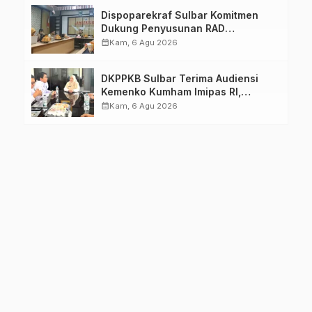
Dispoparekraf Sulbar Komitmen
Dukung Penyusunan RAD
TPB/SDGs Sulawesi Barat
calendar_month
Kam, 6 Agu 2026
DKPPKB Sulbar Terima Audiensi
Kemenko Kumham Imipas RI,
Perkuat Pelayanan Kesehatan bagi
calendar_month
Kam, 6 Agu 2026
Kelompok Rentan