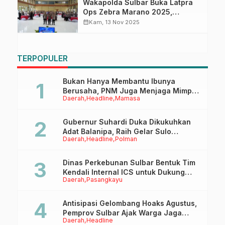
Wakapolda Sulbar Buka Latpra
Ops Zebra Marano 2025,
Tekankan Pentingnya
calendar_month
Kam, 13 Nov 2025
Keselamatan dan Ketertiban Lalu
Lintas
TERPOPULER
Bukan Hanya Membantu Ibunya
Berusaha, PNM Juga Menjaga Mimpi
Daerah
Headline
Mamasa
Anaknya Untuk Menggapai Cita-Cita
Gubernur Suhardi Duka Dikukuhkan
Adat Balanipa, Raih Gelar Sulo
Daerah
Headline
Polman
Tappidena
Dinas Perkebunan Sulbar Bentuk Tim
Kendali Internal ICS untuk Dukung
Daerah
Pasangkayu
Sertifikasi ISPO Pekebun di
Pasangkayu
Antisipasi Gelombang Hoaks Agustus,
Pemprov Sulbar Ajak Warga Jaga
Daerah
Headline
Ruang Digital