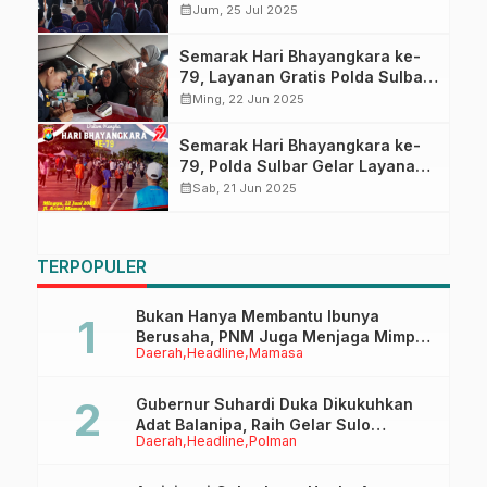
Masyarakat Mamuju
calendar_month
Jum, 25 Jul 2025
Semarak Hari Bhayangkara ke-
79, Layanan Gratis Polda Sulbar
Diserbu Warga di Car Free Day
calendar_month
Ming, 22 Jun 2025
Semarak Hari Bhayangkara ke-
79, Polda Sulbar Gelar Layanan
Gratis di Car Free Day Mamuju
calendar_month
Sab, 21 Jun 2025
TERPOPULER
Bukan Hanya Membantu Ibunya
Berusaha, PNM Juga Menjaga Mimpi
Daerah
Headline
Mamasa
Anaknya Untuk Menggapai Cita-Cita
Gubernur Suhardi Duka Dikukuhkan
Adat Balanipa, Raih Gelar Sulo
Daerah
Headline
Polman
Tappidena