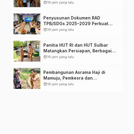
Dukung Sertifikasi ISPO Pekebun di
calendar_month
19 jam yang lalu
Pasangkayu
Penyusunan Dokumen RAD
TPB/SDGs 2025–2029 Perkuat
Arah Pembangunan Berkelanjutan
calendar_month
19 jam yang lalu
Sulawesi Barat
Panitia HUT RI dan HUT Sulbar
Matangkan Persiapan, Berbagai
Lomba Akan Dilaksanakan Pemprov
calendar_month
19 jam yang lalu
Sulbar
Pembangunan Asrama Haji di
Mamuju, Pemkesra dan
Kementerian Haji Sulbar Tinjau
calendar_month
19 jam yang lalu
Lokasi