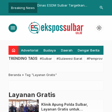
ulbar dan Kejati
Dinas ESDM Sulbar Targetkan
Pendampinga
search
Breaking News
 Draf Kesepakatan
Listrik Gratis untuk 171 Rumah
Bersih di Maj
an Masalah Hukum
Tangga Miskin di 2025
Disperkimtan
an TUN
Lima Titik Lo
menu
light_mode
home
Advertorial
Budaya
Daerah
Dengar Berita
Eko
TRENDING TAGS
#Sulbar
#Sulawesi Barat
#Pemprov Sulba
Beranda
»
Tag "Layanan Gratis"
Layanan Gratis
Klinik Apung Polda Sulbar,
Layanan Gratis untuk