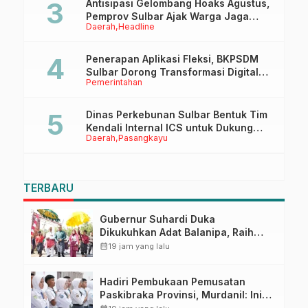
Antisipasi Gelombang Hoaks Agustus,
Pemprov Sulbar Ajak Warga Jaga
Daerah
Headline
Ruang Digital
Penerapan Aplikasi Fleksi, BKPSDM
Sulbar Dorong Transformasi Digital
Pemerintahan
Sistem Kehadiran ASN
Dinas Perkebunan Sulbar Bentuk Tim
Kendali Internal ICS untuk Dukung
Daerah
Pasangkayu
Sertifikasi ISPO Pekebun di
Pasangkayu
TERBARU
Gubernur Suhardi Duka
Dikukuhkan Adat Balanipa, Raih
Gelar Sulo Tappidena
calendar_month
19 jam yang lalu
Hadiri Pembukaan Pemusatan
Paskibraka Provinsi, Murdanil: Ini
Membentuk Karakter Hingga