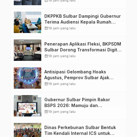
calendar_month
19 jam yang lalu
Kedisiplinannya
DKPPKB Sulbar Dampingi Gubernur
Terima Audiensi Kepala Rumah
Sakit TK. III Punggawa Malolo
calendar_month
19 jam yang lalu
Penerapan Aplikasi Fleksi, BKPSDM
Sulbar Dorong Transformasi Digital
Sistem Kehadiran ASN
calendar_month
19 jam yang lalu
Antisipasi Gelombang Hoaks
Agustus, Pemprov Sulbar Ajak
Warga Jaga Ruang Digital
calendar_month
19 jam yang lalu
Gubernur Sulbar Pimpin Rakor
BSPS 2026: Mamuju dan
Pasangkayu Masih Nol Realisasi
calendar_month
19 jam yang lalu
dari Kuota 5.250 Unit
Dinas Perkebunan Sulbar Bentuk
Tim Kendali Internal ICS untuk