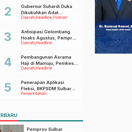
Menggapai Cita-Cita
Gubernur Suhardi Duka
Dikukuhkan Adat
Daerah
Headline
Polman
Balanipa, Raih Gelar Sulo
Tappidena
Antisipasi Gelombang
Hoaks Agustus, Pemprov
Daerah
Headline
Sulbar Ajak Warga Jaga
Ruang Digital
Pembangunan Asrama
Haji di Mamuju, Pemkesra
Daerah
Headline
dan Kementerian Haji
Sulbar Tinjau Lokasi
Penerapan Aplikasi
Fleksi, BKPSDM Sulbar
Pemerintahan
Dorong Transformasi
Digital Sistem Kehadiran
ASN
ERBARU
Pemprov Sulbar