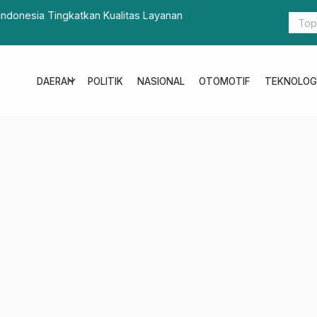
ndonesia Tingkatkan Kualitas Layanan
Biro Logist
III 2025
expand_more
DAERAH
POLITIK
NASIONAL
OTOMOTIF
TEKNOLOG