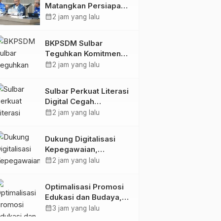
Matangkan Persiapan
HUT Ke-81 RI, Puncak
calendar_month
2 jam yang lalu
Upacara di Lapangan
Ahmad Kirang
BKPSDM Sulbar
Teguhkan Komitmen
Pengembangan
calendar_month
2 jam yang lalu
Kompetensi ASN
melalui
Sulbar Perkuat Literasi
Penandatanganan
Digital Cegah
Perjanjian Tugas
Kejahatan Love
calendar_month
2 jam yang lalu
Belajar 2026
Scamming
Dukung Digitalisasi
Kepegawaian,
DPMPTSP Sulbar Siap
calendar_month
2 jam yang lalu
Terapkan Aplikasi
FLEKSI ASN
Optimalisasi Promosi
Edukasi dan Budaya,
Anjungan Provinsi
calendar_month
3 jam yang lalu
Sulawesi Barat Perkuat