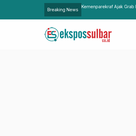
: Ini Salah Satu Bagian Quick Wins
Kemenparekraf Ajak Grab I
Breaking News