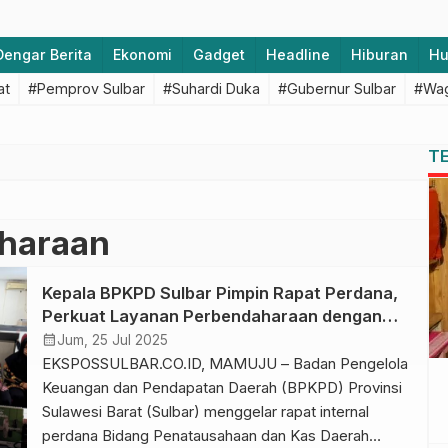
Dengar Berita
Ekonomi
Gadget
Headline
Hiburan
H
at
#Pemprov Sulbar
#Suhardi Duka
#Gubernur Sulbar
#Wag
T
haraan
Kepala BPKPD Sulbar Pimpin Rapat Perdana,
Perkuat Layanan Perbendaharaan dengan
Teknologi
calendar_month
Jum, 25 Jul 2025
EKSPOSSULBAR.CO.ID, MAMUJU – Badan Pengelola
Keuangan dan Pendapatan Daerah (BPKPD) Provinsi
Sulawesi Barat (Sulbar) menggelar rapat internal
perdana Bidang Penatausahaan dan Kas Daerah