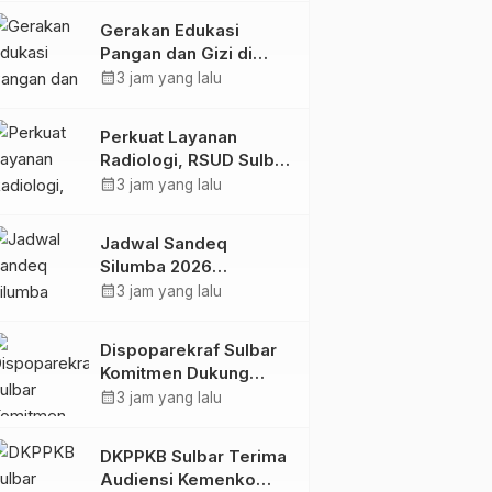
Kolaborasi Strategis
Gerakan Edukasi
Bersama Sky World
Pangan dan Gizi di
TMII
Mamasa: Tingkatkan
calendar_month
3 jam yang lalu
Pengetahuan dan
Keterampilan Keluarga
Perkuat Layanan
dalam Pemenuhan Gizi
Radiologi, RSUD Sulbar
Sambut Kembali dr. Iis
calendar_month
3 jam yang lalu
Imelda, Sp.Rad
Jadwal Sandeq
Silumba 2026
Disesuaikan,
calendar_month
3 jam yang lalu
Dispoparekraf Sulbar
Pastikan Persiapan
Dispoparekraf Sulbar
Tetap Dimatangkan
Komitmen Dukung
Penyusunan RAD
calendar_month
3 jam yang lalu
TPB/SDGs Sulawesi
Barat
DKPPKB Sulbar Terima
Audiensi Kemenko