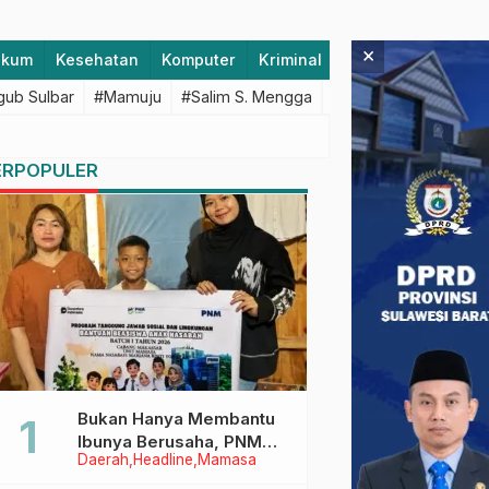
×
ukum
Kesehatan
Komputer
Kriminal
Lifestyle
Majen
ub Sulbar
#Mamuju
#Salim S. Mengga
#featured
#Polda S
ERPOPULER
Bukan Hanya Membantu
Ibunya Berusaha, PNM
Daerah
Headline
Mamasa
Juga Menjaga Mimpi
Anaknya Untuk