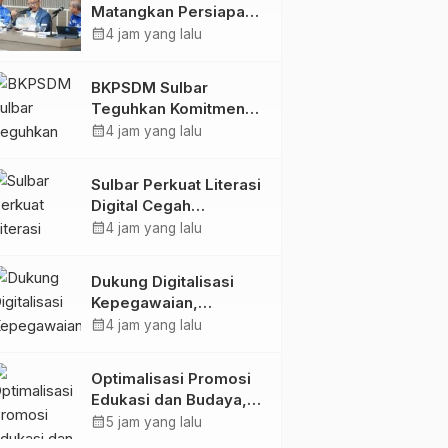
Matangkan Persiapan
HUT Ke-81 RI, Puncak
calendar_month
4 jam yang lalu
Upacara di Lapangan
Ahmad Kirang
BKPSDM Sulbar
Teguhkan Komitmen
Pengembangan
calendar_month
4 jam yang lalu
Kompetensi ASN
melalui
Sulbar Perkuat Literasi
Penandatanganan
Digital Cegah
Perjanjian Tugas
Kejahatan Love
calendar_month
4 jam yang lalu
Belajar 2026
Scamming
Dukung Digitalisasi
Kepegawaian,
DPMPTSP Sulbar Siap
calendar_month
4 jam yang lalu
Terapkan Aplikasi
FLEKSI ASN
Optimalisasi Promosi
Edukasi dan Budaya,
Anjungan Provinsi
calendar_month
5 jam yang lalu
Sulawesi Barat Perkuat