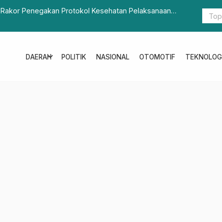
 Rakor Penegakan Protokol Kesehatan Pelaksanaan
Kapolda Su
expand_more
DAERAH
POLITIK
NASIONAL
OTOMOTIF
TEKNOLOG