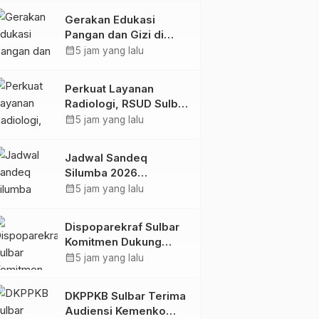
Kolaborasi Strategis
Gerakan Edukasi
Bersama Sky World
Pangan dan Gizi di
TMII
Mamasa: Tingkatkan
calendar_month
5 jam yang lalu
Pengetahuan dan
Keterampilan Keluarga
Perkuat Layanan
dalam Pemenuhan Gizi
Radiologi, RSUD Sulbar
Sambut Kembali dr. Iis
calendar_month
5 jam yang lalu
Imelda, Sp.Rad
Jadwal Sandeq
Silumba 2026
Disesuaikan,
calendar_month
5 jam yang lalu
Dispoparekraf Sulbar
Pastikan Persiapan
Dispoparekraf Sulbar
Tetap Dimatangkan
Komitmen Dukung
Penyusunan RAD
calendar_month
5 jam yang lalu
TPB/SDGs Sulawesi
Barat
DKPPKB Sulbar Terima
Audiensi Kemenko