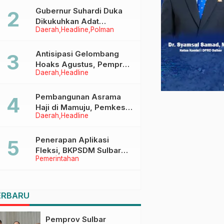
Menggapai Cita-Cita
Gubernur Suhardi Duka
Dikukuhkan Adat
Daerah
Headline
Polman
Balanipa, Raih Gelar Sulo
Tappidena
Antisipasi Gelombang
Hoaks Agustus, Pemprov
Daerah
Headline
Sulbar Ajak Warga Jaga
Ruang Digital
Pembangunan Asrama
Haji di Mamuju, Pemkesra
Daerah
Headline
dan Kementerian Haji
Sulbar Tinjau Lokasi
Penerapan Aplikasi
Fleksi, BKPSDM Sulbar
Pemerintahan
Dorong Transformasi
Digital Sistem Kehadiran
ASN
ERBARU
Pemprov Sulbar