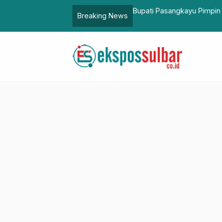
at Kolaborasi Kelola DAS Terpadu
Bupati Pasangkayu Pimpin
Breaking News
Pilkada