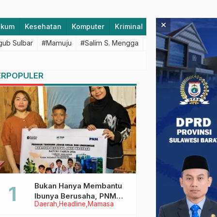
×
ukum
Kesehatan
Komputer
Kriminal
Lifestyle
Majen
ub Sulbar
#Mamuju
#Salim S. Mengga
#featured
#Polda S
ERPOPULER
Bukan Hanya Membantu
Ibunya Berusaha, PNM
Daerah
Headline
Mamasa
Juga Menjaga Mimpi
Anaknya Untuk