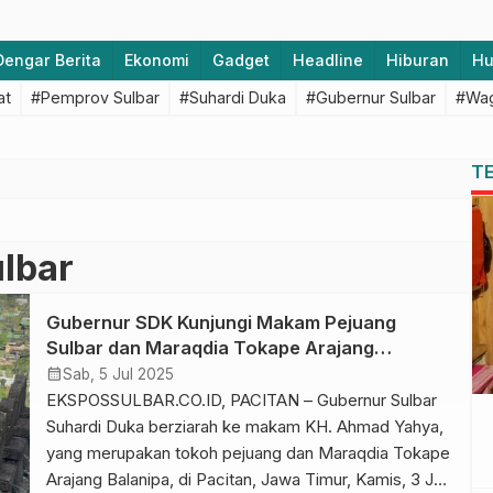
Dengar Berita
Ekonomi
Gadget
Headline
Hiburan
H
at
#Pemprov Sulbar
#Suhardi Duka
#Gubernur Sulbar
#Wag
T
lbar
Gubernur SDK Kunjungi Makam Pejuang
Sulbar dan Maraqdia Tokape Arajang
Balanipa
calendar_month
Sab, 5 Jul 2025
EKSPOSSULBAR.CO.ID, PACITAN – Gubernur Sulbar
Suhardi Duka berziarah ke makam KH. Ahmad Yahya,
yang merupakan tokoh pejuang dan Maraqdia Tokape
Arajang Balanipa, di Pacitan, Jawa Timur, Kamis, 3 Juli