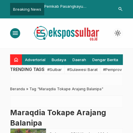
ulbar Kordinasi dengan
Pemkab Pasangkayu
Tanggap Cov
search
Breaking News
ras 10 Kg Akan
Rampungkan Perbup TPP
Mamuju Sedia
n untuk 106.080
Tangan di Pa
i Sulbar
menu
light_mode
home
Advertorial
Budaya
Daerah
Dengar Berita
Eko
TRENDING TAGS
#Sulbar
#Sulawesi Barat
#Pemprov Sulba
Beranda
»
Tag "Maraqdia Tokape Arajang Balanipa"
Maraqdia Tokape Arajang
Balanipa