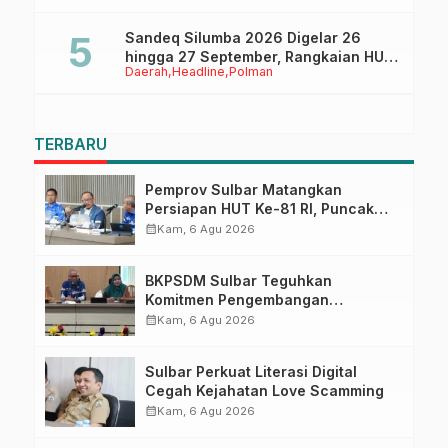
Sandeq Silumba 2026 Digelar 26
hingga 27 September, Rangkaian HUT
Daerah
Headline
Polman
Sulbar
TERBARU
Pemprov Sulbar Matangkan
Persiapan HUT Ke-81 RI, Puncak
Upacara di Lapangan Ahmad
calendar_month
Kam, 6 Agu 2026
Kirang
BKPSDM Sulbar Teguhkan
Komitmen Pengembangan
Kompetensi ASN melalui
calendar_month
Kam, 6 Agu 2026
Penandatanganan Perjanjian
Tugas Belajar 2026
Sulbar Perkuat Literasi Digital
Cegah Kejahatan Love Scamming
calendar_month
Kam, 6 Agu 2026