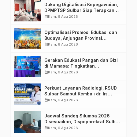
Dukung Digitalisasi Kepegawaian,
DPMPTSP Sulbar Siap Terapkan
Aplikasi FLEKSI ASN
calendar_month
Kam, 6 Agu 2026
Optimalisasi Promosi Edukasi dan
Budaya, Anjungan Provinsi
Sulawesi Barat Perkuat Kolaborasi
calendar_month
Kam, 6 Agu 2026
Strategis Bersama Sky World TMII
Gerakan Edukasi Pangan dan Gizi
di Mamasa: Tingkatkan
Pengetahuan dan Keterampilan
calendar_month
Kam, 6 Agu 2026
Keluarga dalam Pemenuhan Gizi
Perkuat Layanan Radiologi, RSUD
Sulbar Sambut Kembali dr. Iis
Imelda, Sp.Rad
calendar_month
Kam, 6 Agu 2026
Jadwal Sandeq Silumba 2026
Disesuaikan, Dispoparekraf Sulbar
Pastikan Persiapan Tetap
calendar_month
Kam, 6 Agu 2026
Dimatangkan