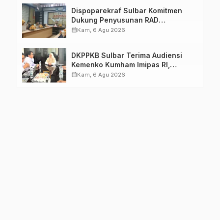
Dispoparekraf Sulbar Komitmen
Dukung Penyusunan RAD
TPB/SDGs Sulawesi Barat
calendar_month
Kam, 6 Agu 2026
DKPPKB Sulbar Terima Audiensi
Kemenko Kumham Imipas RI,
Perkuat Pelayanan Kesehatan bagi
calendar_month
Kam, 6 Agu 2026
Kelompok Rentan