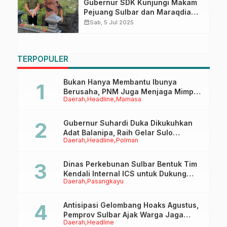
Gubernur SDK Kunjungi Makam
Pejuang Sulbar dan Maraqdia
Tokape Arajang Balanipa
calendar_month
Sab, 5 Jul 2025
TERPOPULER
Bukan Hanya Membantu Ibunya
Berusaha, PNM Juga Menjaga Mimpi
Daerah
Headline
Mamasa
Anaknya Untuk Menggapai Cita-Cita
Gubernur Suhardi Duka Dikukuhkan
Adat Balanipa, Raih Gelar Sulo
Daerah
Headline
Polman
Tappidena
Dinas Perkebunan Sulbar Bentuk Tim
Kendali Internal ICS untuk Dukung
Daerah
Pasangkayu
Sertifikasi ISPO Pekebun di
Pasangkayu
Antisipasi Gelombang Hoaks Agustus,
Pemprov Sulbar Ajak Warga Jaga
Daerah
Headline
Ruang Digital