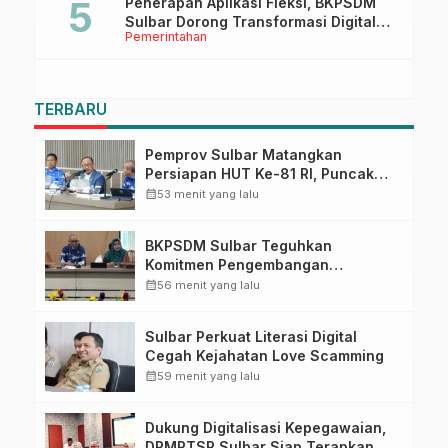
Penerapan Aplikasi Fleksi, BKPSDM
Sulbar Dorong Transformasi Digital
Pemerintahan
Sistem Kehadiran ASN
TERBARU
Pemprov Sulbar Matangkan
Persiapan HUT Ke-81 RI, Puncak
Upacara di Lapangan Ahmad
calendar_month
53 menit yang lalu
Kirang
BKPSDM Sulbar Teguhkan
Komitmen Pengembangan
Kompetensi ASN melalui
calendar_month
56 menit yang lalu
Penandatanganan Perjanjian
Tugas Belajar 2026
Sulbar Perkuat Literasi Digital
Cegah Kejahatan Love Scamming
calendar_month
59 menit yang lalu
Dukung Digitalisasi Kepegawaian,
DPMPTSP Sulbar Siap Terapkan