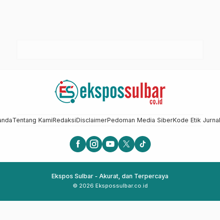
anda
Tentang Kami
Redaksi
Disclaimer
Pedoman Media Siber
Kode Etik Jurnal
Ekspos Sulbar - Akurat, dan Terpercaya
© 2026 Ekspossulbar.co.id