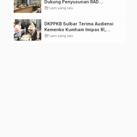
Dukung Penyusunan RAD
TPB/SDGs Sulawesi Barat
calendar_month
1 jam yang lalu
DKPPKB Sulbar Terima Audiensi
Kemenko Kumham Imipas RI,
Perkuat Pelayanan Kesehatan bagi
calendar_month
1 jam yang lalu
Kelompok Rentan