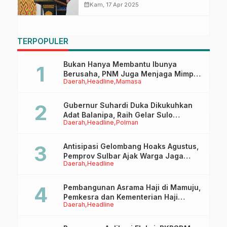
Duka Siap Temui Menteri PUPR
calendar_month
Kam, 17 Apr 2025
TERPOPULER
Bukan Hanya Membantu Ibunya
Berusaha, PNM Juga Menjaga Mimpi
Daerah
Headline
Mamasa
Anaknya Untuk Menggapai Cita-Cita
Gubernur Suhardi Duka Dikukuhkan
Adat Balanipa, Raih Gelar Sulo
Daerah
Headline
Polman
Tappidena
Antisipasi Gelombang Hoaks Agustus,
Pemprov Sulbar Ajak Warga Jaga
Daerah
Headline
Ruang Digital
Pembangunan Asrama Haji di Mamuju,
Pemkesra dan Kementerian Haji
Daerah
Headline
Sulbar Tinjau Lokasi