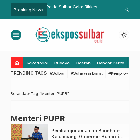
 Kembali Sidangkan Lima
Polda Sulbar Gelar Rikkes
Perkuat Jab
search
Breaking News
n Sengketa Informasi,
Berkala, Jaga Kesehatan
untuk Aksele
idang Pembacaan
Personel Demi Pelayanan Optimal
Kegiatan Kol
menu
light_mode
home
Advertorial
Budaya
Daerah
Dengar Berita
Eko
TRENDING TAGS
#Sulbar
#Sulawesi Barat
#Pemprov Sulba
Beranda
»
Tag "Menteri PUPR"
Menteri PUPR
Pembangunan Jalan Bonehau-
Kalumpang, Gubernur Suhardi