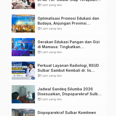
Aplikasi FLEKSI ASN
calendar_month
1 jam yang lalu
Optimalisasi Promosi Edukasi dan
Budaya, Anjungan Provinsi
Sulawesi Barat Perkuat Kolaborasi
calendar_month
1 jam yang lalu
Strategis Bersama Sky World TMII
Gerakan Edukasi Pangan dan Gizi
di Mamasa: Tingkatkan
Pengetahuan dan Keterampilan
calendar_month
1 jam yang lalu
Keluarga dalam Pemenuhan Gizi
Perkuat Layanan Radiologi, RSUD
Sulbar Sambut Kembali dr. Iis
Imelda, Sp.Rad
calendar_month
1 jam yang lalu
Jadwal Sandeq Silumba 2026
Disesuaikan, Dispoparekraf Sulbar
Pastikan Persiapan Tetap
calendar_month
1 jam yang lalu
Dimatangkan
Dispoparekraf Sulbar Komitmen