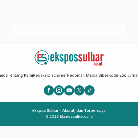
anda
Tentang Kami
Redaksi
Disclaimer
Pedoman Media Siber
Kode Etik Jurnal
Ekspos Sulbar - Akurat, dan Terpercaya
© 2026 Ekspossulbar.co.id