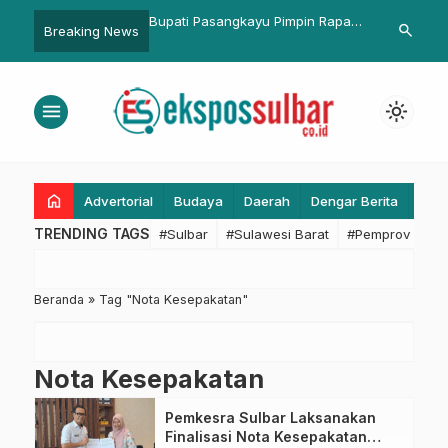
ulbar Ikuti
Bupati Pasangkayu Pimpin Rapat
Bertemu Wag
search
Breaking News
gan Pra-Reviu
Finalisasi Pelaksanaan Pilkades
Ridwan Kami
aan Pengadaan
Serentak
Perpanjang S
asa Tahun 2026
menu
light_mode
home
Advertorial
Budaya
Daerah
Dengar Berita
Eko
TRENDING TAGS
#Sulbar
#Sulawesi Barat
#Pemprov Sulba
Beranda
»
Tag "Nota Kesepakatan"
Nota Kesepakatan
Pemkesra Sulbar Laksanakan
Finalisasi Nota Kesepakatan