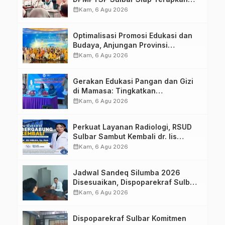
Aplikasi FLEKSI ASN
calendar_month
Kam, 6 Agu 2026
Optimalisasi Promosi Edukasi dan
Budaya, Anjungan Provinsi
Sulawesi Barat Perkuat Kolaborasi
calendar_month
Kam, 6 Agu 2026
Strategis Bersama Sky World TMII
Gerakan Edukasi Pangan dan Gizi
di Mamasa: Tingkatkan
Pengetahuan dan Keterampilan
calendar_month
Kam, 6 Agu 2026
Keluarga dalam Pemenuhan Gizi
Perkuat Layanan Radiologi, RSUD
Sulbar Sambut Kembali dr. Iis
Imelda, Sp.Rad
calendar_month
Kam, 6 Agu 2026
Jadwal Sandeq Silumba 2026
Disesuaikan, Dispoparekraf Sulbar
Pastikan Persiapan Tetap
calendar_month
Kam, 6 Agu 2026
Dimatangkan
Dispoparekraf Sulbar Komitmen