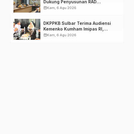
Dukung Penyusunan RAD
TPB/SDGs Sulawesi Barat
calendar_month
Kam, 6 Agu 2026
DKPPKB Sulbar Terima Audiensi
Kemenko Kumham Imipas RI,
Perkuat Pelayanan Kesehatan bagi
calendar_month
Kam, 6 Agu 2026
Kelompok Rentan