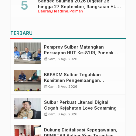
Sandeq Silumba 2026 Digelar 26
hingga 27 September, Rangkaian HUT
Daerah
Headline
Polman
Sulbar
TERBARU
Pemprov Sulbar Matangkan
Persiapan HUT Ke-81 RI, Puncak
Upacara di Lapangan Ahmad
calendar_month
Kam, 6 Agu 2026
Kirang
BKPSDM Sulbar Teguhkan
Komitmen Pengembangan
Kompetensi ASN melalui
calendar_month
Kam, 6 Agu 2026
Penandatanganan Perjanjian
Tugas Belajar 2026
Sulbar Perkuat Literasi Digital
Cegah Kejahatan Love Scamming
calendar_month
Kam, 6 Agu 2026
Dukung Digitalisasi Kepegawaian,
DPMPTSP Sulbar Siap Terapkan