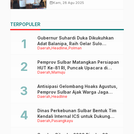
Bersama Poltekkes Mamuju
calendar_month
Kam, 28 Agu 2025
TERPOPULER
Gubernur Suhardi Duka Dikukuhkan
Adat Balanipa, Raih Gelar Sulo
Daerah
Headline
Polman
Tappidena
Pemprov Sulbar Matangkan Persiapan
HUT Ke-81 RI, Puncak Upacara di
Daerah
Mamuju
Lapangan Ahmad Kirang
Antisipasi Gelombang Hoaks Agustus,
Pemprov Sulbar Ajak Warga Jaga
Daerah
Headline
Ruang Digital
Dinas Perkebunan Sulbar Bentuk Tim
Kendali Internal ICS untuk Dukung
Daerah
Pasangkayu
Sertifikasi ISPO Pekebun di
Pasangkayu