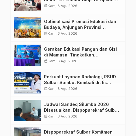
Aplikasi FLEKSI ASN
calendar_month
Kam, 6 Agu 2026
Optimalisasi Promosi Edukasi dan
Budaya, Anjungan Provinsi
Sulawesi Barat Perkuat Kolaborasi
calendar_month
Kam, 6 Agu 2026
Strategis Bersama Sky World TMII
Gerakan Edukasi Pangan dan Gizi
di Mamasa: Tingkatkan
Pengetahuan dan Keterampilan
calendar_month
Kam, 6 Agu 2026
Keluarga dalam Pemenuhan Gizi
Perkuat Layanan Radiologi, RSUD
Sulbar Sambut Kembali dr. Iis
Imelda, Sp.Rad
calendar_month
Kam, 6 Agu 2026
Jadwal Sandeq Silumba 2026
Disesuaikan, Dispoparekraf Sulbar
Pastikan Persiapan Tetap
calendar_month
Kam, 6 Agu 2026
Dimatangkan
Dispoparekraf Sulbar Komitmen