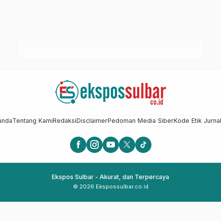
anda
Tentang Kami
Redaksi
Disclaimer
Pedoman Media Siber
Kode Etik Jurnal
Ekspos Sulbar - Akurat, dan Terpercaya
© 2026 Ekspossulbar.co.id