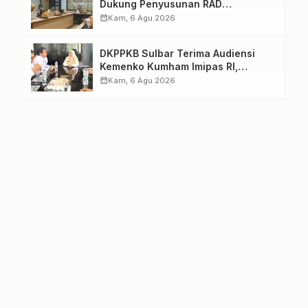
Dukung Penyusunan RAD
TPB/SDGs Sulawesi Barat
calendar_month
Kam, 6 Agu 2026
DKPPKB Sulbar Terima Audiensi
Kemenko Kumham Imipas RI,
Perkuat Pelayanan Kesehatan bagi
calendar_month
Kam, 6 Agu 2026
Kelompok Rentan