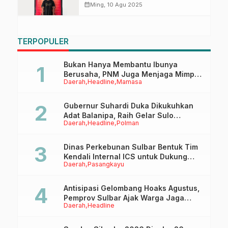
Marano di SPBU Sarjo
calendar_month
Ming, 10 Agu 2025
TERPOPULER
Bukan Hanya Membantu Ibunya
Berusaha, PNM Juga Menjaga Mimpi
Daerah
Headline
Mamasa
Anaknya Untuk Menggapai Cita-Cita
Gubernur Suhardi Duka Dikukuhkan
Adat Balanipa, Raih Gelar Sulo
Daerah
Headline
Polman
Tappidena
Dinas Perkebunan Sulbar Bentuk Tim
Kendali Internal ICS untuk Dukung
Daerah
Pasangkayu
Sertifikasi ISPO Pekebun di
Pasangkayu
Antisipasi Gelombang Hoaks Agustus,
Pemprov Sulbar Ajak Warga Jaga
Daerah
Headline
Ruang Digital