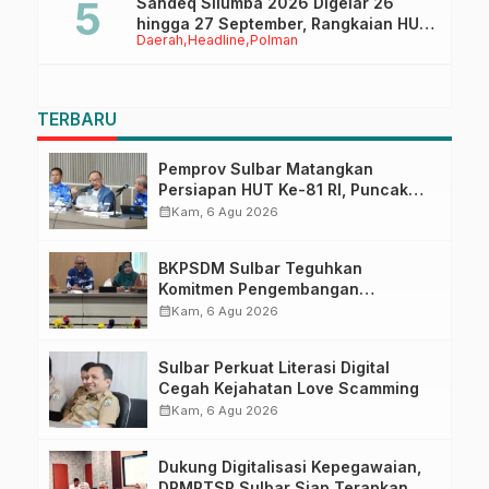
Sandeq Silumba 2026 Digelar 26
hingga 27 September, Rangkaian HUT
Daerah
Headline
Polman
Sulbar
TERBARU
Pemprov Sulbar Matangkan
Persiapan HUT Ke-81 RI, Puncak
Upacara di Lapangan Ahmad
calendar_month
Kam, 6 Agu 2026
Kirang
BKPSDM Sulbar Teguhkan
Komitmen Pengembangan
Kompetensi ASN melalui
calendar_month
Kam, 6 Agu 2026
Penandatanganan Perjanjian
Tugas Belajar 2026
Sulbar Perkuat Literasi Digital
Cegah Kejahatan Love Scamming
calendar_month
Kam, 6 Agu 2026
Dukung Digitalisasi Kepegawaian,
DPMPTSP Sulbar Siap Terapkan