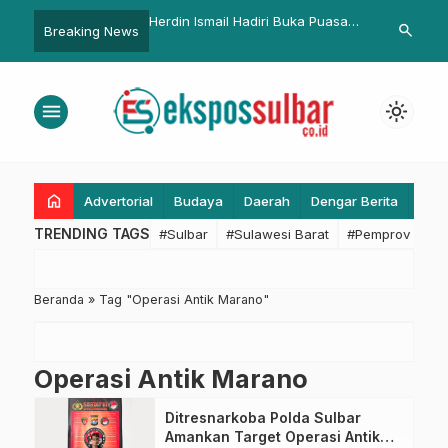
njut Pertemuan
Herdin Ismail Hadiri Buka Puasa
PUPR Sulbar 
search
Breaking News
Suhardi Duka dengan
Bersama KAHMI, Plh Sekprov
Penyempurna
Kementerian, Junda:
Sulbar Harap Sinergi dengan
Sulbar
 Respon Cepat
Pemprov
menu
light_mode
home
Advertorial
Budaya
Daerah
Dengar Berita
Eko
TRENDING TAGS
#Sulbar
#Sulawesi Barat
#Pemprov Sulba
Beranda
»
Tag "Operasi Antik Marano"
Operasi Antik Marano
Ditresnarkoba Polda Sulbar
Amankan Target Operasi Antik