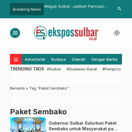
R Sulbar Keluarkan
Wagub Sulbar: Jadikan Pancasila
Hadiri Paripu
search
Breaking News
knis Infrastruktur
Pedoman Hidup untuk Tangkal
Sekprov: Kit
tal dan Tahun Baru
Perpecahan
Rekomendasi 
menu
light_mode
home
Advertorial
Budaya
Daerah
Dengar Berita
Eko
TRENDING TAGS
#Sulbar
#Sulawesi Barat
#Pemprov Sulba
Beranda
»
Tag "Paket Sembako"
Paket Sembako
Gubernur Sulbar Salurkan Paket
Sembako untuk Masyarakat pada