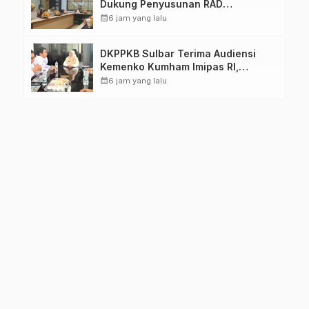
Dukung Penyusunan RAD
TPB/SDGs Sulawesi Barat
calendar_month
6 jam yang lalu
DKPPKB Sulbar Terima Audiensi
Kemenko Kumham Imipas RI,
Perkuat Pelayanan Kesehatan bagi
calendar_month
6 jam yang lalu
Kelompok Rentan