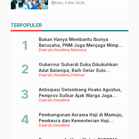
Safari Ramadan
calendar_month
Kam, 5 Mar 2026
TERPOPULER
Bukan Hanya Membantu Ibunya
Berusaha, PNM Juga Menjaga Mimpi
Daerah
Headline
Mamasa
Anaknya Untuk Menggapai Cita-Cita
Gubernur Suhardi Duka Dikukuhkan
Adat Balanipa, Raih Gelar Sulo
Daerah
Headline
Polman
Tappidena
Antisipasi Gelombang Hoaks Agustus,
Pemprov Sulbar Ajak Warga Jaga
Daerah
Headline
Ruang Digital
Pembangunan Asrama Haji di Mamuju,
Pemkesra dan Kementerian Haji
Daerah
Headline
Sulbar Tinjau Lokasi