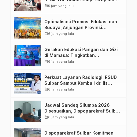
Aplikasi FLEKSI ASN
calendar_month
5 jam yang lalu
Optimalisasi Promosi Edukasi dan
Budaya, Anjungan Provinsi
Sulawesi Barat Perkuat Kolaborasi
calendar_month
6 jam yang lalu
Strategis Bersama Sky World TMII
Gerakan Edukasi Pangan dan Gizi
di Mamasa: Tingkatkan
Pengetahuan dan Keterampilan
calendar_month
6 jam yang lalu
Keluarga dalam Pemenuhan Gizi
Perkuat Layanan Radiologi, RSUD
Sulbar Sambut Kembali dr. Iis
Imelda, Sp.Rad
calendar_month
6 jam yang lalu
Jadwal Sandeq Silumba 2026
Disesuaikan, Dispoparekraf Sulbar
Pastikan Persiapan Tetap
calendar_month
6 jam yang lalu
Dimatangkan
Dispoparekraf Sulbar Komitmen