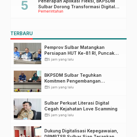
Penerapan Aplikasi Fleksi, BKPSDM
Sulbar Dorong Transformasi Digital
Pemerintahan
Sistem Kehadiran ASN
TERBARU
Pemprov Sulbar Matangkan
Persiapan HUT Ke-81 RI, Puncak
Upacara di Lapangan Ahmad
calendar_month
5 jam yang lalu
Kirang
BKPSDM Sulbar Teguhkan
Komitmen Pengembangan
Kompetensi ASN melalui
calendar_month
5 jam yang lalu
Penandatanganan Perjanjian
Tugas Belajar 2026
Sulbar Perkuat Literasi Digital
Cegah Kejahatan Love Scamming
calendar_month
5 jam yang lalu
Dukung Digitalisasi Kepegawaian,
DPMPTSP Sulbar Siap Terapkan