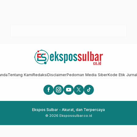
anda
Tentang Kami
Redaksi
Disclaimer
Pedoman Media Siber
Kode Etik Jurnal
Ekspos Sulbar - Akurat, dan Terpercaya
© 2026 Ekspossulbar.co.id