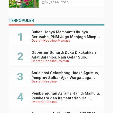
Wujud Kesuburan Tanah dan
calendar_month
Sel, 20 Mei 2025
Dukungan Ketahanan Pangan
TERPOPULER
Bukan Hanya Membantu Ibunya
Berusaha, PNM Juga Menjaga Mimpi
Daerah
Headline
Mamasa
Anaknya Untuk Menggapai Cita-Cita
Gubernur Suhardi Duka Dikukuhkan
Adat Balanipa, Raih Gelar Sulo
Daerah
Headline
Polman
Tappidena
Antisipasi Gelombang Hoaks Agustus,
Pemprov Sulbar Ajak Warga Jaga
Daerah
Headline
Ruang Digital
Pembangunan Asrama Haji di Mamuju,
Pemkesra dan Kementerian Haji
Daerah
Headline
Sulbar Tinjau Lokasi