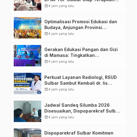
Aplikasi FLEKSI ASN
calendar_month
4 jam yang lalu
Optimalisasi Promosi Edukasi dan
Budaya, Anjungan Provinsi
Sulawesi Barat Perkuat Kolaborasi
calendar_month
4 jam yang lalu
Strategis Bersama Sky World TMII
Gerakan Edukasi Pangan dan Gizi
di Mamasa: Tingkatkan
Pengetahuan dan Keterampilan
calendar_month
4 jam yang lalu
Keluarga dalam Pemenuhan Gizi
Perkuat Layanan Radiologi, RSUD
Sulbar Sambut Kembali dr. Iis
Imelda, Sp.Rad
calendar_month
4 jam yang lalu
Jadwal Sandeq Silumba 2026
Disesuaikan, Dispoparekraf Sulbar
Pastikan Persiapan Tetap
calendar_month
4 jam yang lalu
Dimatangkan
Dispoparekraf Sulbar Komitmen