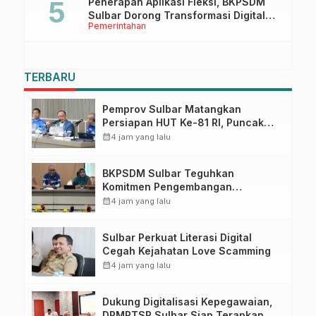
Penerapan Aplikasi Fleksi, BKPSDM
Sulbar Dorong Transformasi Digital
Pemerintahan
Sistem Kehadiran ASN
TERBARU
Pemprov Sulbar Matangkan
Persiapan HUT Ke-81 RI, Puncak
Upacara di Lapangan Ahmad
calendar_month
4 jam yang lalu
Kirang
BKPSDM Sulbar Teguhkan
Komitmen Pengembangan
Kompetensi ASN melalui
calendar_month
4 jam yang lalu
Penandatanganan Perjanjian
Tugas Belajar 2026
Sulbar Perkuat Literasi Digital
Cegah Kejahatan Love Scamming
calendar_month
4 jam yang lalu
Dukung Digitalisasi Kepegawaian,
DPMPTSP Sulbar Siap Terapkan