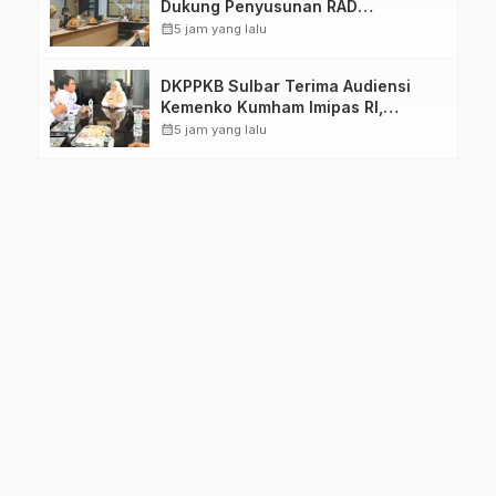
Dukung Penyusunan RAD
TPB/SDGs Sulawesi Barat
calendar_month
5 jam yang lalu
DKPPKB Sulbar Terima Audiensi
Kemenko Kumham Imipas RI,
Perkuat Pelayanan Kesehatan bagi
calendar_month
5 jam yang lalu
Kelompok Rentan