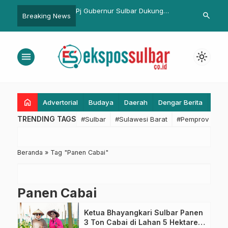
t Sulbar dan Kejati
Pj Gubernur Sulbar Dukung
KALLA Gunaka
search
Breaking News
nergi Berantas Korupsi
UMKM Berbadan Hukum, Digelar
Toyota bZ4X,
Secara Serentak Seluruh Kanwil
Net Zero Emi
Kemenkumham se-Indonesia
menu
light_mode
home
Advertorial
Budaya
Daerah
Dengar Berita
Eko
TRENDING TAGS
#Sulbar
#Sulawesi Barat
#Pemprov Sulba
Beranda
»
Tag "Panen Cabai"
Panen Cabai
Ketua Bhayangkari Sulbar Panen
3 Ton Cabai di Lahan 5 Hektare,