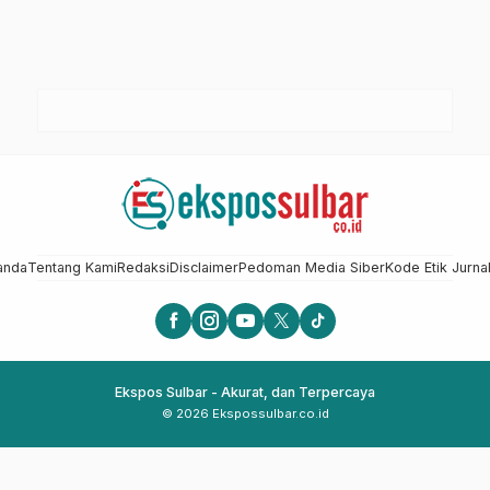
anda
Tentang Kami
Redaksi
Disclaimer
Pedoman Media Siber
Kode Etik Jurnal
Ekspos Sulbar - Akurat, dan Terpercaya
© 2026 Ekspossulbar.co.id