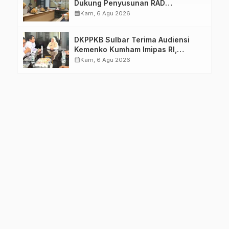
Dukung Penyusunan RAD
TPB/SDGs Sulawesi Barat
calendar_month
Kam, 6 Agu 2026
DKPPKB Sulbar Terima Audiensi
Kemenko Kumham Imipas RI,
Perkuat Pelayanan Kesehatan bagi
calendar_month
Kam, 6 Agu 2026
Kelompok Rentan