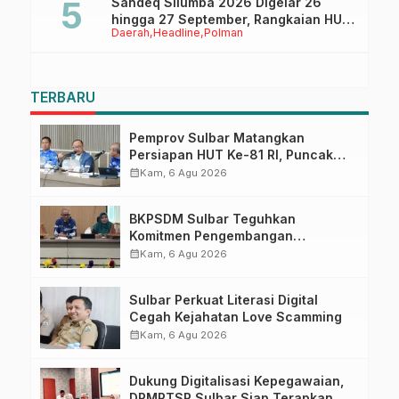
Sandeq Silumba 2026 Digelar 26
hingga 27 September, Rangkaian HUT
Daerah
Headline
Polman
Sulbar
TERBARU
Pemprov Sulbar Matangkan
Persiapan HUT Ke-81 RI, Puncak
Upacara di Lapangan Ahmad
calendar_month
Kam, 6 Agu 2026
Kirang
BKPSDM Sulbar Teguhkan
Komitmen Pengembangan
Kompetensi ASN melalui
calendar_month
Kam, 6 Agu 2026
Penandatanganan Perjanjian
Tugas Belajar 2026
Sulbar Perkuat Literasi Digital
Cegah Kejahatan Love Scamming
calendar_month
Kam, 6 Agu 2026
Dukung Digitalisasi Kepegawaian,
DPMPTSP Sulbar Siap Terapkan