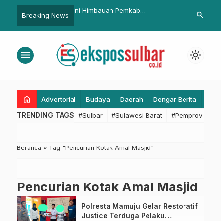
bar Perkuat
Ini Himbauan Pemkab
Fikri Faqih M
search
Breaking News
an MBG di SPPG
Pasangkayu Sambut HUT RI ke 74
Lebih Diperh
each Mamuju
Tinggi Diset
menu
light_mode
home
Advertorial
Budaya
Daerah
Dengar Berita
Eko
TRENDING TAGS
#Sulbar
#Sulawesi Barat
#Pemprov Sulba
Beranda
»
Tag "Pencurian Kotak Amal Masjid"
Pencurian Kotak Amal Masjid
Polresta Mamuju Gelar Restoratif
Justice Terduga Pelaku