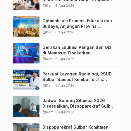
Aplikasi FLEKSI ASN
calendar_month
Kam, 6 Agu 2026
Optimalisasi Promosi Edukasi dan
Budaya, Anjungan Provinsi
Sulawesi Barat Perkuat Kolaborasi
calendar_month
Kam, 6 Agu 2026
Strategis Bersama Sky World TMII
Gerakan Edukasi Pangan dan Gizi
di Mamasa: Tingkatkan
Pengetahuan dan Keterampilan
calendar_month
Kam, 6 Agu 2026
Keluarga dalam Pemenuhan Gizi
Perkuat Layanan Radiologi, RSUD
Sulbar Sambut Kembali dr. Iis
Imelda, Sp.Rad
calendar_month
Kam, 6 Agu 2026
Jadwal Sandeq Silumba 2026
Disesuaikan, Dispoparekraf Sulbar
Pastikan Persiapan Tetap
calendar_month
Kam, 6 Agu 2026
Dimatangkan
Dispoparekraf Sulbar Komitmen