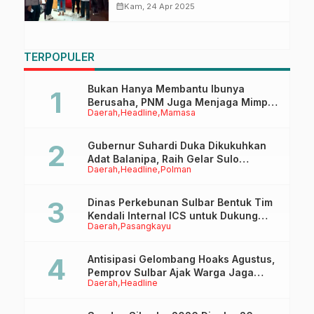
Pencurian Kotak Amal Masjid
calendar_month
Kam, 24 Apr 2025
TERPOPULER
Bukan Hanya Membantu Ibunya
Berusaha, PNM Juga Menjaga Mimpi
Daerah
Headline
Mamasa
Anaknya Untuk Menggapai Cita-Cita
Gubernur Suhardi Duka Dikukuhkan
Adat Balanipa, Raih Gelar Sulo
Daerah
Headline
Polman
Tappidena
Dinas Perkebunan Sulbar Bentuk Tim
Kendali Internal ICS untuk Dukung
Daerah
Pasangkayu
Sertifikasi ISPO Pekebun di
Pasangkayu
Antisipasi Gelombang Hoaks Agustus,
Pemprov Sulbar Ajak Warga Jaga
Daerah
Headline
Ruang Digital