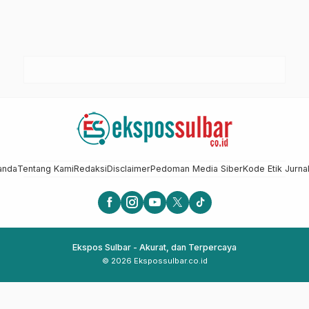
anda
Tentang Kami
Redaksi
Disclaimer
Pedoman Media Siber
Kode Etik Jurnal
Ekspos Sulbar - Akurat, dan Terpercaya
© 2026 Ekspossulbar.co.id