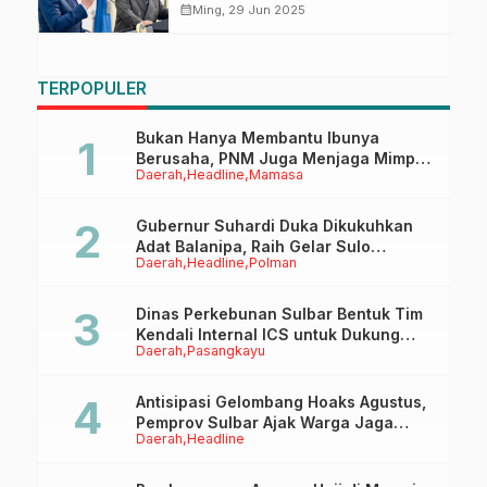
Dukungan Bersama bagi Solusi
calendar_month
Ming, 29 Jun 2025
Damai Palestina dan Timur
Tengah
TERPOPULER
Bukan Hanya Membantu Ibunya
Berusaha, PNM Juga Menjaga Mimpi
Daerah
Headline
Mamasa
Anaknya Untuk Menggapai Cita-Cita
Gubernur Suhardi Duka Dikukuhkan
Adat Balanipa, Raih Gelar Sulo
Daerah
Headline
Polman
Tappidena
Dinas Perkebunan Sulbar Bentuk Tim
Kendali Internal ICS untuk Dukung
Daerah
Pasangkayu
Sertifikasi ISPO Pekebun di
Pasangkayu
Antisipasi Gelombang Hoaks Agustus,
Pemprov Sulbar Ajak Warga Jaga
Daerah
Headline
Ruang Digital