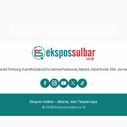
anda
Tentang Kami
Redaksi
Disclaimer
Pedoman Media Siber
Kode Etik Jurnal
Ekspos Sulbar - Akurat, dan Terpercaya
© 2026 Ekspossulbar.co.id