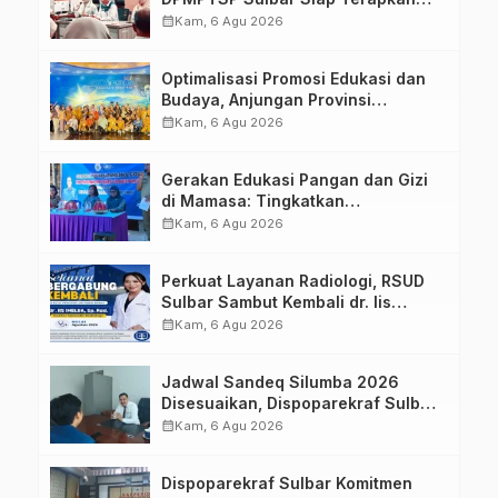
Aplikasi FLEKSI ASN
calendar_month
Kam, 6 Agu 2026
Optimalisasi Promosi Edukasi dan
Budaya, Anjungan Provinsi
Sulawesi Barat Perkuat Kolaborasi
calendar_month
Kam, 6 Agu 2026
Strategis Bersama Sky World TMII
Gerakan Edukasi Pangan dan Gizi
di Mamasa: Tingkatkan
Pengetahuan dan Keterampilan
calendar_month
Kam, 6 Agu 2026
Keluarga dalam Pemenuhan Gizi
Perkuat Layanan Radiologi, RSUD
Sulbar Sambut Kembali dr. Iis
Imelda, Sp.Rad
calendar_month
Kam, 6 Agu 2026
Jadwal Sandeq Silumba 2026
Disesuaikan, Dispoparekraf Sulbar
Pastikan Persiapan Tetap
calendar_month
Kam, 6 Agu 2026
Dimatangkan
Dispoparekraf Sulbar Komitmen