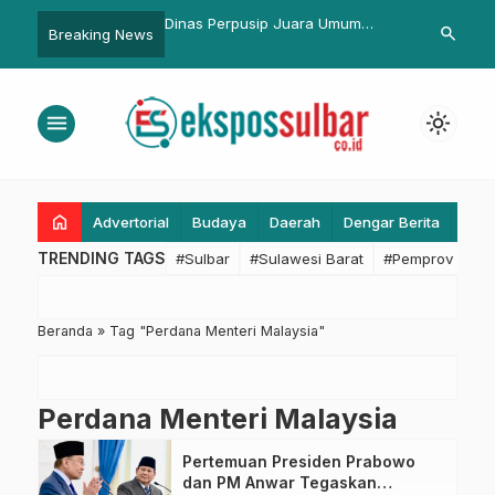
p Aman dan Kondusif,
Dinas Perpusip Juara Umum
Irjen Pol Adi
search
Breaking News
lman Rutin Lakukan
Porseni Kemerdekaan 2025, Raih
Terima Wejan
 Malam Hari
Medali dan Bangun Silaturahmi
Kapolda Sulb
menu
light_mode
home
Advertorial
Budaya
Daerah
Dengar Berita
Eko
TRENDING TAGS
#Sulbar
#Sulawesi Barat
#Pemprov Sulba
Beranda
»
Tag "Perdana Menteri Malaysia"
Perdana Menteri Malaysia
Pertemuan Presiden Prabowo
dan PM Anwar Tegaskan