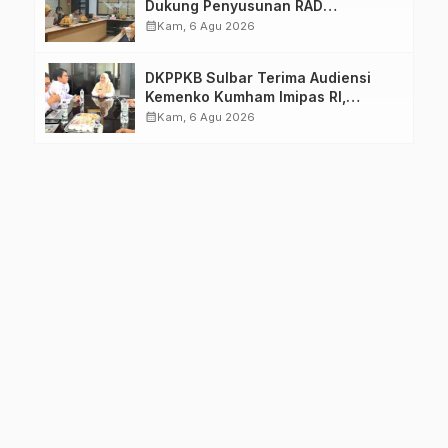
Dukung Penyusunan RAD
TPB/SDGs Sulawesi Barat
calendar_month
Kam, 6 Agu 2026
DKPPKB Sulbar Terima Audiensi
Kemenko Kumham Imipas RI,
Perkuat Pelayanan Kesehatan bagi
calendar_month
Kam, 6 Agu 2026
Kelompok Rentan