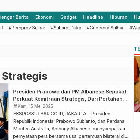
Dengar Berita
Ekonomi
Gadget
Headline
Hiburan
H
at
#Pemprov Sulbar
#Suhardi Duka
#Gubernur Sulbar
#Wag
T
 Strategis
Presiden Prabowo dan PM Albanese Sepakat
Perkuat Kemitraan Strategis, Dari Pertahanan
hingga UMKM
calendar_month
Kam, 15 Mei 2025
EKSPOSSULBAR.CO.ID, JAKARTA – Presiden
Republik Indonesia, Prabowo Subianto, dan Perdana
Menteri Australia, Anthony Albanese, menyampaikan
pernyataan pers bersama usai pertemuan bilateral di