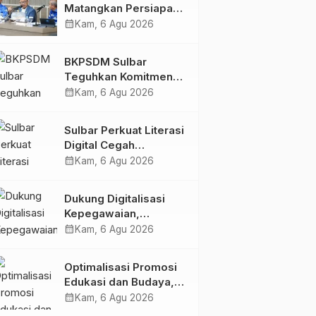
Matangkan Persiapan
HUT Ke-81 RI, Puncak
calendar_month
Kam, 6 Agu 2026
Upacara di Lapangan
Ahmad Kirang
BKPSDM Sulbar
Teguhkan Komitmen
Pengembangan
calendar_month
Kam, 6 Agu 2026
Kompetensi ASN
melalui
Sulbar Perkuat Literasi
Penandatanganan
Digital Cegah
Perjanjian Tugas
Kejahatan Love
calendar_month
Kam, 6 Agu 2026
Belajar 2026
Scamming
Dukung Digitalisasi
Kepegawaian,
DPMPTSP Sulbar Siap
calendar_month
Kam, 6 Agu 2026
Terapkan Aplikasi
FLEKSI ASN
Optimalisasi Promosi
Edukasi dan Budaya,
Anjungan Provinsi
calendar_month
Kam, 6 Agu 2026
Sulawesi Barat Perkuat