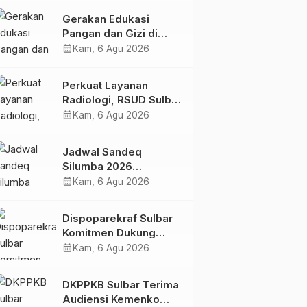
Kolaborasi Strategis
Gerakan Edukasi
Bersama Sky World
Pangan dan Gizi di
TMII
Mamasa: Tingkatkan
calendar_month
Kam, 6 Agu 2026
Pengetahuan dan
Keterampilan Keluarga
Perkuat Layanan
dalam Pemenuhan Gizi
Radiologi, RSUD Sulbar
Sambut Kembali dr. Iis
calendar_month
Kam, 6 Agu 2026
Imelda, Sp.Rad
Jadwal Sandeq
Silumba 2026
Disesuaikan,
calendar_month
Kam, 6 Agu 2026
Dispoparekraf Sulbar
Pastikan Persiapan
Dispoparekraf Sulbar
Tetap Dimatangkan
Komitmen Dukung
Penyusunan RAD
calendar_month
Kam, 6 Agu 2026
TPB/SDGs Sulawesi
Barat
DKPPKB Sulbar Terima
Audiensi Kemenko