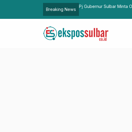
san MoU SPAM Regional Majene-Polman
Pj Gubernur Sulbar Minta 
Breaking News