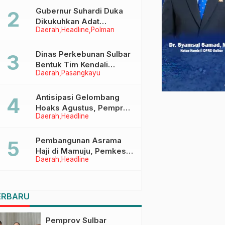
Menggapai Cita-Cita
Gubernur Suhardi Duka
Dikukuhkan Adat
Daerah
Headline
Polman
Balanipa, Raih Gelar Sulo
Tappidena
Dinas Perkebunan Sulbar
Bentuk Tim Kendali
Daerah
Pasangkayu
Internal ICS untuk Dukung
Sertifikasi ISPO Pekebun
di Pasangkayu
Antisipasi Gelombang
Hoaks Agustus, Pemprov
Daerah
Headline
Sulbar Ajak Warga Jaga
Ruang Digital
Pembangunan Asrama
Haji di Mamuju, Pemkesra
Daerah
Headline
dan Kementerian Haji
Sulbar Tinjau Lokasi
ERBARU
Pemprov Sulbar