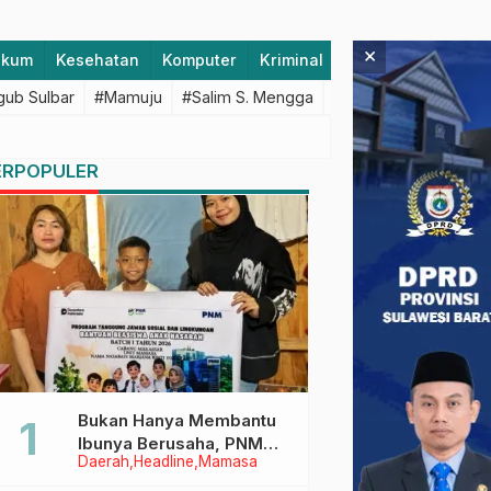
×
ukum
Kesehatan
Komputer
Kriminal
Lifestyle
Majen
ub Sulbar
#Mamuju
#Salim S. Mengga
#featured
#Polda S
ERPOPULER
Bukan Hanya Membantu
Ibunya Berusaha, PNM
Daerah
Headline
Mamasa
Juga Menjaga Mimpi
Anaknya Untuk