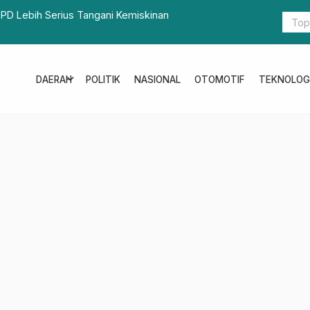
OPD Lebih Serius Tangani Kemiskinan
Pelepasan 
Agar Pelak
expand_more
DAERAH
POLITIK
NASIONAL
OTOMOTIF
TEKNOLOG