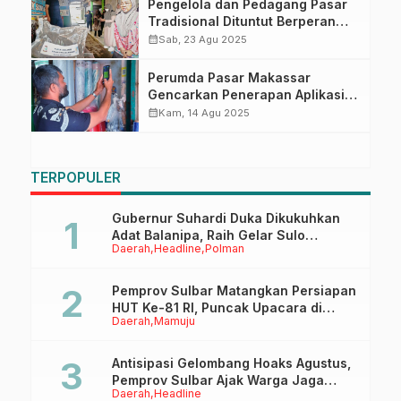
Pengelola dan Pedagang Pasar
Tradisional Dituntut Berperan
Maksimalkan Pengelolaan
calendar_month
Sab, 23 Agu 2025
Sampah
Perumda Pasar Makassar
Gencarkan Penerapan Aplikasi
Siaga Cegah Kebocoran
calendar_month
Kam, 14 Agu 2025
Retribusi
TERPOPULER
Gubernur Suhardi Duka Dikukuhkan
Adat Balanipa, Raih Gelar Sulo
Daerah
Headline
Polman
Tappidena
Pemprov Sulbar Matangkan Persiapan
HUT Ke-81 RI, Puncak Upacara di
Daerah
Mamuju
Lapangan Ahmad Kirang
Antisipasi Gelombang Hoaks Agustus,
Pemprov Sulbar Ajak Warga Jaga
Daerah
Headline
Ruang Digital