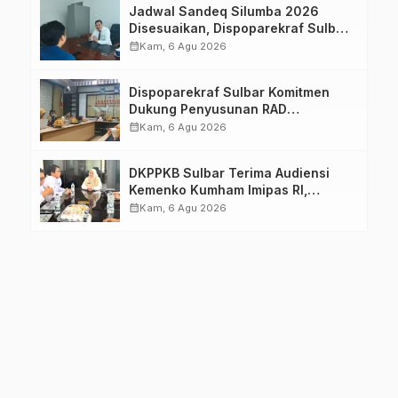
Jadwal Sandeq Silumba 2026
Disesuaikan, Dispoparekraf Sulbar
Pastikan Persiapan Tetap
calendar_month
Kam, 6 Agu 2026
Dimatangkan
Dispoparekraf Sulbar Komitmen
Dukung Penyusunan RAD
TPB/SDGs Sulawesi Barat
calendar_month
Kam, 6 Agu 2026
DKPPKB Sulbar Terima Audiensi
Kemenko Kumham Imipas RI,
Perkuat Pelayanan Kesehatan bagi
calendar_month
Kam, 6 Agu 2026
Kelompok Rentan