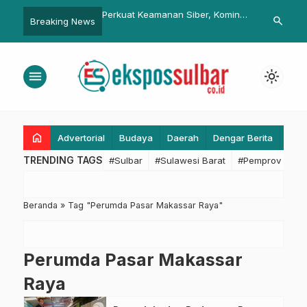
PD 2027, Pemprov
Perkuat Keamanan Siber, Kominfo
Dorong Peni
search
Breaking News
ntapkan Tata Kelola
Siap Dampingi Pembentukan TTIS
IPP, Tim Eva
aan Pembangunan
di Kabupaten
Publik Biro O
ih Terintegrasi dan
RSUD Sulbar
menu
light_mode
home
Advertorial
Budaya
Daerah
Dengar Berita
Eko
TRENDING TAGS
#Sulbar
#Sulawesi Barat
#Pemprov Sulba
Beranda
»
Tag "Perumda Pasar Makassar Raya"
Perumda Pasar Makassar
Raya