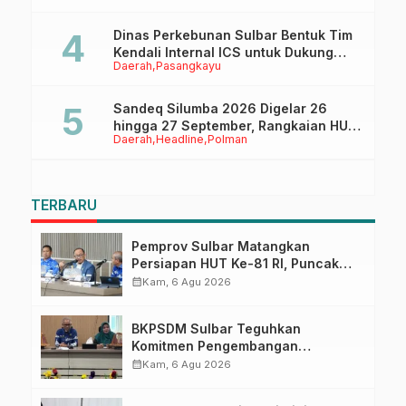
Dinas Perkebunan Sulbar Bentuk Tim
Kendali Internal ICS untuk Dukung
Daerah
Pasangkayu
Sertifikasi ISPO Pekebun di
Pasangkayu
Sandeq Silumba 2026 Digelar 26
hingga 27 September, Rangkaian HUT
Daerah
Headline
Polman
Sulbar
TERBARU
Pemprov Sulbar Matangkan
Persiapan HUT Ke-81 RI, Puncak
Upacara di Lapangan Ahmad
calendar_month
Kam, 6 Agu 2026
Kirang
BKPSDM Sulbar Teguhkan
Komitmen Pengembangan
Kompetensi ASN melalui
calendar_month
Kam, 6 Agu 2026
Penandatanganan Perjanjian
Tugas Belajar 2026