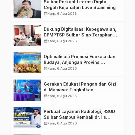
Sulbar Perkuat Literasi Digital
Cegah Kejahatan Love Scamming
calendar_month
Kam, 6 Agu 2026
Dukung Digitalisasi Kepegawaian,
DPMPTSP Sulbar Siap Terapkan
Aplikasi FLEKSI ASN
calendar_month
Kam, 6 Agu 2026
Optimalisasi Promosi Edukasi dan
Budaya, Anjungan Provinsi
Sulawesi Barat Perkuat Kolaborasi
calendar_month
Kam, 6 Agu 2026
Strategis Bersama Sky World TMII
Gerakan Edukasi Pangan dan Gizi
di Mamasa: Tingkatkan
Pengetahuan dan Keterampilan
calendar_month
Kam, 6 Agu 2026
Keluarga dalam Pemenuhan Gizi
Perkuat Layanan Radiologi, RSUD
Sulbar Sambut Kembali dr. Iis
Imelda, Sp.Rad
calendar_month
Kam, 6 Agu 2026