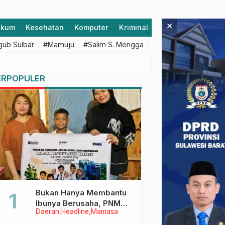
×
ukum
Kesehatan
Komputer
Kriminal
Lifestyle
Majen
ub Sulbar
#Mamuju
#Salim S. Mengga
#featured
#Polda S
ERPOPULER
Bukan Hanya Membantu
Ibunya Berusaha, PNM
Daerah
Headline
Mamasa
Juga Menjaga Mimpi
Anaknya Untuk