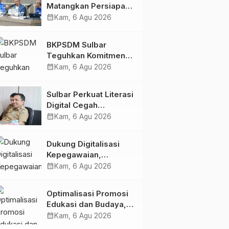
Matangkan Persiapan
HUT Ke-81 RI, Puncak
calendar_month
Kam, 6 Agu 2026
Upacara di Lapangan
Ahmad Kirang
BKPSDM Sulbar
Teguhkan Komitmen
Pengembangan
calendar_month
Kam, 6 Agu 2026
Kompetensi ASN
melalui
Sulbar Perkuat Literasi
Penandatanganan
Digital Cegah
Perjanjian Tugas
Kejahatan Love
calendar_month
Kam, 6 Agu 2026
Belajar 2026
Scamming
Dukung Digitalisasi
Kepegawaian,
DPMPTSP Sulbar Siap
calendar_month
Kam, 6 Agu 2026
Terapkan Aplikasi
FLEKSI ASN
Optimalisasi Promosi
Edukasi dan Budaya,
Anjungan Provinsi
calendar_month
Kam, 6 Agu 2026
Sulawesi Barat Perkuat