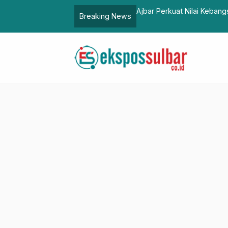
rbukitan Majene
Diskominfo Sulbar Mene
Breaking News
dan Digital Talent Schol