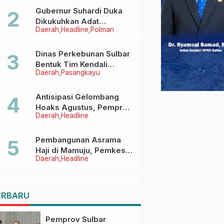
Menggapai Cita-Cita
Gubernur Suhardi Duka
Dikukuhkan Adat
Daerah
Headline
Polman
Balanipa, Raih Gelar Sulo
Tappidena
Dinas Perkebunan Sulbar
Bentuk Tim Kendali
Daerah
Pasangkayu
Internal ICS untuk Dukung
Sertifikasi ISPO Pekebun
di Pasangkayu
Antisipasi Gelombang
Hoaks Agustus, Pemprov
Daerah
Headline
Sulbar Ajak Warga Jaga
Ruang Digital
Pembangunan Asrama
Haji di Mamuju, Pemkesra
Daerah
Headline
dan Kementerian Haji
Sulbar Tinjau Lokasi
ERBARU
Pemprov Sulbar