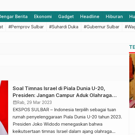
Dengar Berita
Ekonomi
Gadget
Headline
Hiburan
H
at
#Pemprov Sulbar
#Suhardi Duka
#Gubernur Sulbar
#Wag
T
Soal Timnas Israel di Piala Dunia U-20,
Presiden: Jangan Campur Aduk Olahraga
dengan Politik
calendar_month
Rab, 29 Mar 2023
EKSPOS SULBAR – Indonesia terpilih sebagai tuan
rumah penyelenggaraan Piala Dunia U-20 tahun 2023.
Presiden Joko Widodo menegaskan bahwa
keikutsertaan timnas Israel dalam ajang olahraga