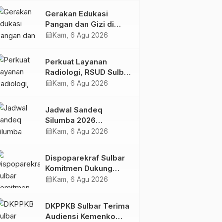
Kolaborasi Strategis
Gerakan Edukasi
Bersama Sky World
Pangan dan Gizi di
TMII
Mamasa: Tingkatkan
calendar_month
Kam, 6 Agu 2026
Pengetahuan dan
Keterampilan Keluarga
Perkuat Layanan
dalam Pemenuhan Gizi
Radiologi, RSUD Sulbar
Sambut Kembali dr. Iis
calendar_month
Kam, 6 Agu 2026
Imelda, Sp.Rad
Jadwal Sandeq
Silumba 2026
Disesuaikan,
calendar_month
Kam, 6 Agu 2026
Dispoparekraf Sulbar
Pastikan Persiapan
Dispoparekraf Sulbar
Tetap Dimatangkan
Komitmen Dukung
Penyusunan RAD
calendar_month
Kam, 6 Agu 2026
TPB/SDGs Sulawesi
Barat
DKPPKB Sulbar Terima
Audiensi Kemenko