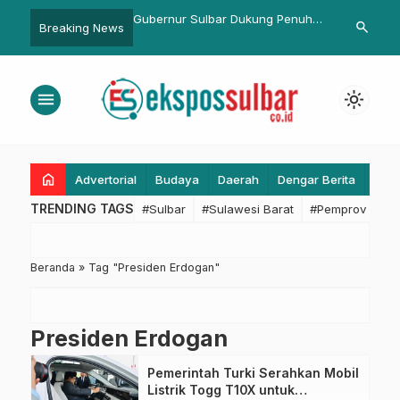
bar Jenguk Polisi yang
Gubernur Sulbar Dukung Penuh
Subdit Kamse
search
Breaking News
aat Amankan Eksekusi
Penanganan Stunting dan
Gencar Eduka
 Jadi Pembelajaran Bagi
Kemiskinan Ekstrem, Siapkan
Tertib Lalu L
a
Pergub dan Bantuan Rp2 Juta per
Kecelakaan S
menu
light_mode
KK
home
Advertorial
Budaya
Daerah
Dengar Berita
Eko
TRENDING TAGS
#Sulbar
#Sulawesi Barat
#Pemprov Sulba
Beranda
»
Tag "Presiden Erdogan"
Presiden Erdogan
Pemerintah Turki Serahkan Mobil
Listrik Togg T10X untuk