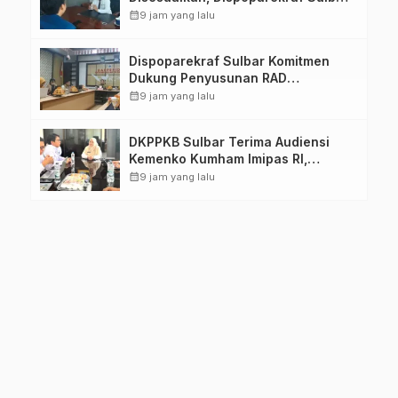
Pastikan Persiapan Tetap
calendar_month
9 jam yang lalu
Dimatangkan
Dispoparekraf Sulbar Komitmen
Dukung Penyusunan RAD
TPB/SDGs Sulawesi Barat
calendar_month
9 jam yang lalu
DKPPKB Sulbar Terima Audiensi
Kemenko Kumham Imipas RI,
Perkuat Pelayanan Kesehatan bagi
calendar_month
9 jam yang lalu
Kelompok Rentan