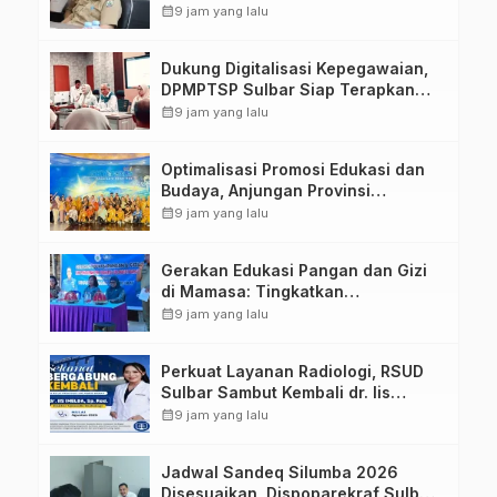
calendar_month
9 jam yang lalu
Dukung Digitalisasi Kepegawaian,
DPMPTSP Sulbar Siap Terapkan
Aplikasi FLEKSI ASN
calendar_month
9 jam yang lalu
Optimalisasi Promosi Edukasi dan
Budaya, Anjungan Provinsi
Sulawesi Barat Perkuat Kolaborasi
calendar_month
9 jam yang lalu
Strategis Bersama Sky World TMII
Gerakan Edukasi Pangan dan Gizi
di Mamasa: Tingkatkan
Pengetahuan dan Keterampilan
calendar_month
9 jam yang lalu
Keluarga dalam Pemenuhan Gizi
Perkuat Layanan Radiologi, RSUD
Sulbar Sambut Kembali dr. Iis
Imelda, Sp.Rad
calendar_month
9 jam yang lalu
Jadwal Sandeq Silumba 2026
Disesuaikan, Dispoparekraf Sulbar