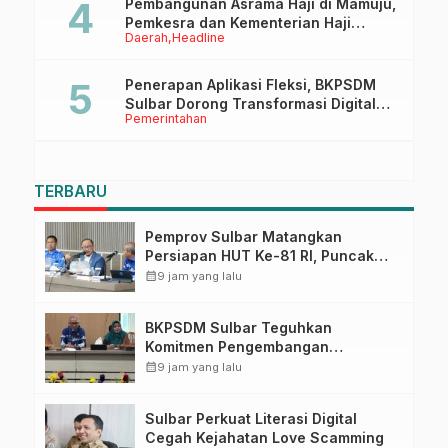
Pembangunan Asrama Haji di Mamuju,
Pemkesra dan Kementerian Haji
Daerah
Headline
Sulbar Tinjau Lokasi
Penerapan Aplikasi Fleksi, BKPSDM
Sulbar Dorong Transformasi Digital
Pemerintahan
Sistem Kehadiran ASN
TERBARU
Pemprov Sulbar Matangkan
Persiapan HUT Ke-81 RI, Puncak
Upacara di Lapangan Ahmad
calendar_month
9 jam yang lalu
Kirang
BKPSDM Sulbar Teguhkan
Komitmen Pengembangan
Kompetensi ASN melalui
calendar_month
9 jam yang lalu
Penandatanganan Perjanjian
Tugas Belajar 2026
Sulbar Perkuat Literasi Digital
Cegah Kejahatan Love Scamming