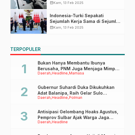
Indonesia
calendar_month
Kam, 13 Feb 2025
Indonesia-Turki Sepakati
Sejumlah Kerja Sama di Sejumlah
Bidang, Berikut Daftarnya
calendar_month
Kam, 13 Feb 2025
TERPOPULER
Bukan Hanya Membantu Ibunya
Berusaha, PNM Juga Menjaga Mimpi
Daerah
Headline
Mamasa
Anaknya Untuk Menggapai Cita-Cita
Gubernur Suhardi Duka Dikukuhkan
Adat Balanipa, Raih Gelar Sulo
Daerah
Headline
Polman
Tappidena
Antisipasi Gelombang Hoaks Agustus,
Pemprov Sulbar Ajak Warga Jaga
Daerah
Headline
Ruang Digital