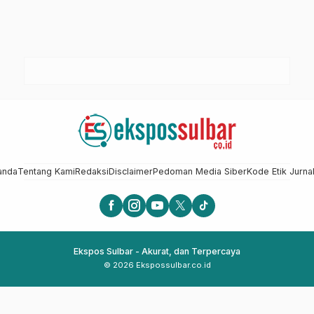
anda
Tentang Kami
Redaksi
Disclaimer
Pedoman Media Siber
Kode Etik Jurnal
Ekspos Sulbar - Akurat, dan Terpercaya
© 2026 Ekspossulbar.co.id