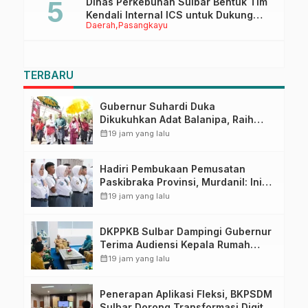
Dinas Perkebunan Sulbar Bentuk Tim
Kendali Internal ICS untuk Dukung
Daerah
Pasangkayu
Sertifikasi ISPO Pekebun di
Pasangkayu
TERBARU
Gubernur Suhardi Duka
Dikukuhkan Adat Balanipa, Raih
Gelar Sulo Tappidena
calendar_month
19 jam yang lalu
Hadiri Pembukaan Pemusatan
Paskibraka Provinsi, Murdanil: Ini
Membentuk Karakter Hingga
calendar_month
19 jam yang lalu
Kedisiplinannya
DKPPKB Sulbar Dampingi Gubernur
Terima Audiensi Kepala Rumah
Sakit TK. III Punggawa Malolo
calendar_month
19 jam yang lalu
Penerapan Aplikasi Fleksi, BKPSDM
Sulbar Dorong Transformasi Digital