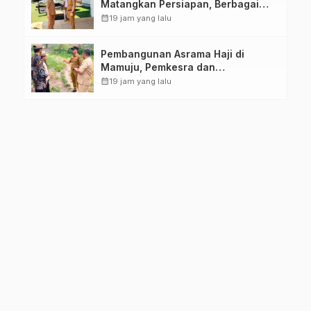
Matangkan Persiapan, Berbagai
Lomba Akan Dilaksanakan Pemprov
calendar_month
19 jam yang lalu
Sulbar
Pembangunan Asrama Haji di
Mamuju, Pemkesra dan
Kementerian Haji Sulbar Tinjau
calendar_month
19 jam yang lalu
Lokasi