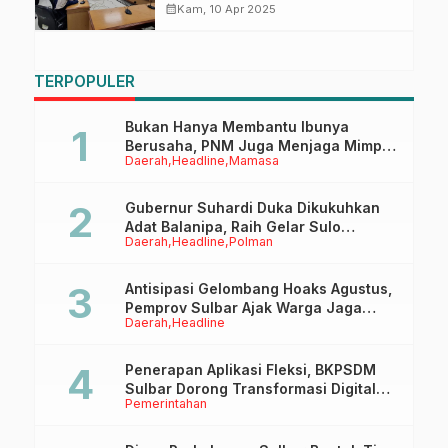
Program Prioritas Daerah
calendar_month
Kam, 10 Apr 2025
TERPOPULER
Bukan Hanya Membantu Ibunya
Berusaha, PNM Juga Menjaga Mimpi
Daerah
Headline
Mamasa
Anaknya Untuk Menggapai Cita-Cita
Gubernur Suhardi Duka Dikukuhkan
Adat Balanipa, Raih Gelar Sulo
Daerah
Headline
Polman
Tappidena
Antisipasi Gelombang Hoaks Agustus,
Pemprov Sulbar Ajak Warga Jaga
Daerah
Headline
Ruang Digital
Penerapan Aplikasi Fleksi, BKPSDM
Sulbar Dorong Transformasi Digital
Pemerintahan
Sistem Kehadiran ASN