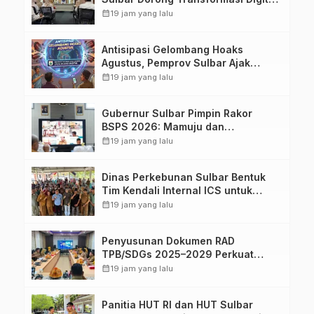
Sistem Kehadiran ASN
calendar_month
19 jam yang lalu
Antisipasi Gelombang Hoaks
Agustus, Pemprov Sulbar Ajak
Warga Jaga Ruang Digital
calendar_month
19 jam yang lalu
Gubernur Sulbar Pimpin Rakor
BSPS 2026: Mamuju dan
Pasangkayu Masih Nol Realisasi
calendar_month
19 jam yang lalu
dari Kuota 5.250 Unit
Dinas Perkebunan Sulbar Bentuk
Tim Kendali Internal ICS untuk
Dukung Sertifikasi ISPO Pekebun di
calendar_month
19 jam yang lalu
Pasangkayu
Penyusunan Dokumen RAD
TPB/SDGs 2025–2029 Perkuat
Arah Pembangunan Berkelanjutan
calendar_month
19 jam yang lalu
Sulawesi Barat
Panitia HUT RI dan HUT Sulbar