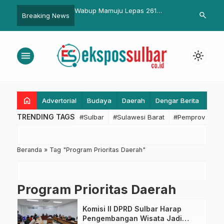
s : Dimasa Pandemi
Wabup Mamuju Lepas 261
Temu Media,
search
Breaking News
l
Jamaah Calon Haji
Soliditas-Sin
menu
light_mode
home
Advertorial
Budaya
Daerah
Dengar Berita
Eko
TRENDING TAGS
#Sulbar
#Sulawesi Barat
#Pemprov Sulba
Beranda
»
Tag "Program Prioritas Daerah"
Program Prioritas Daerah
Komisi II DPRD Sulbar Harap
Pengembangan Wisata Jadi