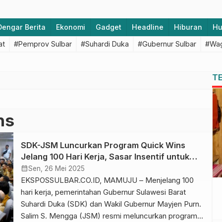
Dengar Berita
Ekonomi
Gadget
Headline
Hiburan
H
at
#Pemprov Sulbar
#Suhardi Duka
#Gubernur Sulbar
#Wag
T
ns
SDK-JSM Luncurkan Program Quick Wins
Jelang 100 Hari Kerja, Sasar Insentif untuk
575 Aparat Desa dan 14.000 Nelayan di Sulbar
calendar_month
Sen, 26 Mei 2025
EKSPOSSULBAR.CO.ID, MAMUJU – Menjelang 100
hari kerja, pemerintahan Gubernur Sulawesi Barat
Suhardi Duka (SDK) dan Wakil Gubernur Mayjen Purn.
Salim S. Mengga (JSM) resmi meluncurkan program