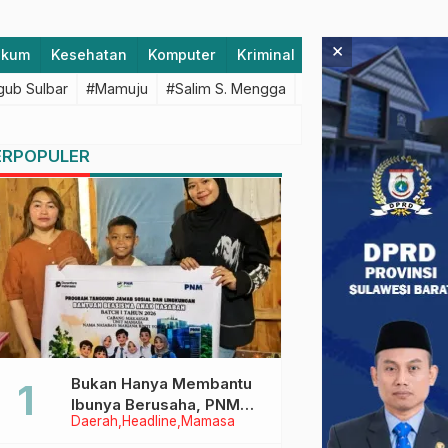
×
ukum
Kesehatan
Komputer
Kriminal
Lifestyle
Majen
ub Sulbar
#Mamuju
#Salim S. Mengga
#featured
#Polda S
ERPOPULER
Bukan Hanya Membantu
Ibunya Berusaha, PNM
Daerah
Headline
Mamasa
Juga Menjaga Mimpi
Anaknya Untuk