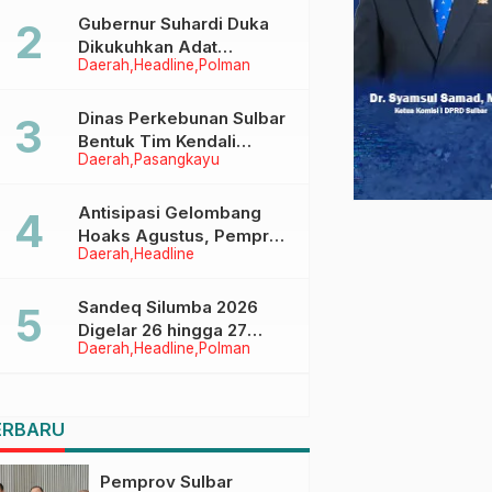
Menggapai Cita-Cita
Gubernur Suhardi Duka
Dikukuhkan Adat
Daerah
Headline
Polman
Balanipa, Raih Gelar Sulo
Tappidena
Dinas Perkebunan Sulbar
Bentuk Tim Kendali
Daerah
Pasangkayu
Internal ICS untuk Dukung
Sertifikasi ISPO Pekebun
di Pasangkayu
Antisipasi Gelombang
Hoaks Agustus, Pemprov
Daerah
Headline
Sulbar Ajak Warga Jaga
Ruang Digital
Sandeq Silumba 2026
Digelar 26 hingga 27
Daerah
Headline
Polman
September, Rangkaian
HUT Sulbar
ERBARU
Pemprov Sulbar