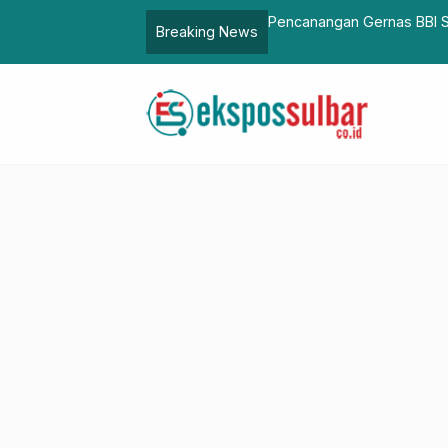
olaborasi untuk Kampanyekan Produk
Gubernur Suhardi Duka Ban
Breaking News
Presiden untuk Koperasi D