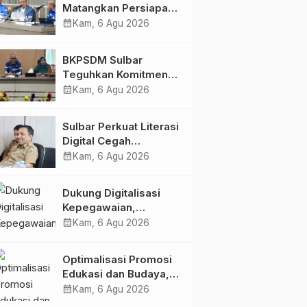
Matangkan Persiapan
HUT Ke-81 RI, Puncak
calendar_month
Kam, 6 Agu 2026
Upacara di Lapangan
Ahmad Kirang
BKPSDM Sulbar
Teguhkan Komitmen
Pengembangan
calendar_month
Kam, 6 Agu 2026
Kompetensi ASN
melalui
Sulbar Perkuat Literasi
Penandatanganan
Digital Cegah
Perjanjian Tugas
Kejahatan Love
calendar_month
Kam, 6 Agu 2026
Belajar 2026
Scamming
Dukung Digitalisasi
Kepegawaian,
DPMPTSP Sulbar Siap
calendar_month
Kam, 6 Agu 2026
Terapkan Aplikasi
FLEKSI ASN
Optimalisasi Promosi
Edukasi dan Budaya,
Anjungan Provinsi
calendar_month
Kam, 6 Agu 2026
Sulawesi Barat Perkuat