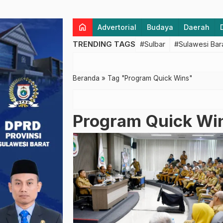
home
Advertorial
Budaya
Daerah
TRENDING TAGS
#Sulbar
#Sulawesi Bar
Beranda
»
Tag "Program Quick Wins"
Program Quick Wi