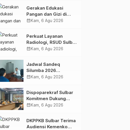
Kolaborasi Strategis
Gerakan Edukasi
Bersama Sky World
Pangan dan Gizi di
TMII
Mamasa: Tingkatkan
calendar_month
Kam, 6 Agu 2026
Pengetahuan dan
Keterampilan Keluarga
Perkuat Layanan
dalam Pemenuhan Gizi
Radiologi, RSUD Sulbar
Sambut Kembali dr. Iis
calendar_month
Kam, 6 Agu 2026
Imelda, Sp.Rad
Jadwal Sandeq
Silumba 2026
Disesuaikan,
calendar_month
Kam, 6 Agu 2026
Dispoparekraf Sulbar
Pastikan Persiapan
Dispoparekraf Sulbar
Tetap Dimatangkan
Komitmen Dukung
Penyusunan RAD
calendar_month
Kam, 6 Agu 2026
TPB/SDGs Sulawesi
Barat
DKPPKB Sulbar Terima
Audiensi Kemenko