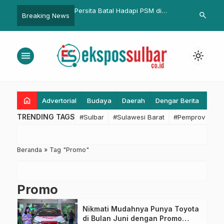
 BPBD Sulbar Tetap
Persita Batal Hadapi PSM di
Pemerintah P
search
Breaking News
 Pantau Kondisi Cuaca
Stadion Indomilk Arena
Antisipasi Ke
inasi dengan BPBD
Presiden Tr
n
menu
light_mode
home
Advertorial
Budaya
Daerah
Dengar Berita
Eko
TRENDING TAGS
#Sulbar
#Sulawesi Barat
#Pemprov Sulba
Beranda
»
Tag "Promo"
Promo
Nikmati Mudahnya Punya Toyota
di Bulan Juni dengan Promo