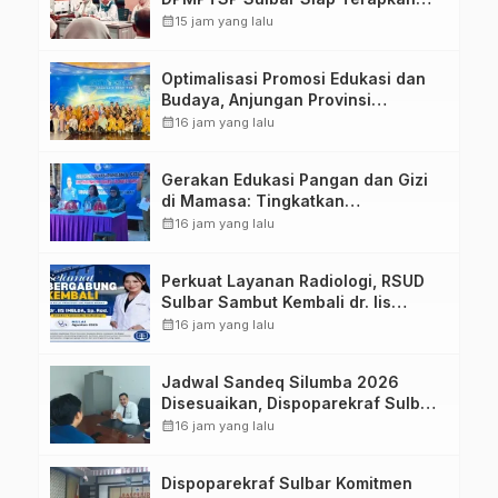
Aplikasi FLEKSI ASN
calendar_month
15 jam yang lalu
Optimalisasi Promosi Edukasi dan
Budaya, Anjungan Provinsi
Sulawesi Barat Perkuat Kolaborasi
calendar_month
16 jam yang lalu
Strategis Bersama Sky World TMII
Gerakan Edukasi Pangan dan Gizi
di Mamasa: Tingkatkan
Pengetahuan dan Keterampilan
calendar_month
16 jam yang lalu
Keluarga dalam Pemenuhan Gizi
Perkuat Layanan Radiologi, RSUD
Sulbar Sambut Kembali dr. Iis
Imelda, Sp.Rad
calendar_month
16 jam yang lalu
Jadwal Sandeq Silumba 2026
Disesuaikan, Dispoparekraf Sulbar
Pastikan Persiapan Tetap
calendar_month
16 jam yang lalu
Dimatangkan
Dispoparekraf Sulbar Komitmen