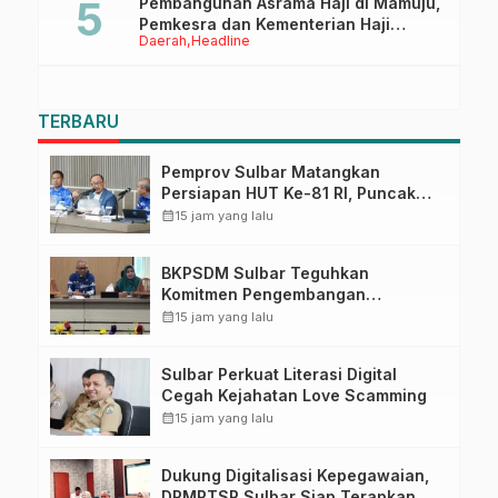
Pembangunan Asrama Haji di Mamuju,
Pemkesra dan Kementerian Haji
Daerah
Headline
Sulbar Tinjau Lokasi
TERBARU
Pemprov Sulbar Matangkan
Persiapan HUT Ke-81 RI, Puncak
Upacara di Lapangan Ahmad
calendar_month
15 jam yang lalu
Kirang
BKPSDM Sulbar Teguhkan
Komitmen Pengembangan
Kompetensi ASN melalui
calendar_month
15 jam yang lalu
Penandatanganan Perjanjian
Tugas Belajar 2026
Sulbar Perkuat Literasi Digital
Cegah Kejahatan Love Scamming
calendar_month
15 jam yang lalu
Dukung Digitalisasi Kepegawaian,
DPMPTSP Sulbar Siap Terapkan