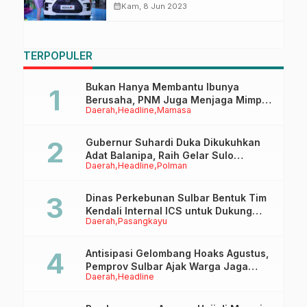
Tukar Tambah Untung Belimpah
calendar_month
Kam, 8 Jun 2023
TERPOPULER
Bukan Hanya Membantu Ibunya
Berusaha, PNM Juga Menjaga Mimpi
Daerah
Headline
Mamasa
Anaknya Untuk Menggapai Cita-Cita
Gubernur Suhardi Duka Dikukuhkan
Adat Balanipa, Raih Gelar Sulo
Daerah
Headline
Polman
Tappidena
Dinas Perkebunan Sulbar Bentuk Tim
Kendali Internal ICS untuk Dukung
Daerah
Pasangkayu
Sertifikasi ISPO Pekebun di
Pasangkayu
Antisipasi Gelombang Hoaks Agustus,
Pemprov Sulbar Ajak Warga Jaga
Daerah
Headline
Ruang Digital