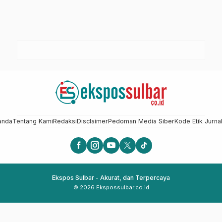
anda
Tentang Kami
Redaksi
Disclaimer
Pedoman Media Siber
Kode Etik Jurnal
Ekspos Sulbar - Akurat, dan Terpercaya
© 2026 Ekspossulbar.co.id