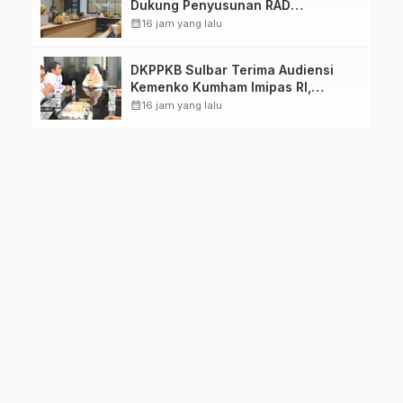
Dukung Penyusunan RAD
TPB/SDGs Sulawesi Barat
calendar_month
16 jam yang lalu
DKPPKB Sulbar Terima Audiensi
Kemenko Kumham Imipas RI,
Perkuat Pelayanan Kesehatan bagi
calendar_month
16 jam yang lalu
Kelompok Rentan