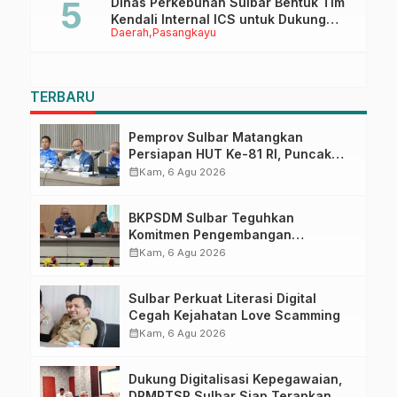
Dinas Perkebunan Sulbar Bentuk Tim
Kendali Internal ICS untuk Dukung
Daerah
Pasangkayu
Sertifikasi ISPO Pekebun di
Pasangkayu
TERBARU
Pemprov Sulbar Matangkan
Persiapan HUT Ke-81 RI, Puncak
Upacara di Lapangan Ahmad
calendar_month
Kam, 6 Agu 2026
Kirang
BKPSDM Sulbar Teguhkan
Komitmen Pengembangan
Kompetensi ASN melalui
calendar_month
Kam, 6 Agu 2026
Penandatanganan Perjanjian
Tugas Belajar 2026
Sulbar Perkuat Literasi Digital
Cegah Kejahatan Love Scamming
calendar_month
Kam, 6 Agu 2026
Dukung Digitalisasi Kepegawaian,
DPMPTSP Sulbar Siap Terapkan