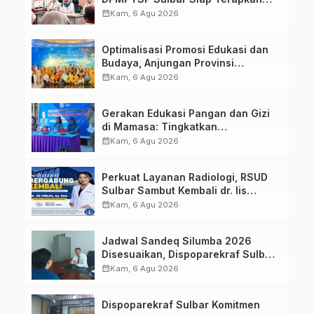
Aplikasi FLEKSI ASN
calendar_month
Kam, 6 Agu 2026
Optimalisasi Promosi Edukasi dan
Budaya, Anjungan Provinsi
Sulawesi Barat Perkuat Kolaborasi
calendar_month
Kam, 6 Agu 2026
Strategis Bersama Sky World TMII
Gerakan Edukasi Pangan dan Gizi
di Mamasa: Tingkatkan
Pengetahuan dan Keterampilan
calendar_month
Kam, 6 Agu 2026
Keluarga dalam Pemenuhan Gizi
Perkuat Layanan Radiologi, RSUD
Sulbar Sambut Kembali dr. Iis
Imelda, Sp.Rad
calendar_month
Kam, 6 Agu 2026
Jadwal Sandeq Silumba 2026
Disesuaikan, Dispoparekraf Sulbar
Pastikan Persiapan Tetap
calendar_month
Kam, 6 Agu 2026
Dimatangkan
Dispoparekraf Sulbar Komitmen