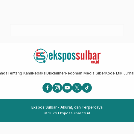
anda
Tentang Kami
Redaksi
Disclaimer
Pedoman Media Siber
Kode Etik Jurnal
Ekspos Sulbar - Akurat, dan Terpercaya
© 2026 Ekspossulbar.co.id