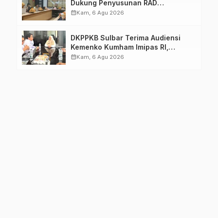
Dukung Penyusunan RAD
TPB/SDGs Sulawesi Barat
calendar_month
Kam, 6 Agu 2026
DKPPKB Sulbar Terima Audiensi
Kemenko Kumham Imipas RI,
Perkuat Pelayanan Kesehatan bagi
calendar_month
Kam, 6 Agu 2026
Kelompok Rentan