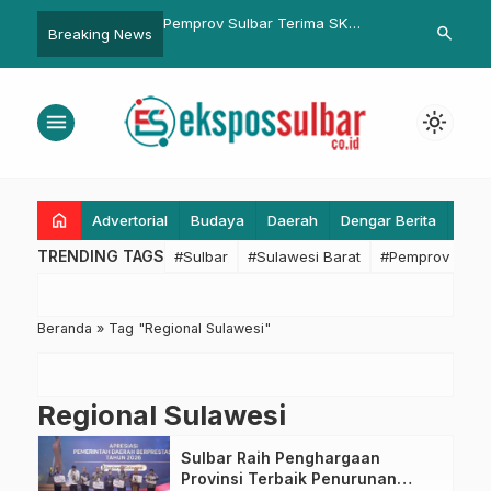
Ridwan Kamil Resmikan
Pemprov Sulbar Terima SK
Plt Dinkes Sul
search
Breaking News
sus Lansia Inggit
Mendagri Evaluasi RPJMD 2025–
Keris dan Ba
2029, Bapperida Gelar Rapat
Pelestarian 
Finalisasi
Kreatif
menu
light_mode
home
Advertorial
Budaya
Daerah
Dengar Berita
Eko
TRENDING TAGS
#Sulbar
#Sulawesi Barat
#Pemprov Sulba
Beranda
»
Tag "Regional Sulawesi"
Regional Sulawesi
Sulbar Raih Penghargaan
Provinsi Terbaik Penurunan