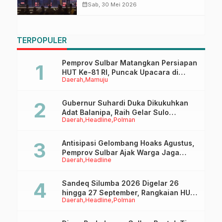
Pengangguran di Regional
calendar_month
Sab, 30 Mei 2026
Sulawesi 2026
TERPOPULER
Pemprov Sulbar Matangkan Persiapan
HUT Ke-81 RI, Puncak Upacara di
Daerah
Mamuju
Lapangan Ahmad Kirang
Gubernur Suhardi Duka Dikukuhkan
Adat Balanipa, Raih Gelar Sulo
Daerah
Headline
Polman
Tappidena
Antisipasi Gelombang Hoaks Agustus,
Pemprov Sulbar Ajak Warga Jaga
Daerah
Headline
Ruang Digital
Sandeq Silumba 2026 Digelar 26
hingga 27 September, Rangkaian HUT
Daerah
Headline
Polman
Sulbar