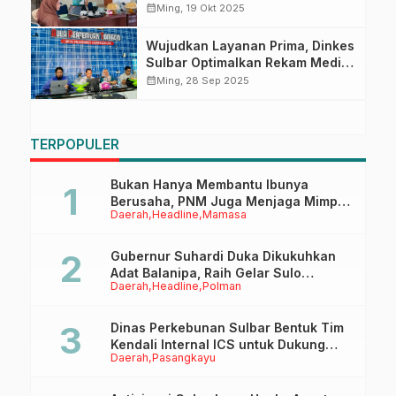
calendar_month
Ming, 19 Okt 2025
Wujudkan Layanan Prima, Dinkes
Sulbar Optimalkan Rekam Medis
Elektronik di Puskesmas
calendar_month
Ming, 28 Sep 2025
TERPOPULER
Bukan Hanya Membantu Ibunya
Berusaha, PNM Juga Menjaga Mimpi
Daerah
Headline
Mamasa
Anaknya Untuk Menggapai Cita-Cita
Gubernur Suhardi Duka Dikukuhkan
Adat Balanipa, Raih Gelar Sulo
Daerah
Headline
Polman
Tappidena
Dinas Perkebunan Sulbar Bentuk Tim
Kendali Internal ICS untuk Dukung
Daerah
Pasangkayu
Sertifikasi ISPO Pekebun di
Pasangkayu