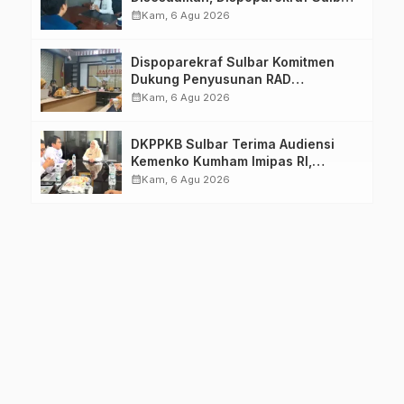
Pastikan Persiapan Tetap
calendar_month
Kam, 6 Agu 2026
Dimatangkan
Dispoparekraf Sulbar Komitmen
Dukung Penyusunan RAD
TPB/SDGs Sulawesi Barat
calendar_month
Kam, 6 Agu 2026
DKPPKB Sulbar Terima Audiensi
Kemenko Kumham Imipas RI,
Perkuat Pelayanan Kesehatan bagi
calendar_month
Kam, 6 Agu 2026
Kelompok Rentan