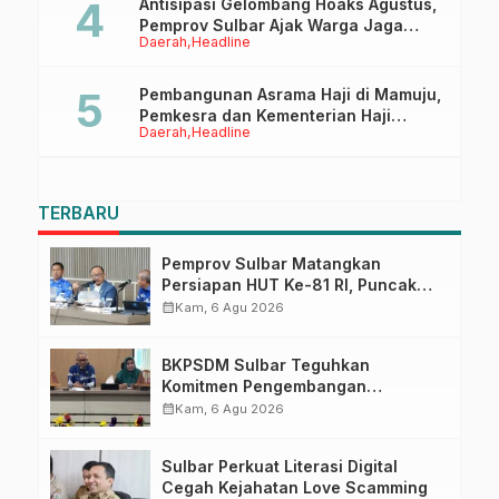
Antisipasi Gelombang Hoaks Agustus,
Pemprov Sulbar Ajak Warga Jaga
Daerah
Headline
Ruang Digital
Pembangunan Asrama Haji di Mamuju,
Pemkesra dan Kementerian Haji
Daerah
Headline
Sulbar Tinjau Lokasi
TERBARU
Pemprov Sulbar Matangkan
Persiapan HUT Ke-81 RI, Puncak
Upacara di Lapangan Ahmad
calendar_month
Kam, 6 Agu 2026
Kirang
BKPSDM Sulbar Teguhkan
Komitmen Pengembangan
Kompetensi ASN melalui
calendar_month
Kam, 6 Agu 2026
Penandatanganan Perjanjian
Tugas Belajar 2026
Sulbar Perkuat Literasi Digital
Cegah Kejahatan Love Scamming