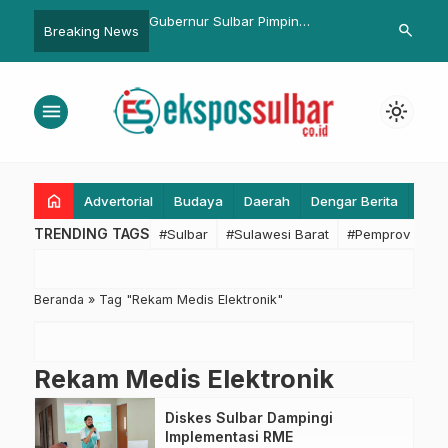
isasi Setda Sulbar
Gubernur Sulbar Pimpin
Dirbinmas Pol
search
Breaking News
 Persiapan Monev
Pelaksanaan Hardiknas
Silaturahmi 
iwulan I Tahun 2026
menu
light_mode
home
Advertorial
Budaya
Daerah
Dengar Berita
Eko
TRENDING TAGS
#Sulbar
#Sulawesi Barat
#Pemprov Sulba
Beranda
»
Tag "Rekam Medis Elektronik"
Rekam Medis Elektronik
Diskes Sulbar Dampingi
Implementasi RME