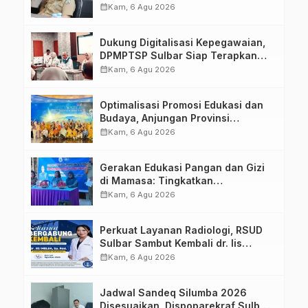
calendar_month
Kam, 6 Agu 2026
Dukung Digitalisasi Kepegawaian,
DPMPTSP Sulbar Siap Terapkan
Aplikasi FLEKSI ASN
calendar_month
Kam, 6 Agu 2026
Optimalisasi Promosi Edukasi dan
Budaya, Anjungan Provinsi
Sulawesi Barat Perkuat Kolaborasi
calendar_month
Kam, 6 Agu 2026
Strategis Bersama Sky World TMII
Gerakan Edukasi Pangan dan Gizi
di Mamasa: Tingkatkan
Pengetahuan dan Keterampilan
calendar_month
Kam, 6 Agu 2026
Keluarga dalam Pemenuhan Gizi
Perkuat Layanan Radiologi, RSUD
Sulbar Sambut Kembali dr. Iis
Imelda, Sp.Rad
calendar_month
Kam, 6 Agu 2026
Jadwal Sandeq Silumba 2026
Disesuaikan, Dispoparekraf Sulbar