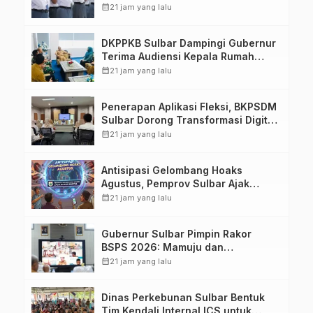
Membentuk Karakter Hingga
calendar_month
21 jam yang lalu
Kedisiplinannya
DKPPKB Sulbar Dampingi Gubernur
Terima Audiensi Kepala Rumah
Sakit TK. III Punggawa Malolo
calendar_month
21 jam yang lalu
Penerapan Aplikasi Fleksi, BKPSDM
Sulbar Dorong Transformasi Digital
Sistem Kehadiran ASN
calendar_month
21 jam yang lalu
Antisipasi Gelombang Hoaks
Agustus, Pemprov Sulbar Ajak
Warga Jaga Ruang Digital
calendar_month
21 jam yang lalu
Gubernur Sulbar Pimpin Rakor
BSPS 2026: Mamuju dan
Pasangkayu Masih Nol Realisasi
calendar_month
21 jam yang lalu
dari Kuota 5.250 Unit
Dinas Perkebunan Sulbar Bentuk
Tim Kendali Internal ICS untuk