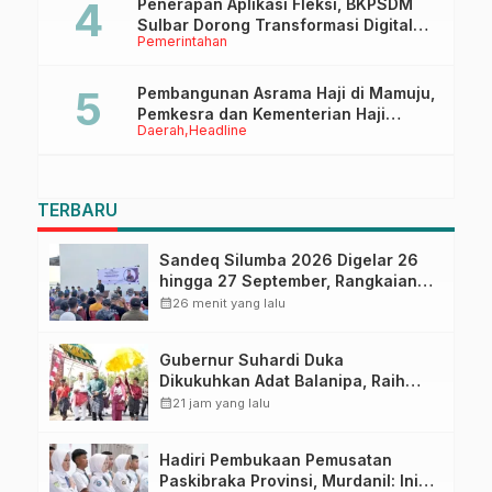
Penerapan Aplikasi Fleksi, BKPSDM
Sulbar Dorong Transformasi Digital
Pemerintahan
Sistem Kehadiran ASN
Pembangunan Asrama Haji di Mamuju,
Pemkesra dan Kementerian Haji
Daerah
Headline
Sulbar Tinjau Lokasi
TERBARU
Sandeq Silumba 2026 Digelar 26
hingga 27 September, Rangkaian
HUT Sulbar
calendar_month
26 menit yang lalu
Gubernur Suhardi Duka
Dikukuhkan Adat Balanipa, Raih
Gelar Sulo Tappidena
calendar_month
21 jam yang lalu
Hadiri Pembukaan Pemusatan
Paskibraka Provinsi, Murdanil: Ini