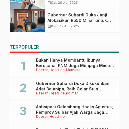
RPJMD dan RKPD Lebih Realistis,
calendar_month
Sel, 29 Apr 2025
Publik Harus Rasakan
Manfaatnya
Gubernur Suhardi Duka Janji
Alokasikan Rp50 Miliar untuk
Kabupaten Mamuju di 2026
calendar_month
Kam, 17 Apr 2025
TERPOPULER
Bukan Hanya Membantu Ibunya
Berusaha, PNM Juga Menjaga Mimpi
Daerah
Headline
Mamasa
Anaknya Untuk Menggapai Cita-Cita
Gubernur Suhardi Duka Dikukuhkan
Adat Balanipa, Raih Gelar Sulo
Daerah
Headline
Polman
Tappidena
Antisipasi Gelombang Hoaks Agustus,
Pemprov Sulbar Ajak Warga Jaga
Daerah
Headline
Ruang Digital