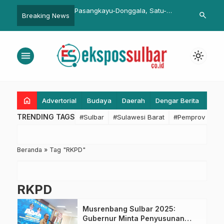
v Jawa Barat
Pasangkayu-Donggala, Satu-
Pengawasan 
search
Breaking News
n SMART JABAR
Padu Menyangga IKN
Penghubung 
Terima Kunju
Sulbar
menu
light_mode
home
Advertorial
Budaya
Daerah
Dengar Berita
Eko
TRENDING TAGS
#Sulbar
#Sulawesi Barat
#Pemprov Sulba
Beranda
»
Tag "RKPD"
RKPD
Musrenbang Sulbar 2025:
Gubernur Minta Penyusunan