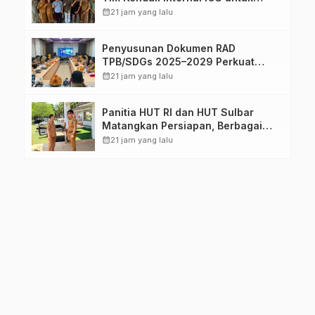
Dukung Sertifikasi ISPO Pekebun di
calendar_month
21 jam yang lalu
Pasangkayu
Penyusunan Dokumen RAD
TPB/SDGs 2025–2029 Perkuat
Arah Pembangunan Berkelanjutan
calendar_month
21 jam yang lalu
Sulawesi Barat
Panitia HUT RI dan HUT Sulbar
Matangkan Persiapan, Berbagai
Lomba Akan Dilaksanakan Pemprov
calendar_month
21 jam yang lalu
Sulbar