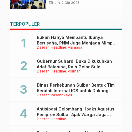
Jaga Netralitas Birokrasi dan
calendar_month
Kam, 2 Okt 2025
Perkuat Pengabdian kepada
Masyarakat
TERPOPULER
Bukan Hanya Membantu Ibunya
Berusaha, PNM Juga Menjaga Mimpi
Daerah
Headline
Mamasa
Anaknya Untuk Menggapai Cita-Cita
Gubernur Suhardi Duka Dikukuhkan
Adat Balanipa, Raih Gelar Sulo
Daerah
Headline
Polman
Tappidena
Dinas Perkebunan Sulbar Bentuk Tim
Kendali Internal ICS untuk Dukung
Daerah
Pasangkayu
Sertifikasi ISPO Pekebun di
Pasangkayu
Antisipasi Gelombang Hoaks Agustus,
Pemprov Sulbar Ajak Warga Jaga
Daerah
Headline
Ruang Digital