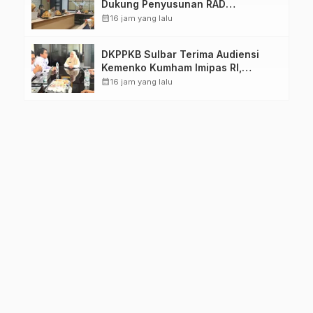
Dukung Penyusunan RAD
TPB/SDGs Sulawesi Barat
calendar_month
16 jam yang lalu
DKPPKB Sulbar Terima Audiensi
Kemenko Kumham Imipas RI,
Perkuat Pelayanan Kesehatan bagi
calendar_month
16 jam yang lalu
Kelompok Rentan