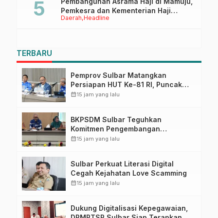
Pembangunan Asrama Haji di Mamuju,
Pemkesra dan Kementerian Haji
Daerah
Headline
Sulbar Tinjau Lokasi
TERBARU
Pemprov Sulbar Matangkan
Persiapan HUT Ke-81 RI, Puncak
Upacara di Lapangan Ahmad
calendar_month
15 jam yang lalu
Kirang
BKPSDM Sulbar Teguhkan
Komitmen Pengembangan
Kompetensi ASN melalui
calendar_month
15 jam yang lalu
Penandatanganan Perjanjian
Tugas Belajar 2026
Sulbar Perkuat Literasi Digital
Cegah Kejahatan Love Scamming
calendar_month
15 jam yang lalu
Dukung Digitalisasi Kepegawaian,
DPMPTSP Sulbar Siap Terapkan