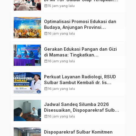
Aplikasi FLEKSI ASN
calendar_month
15 jam yang lalu
Optimalisasi Promosi Edukasi dan
Budaya, Anjungan Provinsi
Sulawesi Barat Perkuat Kolaborasi
calendar_month
16 jam yang lalu
Strategis Bersama Sky World TMII
Gerakan Edukasi Pangan dan Gizi
di Mamasa: Tingkatkan
Pengetahuan dan Keterampilan
calendar_month
16 jam yang lalu
Keluarga dalam Pemenuhan Gizi
Perkuat Layanan Radiologi, RSUD
Sulbar Sambut Kembali dr. Iis
Imelda, Sp.Rad
calendar_month
16 jam yang lalu
Jadwal Sandeq Silumba 2026
Disesuaikan, Dispoparekraf Sulbar
Pastikan Persiapan Tetap
calendar_month
16 jam yang lalu
Dimatangkan
Dispoparekraf Sulbar Komitmen