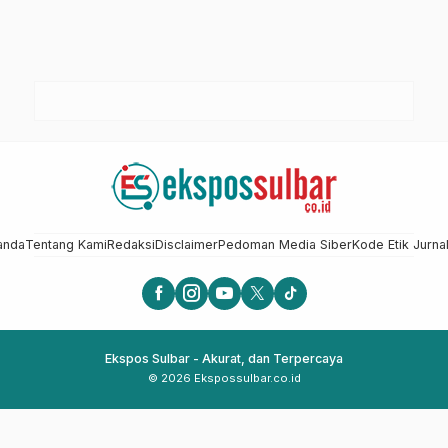
anda
Tentang Kami
Redaksi
Disclaimer
Pedoman Media Siber
Kode Etik Jurnal
Ekspos Sulbar - Akurat, dan Terpercaya
© 2026 Ekspossulbar.co.id