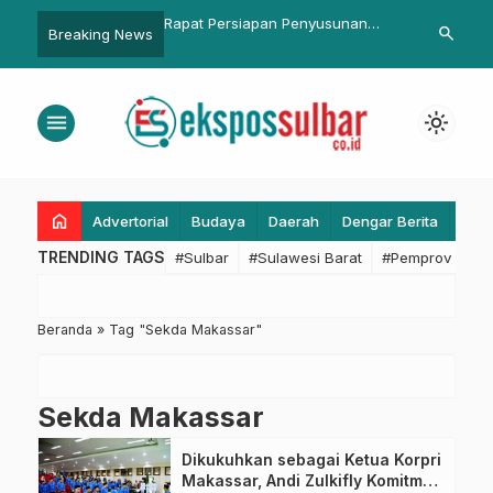
ar Kembali Gelar Rapat,
Rapat Persiapan Penyusunan
Wabup Pasa
search
Breaking News
 Strategi Pengelolaan
Laporan Evaluasi Kinerja Kepala
Rombongan N
, Bahas APBD dan
Daerah 2026, Soroti Program 3
n Agenda Bersama DPRD
Juta Rumah
menu
light_mode
home
Advertorial
Budaya
Daerah
Dengar Berita
Eko
TRENDING TAGS
#Sulbar
#Sulawesi Barat
#Pemprov Sulba
Beranda
»
Tag "Sekda Makassar"
Sekda Makassar
Dikukuhkan sebagai Ketua Korpri
Makassar, Andi Zulkifly Komitmen